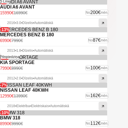
-6%
S Line
AUDI A6 AVANT
200€
15990€
16990€
No
mēn.
2016
•
3.0
•
Dīzelis
•
Automātiskā
-13%
MERCEDES BENZ B 180
87€
6990€
7990€
No
mēn.
2013
•
1.8
•
Dīzelis
•
Automātiskā
-11%
Pilnpiedziņa
KIA SPORTAGE
100€
7990€
8990€
No
mēn.
2012
•
2.0
•
Dīzelis
•
Automātiskā
-7%
NISSAN LEAF 40KWH
162€
12990€
13990€
No
mēn.
2018
•
Elektrība
•
Elektriskais
•
Automātiskā
-10%
BMW 318
112€
8990€
9990€
No
mēn.