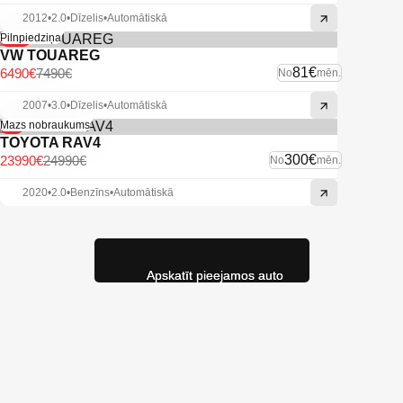
2012
•
2.0
•
Dīzelis
•
Automātiskā
-13%
Pilnpiedziņa
VW TOUAREG
81€
6490€
7490€
No
mēn.
2007
•
3.0
•
Dīzelis
•
Automātiskā
-4%
Mazs nobraukums
TOYOTA RAV4
300€
23990€
24990€
No
mēn.
2020
•
2.0
•
Benzīns
•
Automātiskā
Apskatīt pieejamos auto