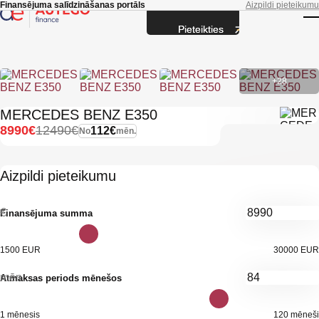
Skip to main content
Finansējuma salīdzināšanas portāls
Aizpildi pieteikumu
Pieteikties
T
+28
MERCEDES BENZ E350
8990€
12490€
112€
No
mēn.
Aizpildi pieteikumu
€
Finansējuma summa
1500 EUR
30000 EUR
mēn.
Atmaksas periods mēnešos
1 mēnesis
120 mēneši