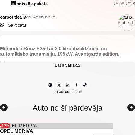
Tehniskā apskate
25.09.2026
carsoutlet.lv
Aplūkot visus auto
Sākt čatu
Mercedes Benz E350 ar 3
.0 litru dīzeļdzinēju un
automātisko
transmisiju. 195kW. Avantgarde edition.
-Automātiskā transmisija.
Lasīt vairāk
-Elektriski regulējamas priekšējās sēdvietas.
-Gaišs pusādas salons ar priekšējo sēdvietu apsildi.
-Elektriski vadāmi logi.
-Automātiskās dienas gaismas.
-Tonēti aizmugurējie logi.
Parādi draugiem!
-Kruīzkontrole.
-El. bagāžnieka aizvēršana.
Auto no šī pārdevēja
-Mercedes multimedia.
-Kondicionieris.
-Navigācija.
-Aklo zonu asistents.
-17%
-Jumta reliņi.
OPEL MERIVA