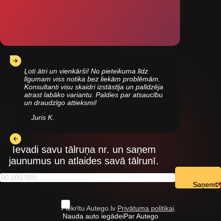
Ļoti ātri un vienkārši! No pieteikuma līdz
līgumam viss notika bez liekām problēmām.
Konsultanti visu skaidri izstāstīja un palīdzēja
atrast labāko variantu. Paldies par atsaucību
un draudzīgo attieksmi!
Juris K.
Ievadi savu tālruņa nr. un saņem
jaunumus un atlaides savā tālrunī.
Saņemt
Piekrītu Autego.lv
Privātuma politikai
.
Nauda auto iegādei
Par Autego