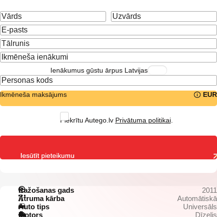
Ienākumus gūstu ārpus Latvijas
Ikmēneša maksājums
EUR
Piekrītu Autego.lv
Privātuma politikai
.
Iesūtīt pieteikumu
Ražošanas gads
2011
Ātruma kārba
Automātiskā
Auto tips
Universāls
Motors
Dīzelis