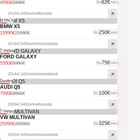
-Xenon.
62€
4990€
5990€
No
mēn.
-LED dienas gaismas.
-Miglas lukturi.
2014
•
1.6
•
Dīzelis
•
Manuālā
-Klimatkontrole.
-9%
M PACK
-Multifunkcionāla stūre.
BMW X5
-Vieglmetāla diski ar labām riepām.
250€
19990€
21990€
No
mēn.
-U.C. ekstras.
2014
•
3.0
•
Dīzelis
•
Automātiskā
-14%
7 Vietas
FORD GALAXY
75€
5990€
6990€
No
mēn.
2014
•
2.0
•
Dīzelis
•
Automātiskā
-11%
Quattro
AUDI Q5
100€
7990€
8990€
No
mēn.
2009
•
2.0
•
Dīzelis
•
Manuālā
-4%
7 Vietas
VW MULTIVAN
325€
25990€
26990€
No
mēn.
2015
•
2.0
•
Dīzelis
•
Automātiskā