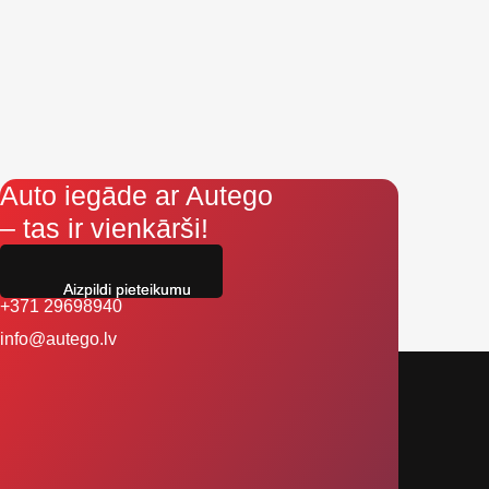
Auto iegāde ar Autego
– tas ir vienkārši!
Aizpildi pieteikumu
+371 29698940
info@autego.lv