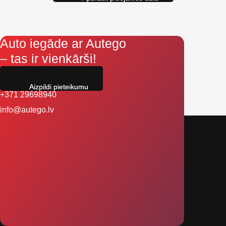
Auto iegāde ar Autego
– tas ir vienkārši!
Aizpildi pieteikumu
+371 29698940
info@autego.lv