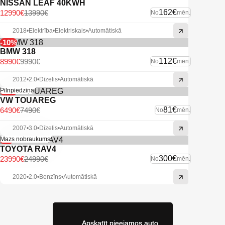
NISSAN LEAF 40KWH
162€
12990€
13990€
No
mēn.
2018
•
Elektrība
•
Elektriskais
•
Automātiskā
-10%
BMW 318
112€
8990€
9990€
No
mēn.
2012
•
2.0
•
Dīzelis
•
Automātiskā
-13%
Pilnpiedziņa
VW TOUAREG
81€
6490€
7490€
No
mēn.
2007
•
3.0
•
Dīzelis
•
Automātiskā
-4%
Mazs nobraukums
TOYOTA RAV4
300€
23990€
24990€
No
mēn.
2020
•
2.0
•
Benzīns
•
Automātiskā
Apskatīt pieejamos auto