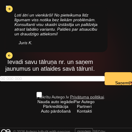
Ļoti ātri un vienkārši! No pieteikuma līdz
līgumam viss notika bez liekām problēmām.
Konsultanti visu skaidri izstāstīja un palīdzēja
atrast labāko variantu. Paldies par atsaucību
un draudzīgo attieksmi!
Juris K.
Ievadi savu tālruņa nr. un saņem
jaunumus un atlaides savā tālrunī.
Saņemt
Piekrītu Autego.lv
Privātuma politikai
.
Nauda auto iegādei
Par Autego
Pārkreditācija
Partneri
Auto pārdošanā
Kontakti
© 2026 Autego.lv
SEO by