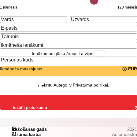
1 mēnesis
120 mēneši
Ienākumus gūstu ārpus Latvijas
Ikmēneša maksājums
EUR
Piekrītu Autego.lv
Privātuma politikai
.
Iesūtīt pieteikumu
Ražošanas gads
2021
Ātruma kārba
Automātiskā