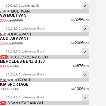
2009
•
2.0
•
Dīzelis
•
Manuālā
-4%
7 Vietas
VW MULTIVAN
325€
25990€
26990€
No
mēn.
2015
•
2.0
•
Dīzelis
•
Automātiskā
-6%
S Line
AUDI A6 AVANT
200€
15990€
16990€
No
mēn.
2016
•
3.0
•
Dīzelis
•
Automātiskā
-13%
MERCEDES BENZ B 180
87€
6990€
7990€
No
mēn.
2013
•
1.8
•
Dīzelis
•
Automātiskā
-11%
Pilnpiedziņa
KIA SPORTAGE
100€
7990€
8990€
No
mēn.
2012
•
2.0
•
Dīzelis
•
Automātiskā
-7%