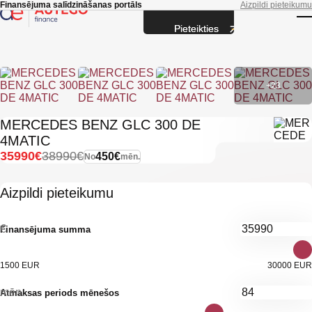
Skip to main content
Finansējuma salīdzināšanas portāls
Aizpildi pieteikumu
Pieteikties
T
+23
MERCEDES BENZ GLC 300 DE
4MATIC
35990€
38990€
450€
No
mēn.
Aizpildi pieteikumu
€
Finansējuma summa
1500 EUR
30000 EUR
mēn.
Atmaksas periods mēnešos