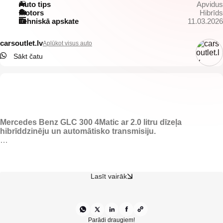
Auto tips
Apvidus
Motors
Hibrīds
Tehniskā apskate
11.03.2026
carsoutlet.lv
Aplūkot visus auto
Sākt čatu
Mercedes Benz GLC 300 4Matic ar 2
.0 litru dīzeļa
hibrīddzinēju un automātisko
transmisiju.
-El. regulējams melns pusādas Recaro salons ar atmiņu.
-Apsildāmas visas sēdvietas.
-Elektriski vadāmi logi.
-Automātiskās LED dienas gaismas.
Lasīt vairāk
-Elektriski vadāmi sānu spoguļi.
-LED lukturi.
-Tonēti aizmugurējie logi.
-Kruīzkontrole.
-Mercedes multimedia.
Parādi draugiem!