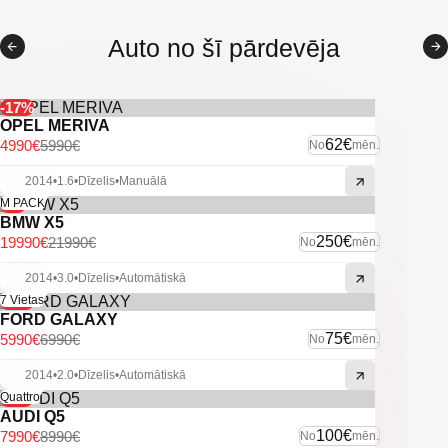
-Kondicionieris.
-Navigācija.
Auto no šī pārdevēja
-Braukšanas līniju asistents.
-Klimatkontrole.
-El. regulējama, multifunkcionāla stūre.
-Vieglmetāla AMG diski ar labām riepām.
-17%
-Priekšējie un aizmugurējie parkošanās sensori.
OPEL MERIVA
-Atpakaļskata kamera.
62€
4990€
5990€
No
mēn.
-Sporta režīms.
-Aklo zonu asistents.
2014
•
1.6
•
Dīzelis
•
Manuālā
-Start/Stop.
-9%
M PACK
BMW X5
-U.C. ekstras.
250€
19990€
21990€
No
mēn.
2014
•
3.0
•
Dīzelis
•
Automātiskā
-14%
7 Vietas
FORD GALAXY
75€
5990€
6990€
No
mēn.
2014
•
2.0
•
Dīzelis
•
Automātiskā
-11%
Quattro
AUDI Q5
100€
7990€
8990€
No
mēn.