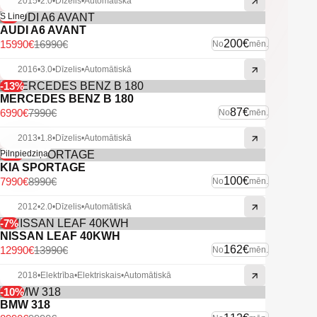
2015
•
2.0
•
Dīzelis
•
Automātiskā
-6%
S Line
AUDI A6 AVANT
200€
15990€
16990€
No
mēn.
2016
•
3.0
•
Dīzelis
•
Automātiskā
-13%
MERCEDES BENZ B 180
87€
6990€
7990€
No
mēn.
2013
•
1.8
•
Dīzelis
•
Automātiskā
-11%
Pilnpiedziņa
KIA SPORTAGE
100€
7990€
8990€
No
mēn.
2012
•
2.0
•
Dīzelis
•
Automātiskā
-7%
NISSAN LEAF 40KWH
162€
12990€
13990€
No
mēn.
2018
•
Elektrība
•
Elektriskais
•
Automātiskā
-10%
BMW 318