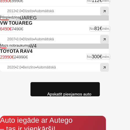
112€
8990€
9990€
No
mēn.
2012
•
2.0
•
Dīzelis
•
Automātiskā
-13%
Pilnpiedziņa
VW TOUAREG
81€
6490€
7490€
No
mēn.
2007
•
3.0
•
Dīzelis
•
Automātiskā
-4%
Mazs nobraukums
TOYOTA RAV4
300€
23990€
24990€
No
mēn.
2020
•
2.0
•
Benzīns
•
Automātiskā
Apskatīt pieejamos auto
Auto iegāde ar Autego
– tas ir vienkārši!