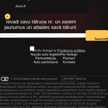
Juris K.
Ievadi savu tālruņa nr. un saņem
jaunumus un atlaides savā tālrunī.
Saņemt
Piekrītu Autego.lv
Privātuma politikai
.
Nauda auto iegādei
Par Autego
Pārkreditācija
Partneri
Auto pārdošanā
Kontakti
© 2026 Autego.lv
SEO by
Autego Finance nav aizdevējs un neizsniedz aizdevumus. Autego Finance ir
finansējuma salīdzināšanas portāls, kas ļauj ērti salīdzināt dažādu aizdevēju
piedāvājumus un izvēlēties savām vajadzībām atbilstošāko. Auto kredīts pieejams
ar aizdevuma termiņu no 3 līdz 120 mēnešiem, summu no 500 līdz 25 000 EUR un
gada procentu likmi no 6,9%, atbilstoši aizdevēja piedāvājumam. Pārkreditācijas,
kredītu apvienošanas un patēriņa kredīta pakalpojumi pieejami ar aizdevuma
termiņu no 3 līdz 120 mēnešiem, summu no 500 līdz 25 000 EUR un gada
procentu likmi no 6,9%, atbilstoši aizdevēja piedāvājumam. Kalkulācijas piemērs: