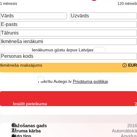
1 mēnesis
120 mēneši
Ienākumus gūstu ārpus Latvijas
Ikmēneša maksājums
EUR
Piekrītu Autego.lv
Privātuma politikai
.
Iesūtīt pieteikumu
Ražošanas gads
2016
Ātruma kārba
Automātiskā
Auto tips
Apvidus