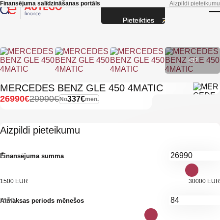
Skip to main content
Finansējuma salīdzināšanas portāls
Aizpildi pieteikumu
Pieteikties
T
+32
MERCEDES BENZ GLE 450 4MATIC
26990€
29990€
337€
No
mēn.
Aizpildi pieteikumu
€
Finansējuma summa
1500 EUR
30000 EUR
mēn.
Atmaksas periods mēnešos