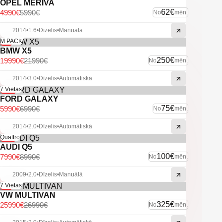
-Aizmugurējie parkošanas sensori.
OPEL MERIVA
-Atpakaļskata kamera.
62€
4990€
5990€
No
mēn.
-Sporta režīms.
-Aklo zonu asistents.
2014
•
1.6
•
Dīzelis
•
Manuālā
-Start/Stop.
-9%
M PACK
BMW X5
-U.C. ekstras.
250€
19990€
21990€
No
mēn.
2014
•
3.0
•
Dīzelis
•
Automātiskā
-14%
7 Vietas
FORD GALAXY
75€
5990€
6990€
No
mēn.
2014
•
2.0
•
Dīzelis
•
Automātiskā
-11%
Quattro
AUDI Q5
100€
7990€
8990€
No
mēn.
2009
•
2.0
•
Dīzelis
•
Manuālā
-4%
7 Vietas
VW MULTIVAN
325€
25990€
26990€
No
mēn.