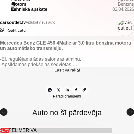
Motors
Benzīns
Tehniskā apskate
02.04.2026
carsoutlet.lv
Aplūkot visus auto
Sākt čatu
Mercedes Benz GLE 450 4Matic ar 3.0 litru benzīna motoru
un automātisko transmisiju.
-El. regulējams ādas salons ar atmiņu.
-Apsildāmas priekšējas sēdvietas.
-Elektriski vadāmi logi.
Lasīt vairāk
-Automātiskās LED dienas gaismas.
-Elektriski vadāmi sānu spoguļi.
-Tonēti aizmugurējie logi.
-Kruīzkontrole.
-BANG & OLUFSEN Audio sistēma.
Parādi draugiem!
-Kondicionieris.
-Navigācija.
Auto no šī pārdevēja
-Klimatkontrole.
-El. regulējama, multifunkcionāla stūre.
-Vieglmetāla diski ar labām riepām.
-Priekšējie parkošanās sensori.
-17%