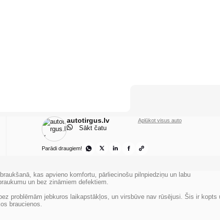
autotirgus.lv
Aplūkot visus auto
Sākt čatu
Parādi draugiem!
raukšanā, kas apvieno komfortu, pārliecinošu pilnpiedziņu un labu
 nobraukumu un bez zināmiem defektiem.
ez problēmām jebkuros laikapstākļos, un virsbūve nav rūsējusi. Šis ir kopts
kos braucienos.