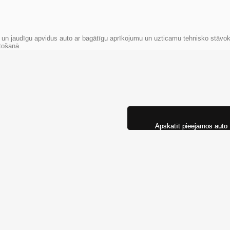
 un jaudīgu apvidus auto ar bagātīgu aprīkojumu un uzticamu tehnisko stāvokl
tošanā.
Apskatīt pieejamos auto