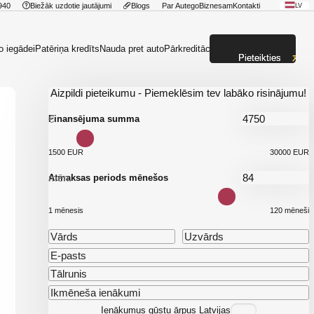
940
Biežāk uzdotie jautājumi
Blogs
Par Autego
Biznesam
Kontakti
LV
o iegādei
Patēriņa kredīts
Nauda pret auto
Pārkreditācija
Pieteikties
Aizpildi pieteikumu - Piemeklēsim tev labāko risinājumu!
€
Finansējuma summa
1500 EUR
30000 EUR
mēn.
Atmaksas periods mēnešos
1 mēnesis
120 mēneši
Ienākumus gūstu ārpus Latvijas