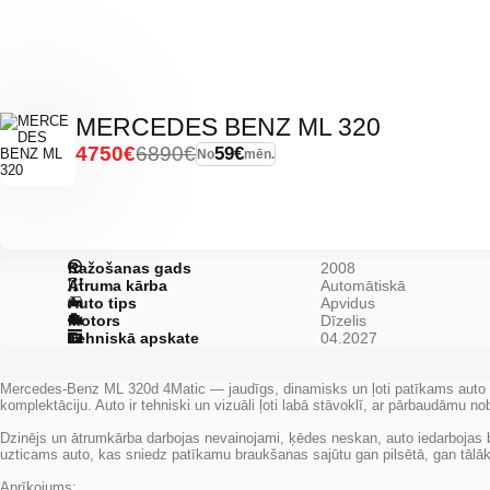
MERCEDES BENZ ML 320
4750€
6890€
59€
No
mēn.
Ražošanas gads
2008
Ātruma kārba
Automātiskā
Auto tips
Apvidus
Motors
Dīzelis
Tehniskā apskate
04.2027
Mercedes-Benz ML 320d 4Matic — jaudīgs, dinamisks un ļoti patīkams auto b
komplektāciju. Auto ir tehniski un vizuāli ļoti labā stāvoklī, ar pārbaudāmu
Dzinējs un ātrumkārba darbojas nevainojami, ķēdes neskan, auto iedarbojas b
uzticams auto, kas sniedz patīkamu braukšanas sajūtu gan pilsētā, gan tālā