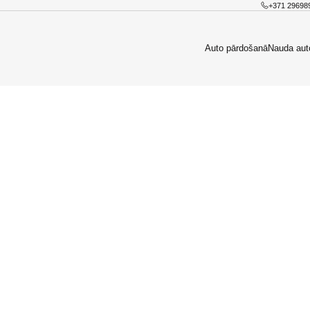
+371 29698
Auto pārdošanā
Nauda aut