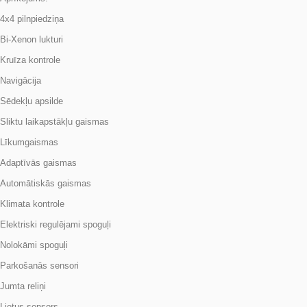
4x4 pilnpiedziņa
Bi-Xenon lukturi
Kruīza kontrole
Navigācija
Sēdekļu apsilde
Sliktu laikapstākļu gaismas
Līkumgaismas
Adaptīvās gaismas
Automātiskās gaismas
Klimata kontrole
Elektriski regulējami spoguļi
Nolokāmi spoguļi
Parkošanās sensori
Jumta reliņi
Lietus sensors