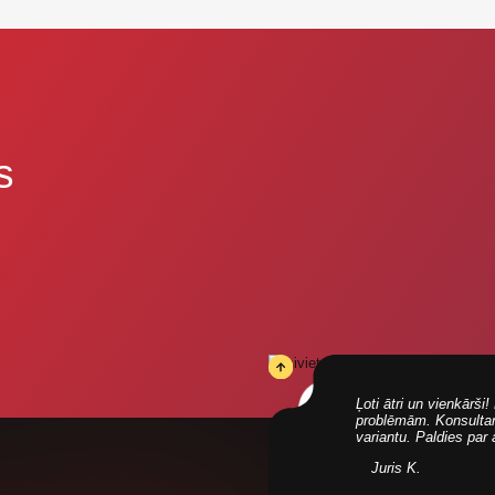
s
Ļoti ātri un vienkārš
problēmām. Konsultanti
variantu. Paldies par
Juris K.