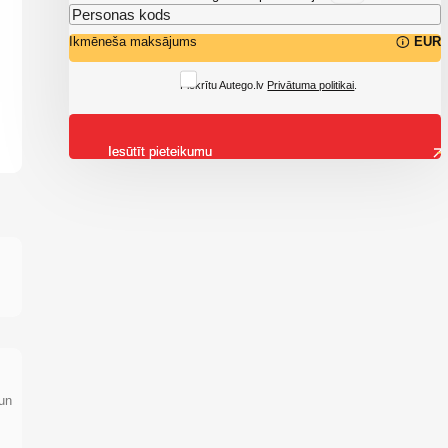
Ikmēneša maksājums
EUR
Piekrītu Autego.lv
Privātuma politikai
.
Iesūtīt pieteikumu
 un