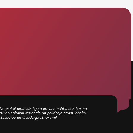
i! No pieteikuma līdz līgumam viss notika bez liekām
 visu skaidri izstāstīja un palīdzēja atrast labāko
 atsaucību un draudzīgo attieksmi!