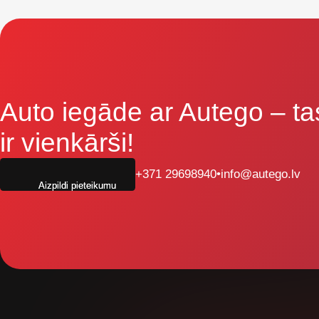
Auto iegāde ar Autego
– ta
ir vienkārši!
+371 29698940
•
info@autego.lv
Aizpildi pieteikumu