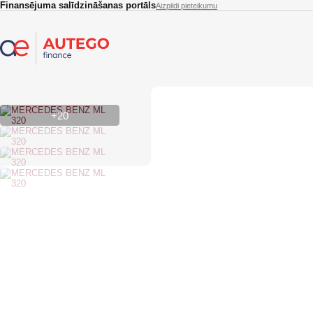
Skip to main content
Finansējuma salīdzināšanas portāls
Aizpildi pieteikumu
+20