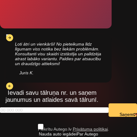
Ļoti ātri un vienkārši! No pieteikuma līdz
līgumam viss notika bez liekām problēmām.
Konsultanti visu skaidri izstāstīja un palīdzēja
atrast labāko variantu. Paldies par atsaucību
un draudzīgo attieksmi!
Juris K.
Ievadi savu tālruņa nr. un saņem
jaunumus un atlaides savā tālrunī.
Saņemt
Piekrītu Autego.lv
Privātuma politikai
.
Nauda auto iegādei
Par Autego