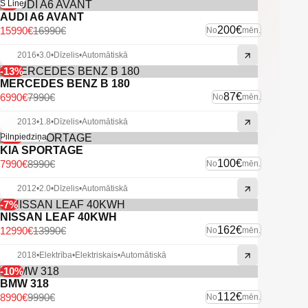
-6%
S Line
AUDI A6 AVANT
200€
15990€
16990€
No
mēn.
2016
•
3.0
•
Dīzelis
•
Automātiskā
-13%
MERCEDES BENZ B 180
87€
6990€
7990€
No
mēn.
2013
•
1.8
•
Dīzelis
•
Automātiskā
-11%
Pilnpiedziņa
KIA SPORTAGE
100€
7990€
8990€
No
mēn.
2012
•
2.0
•
Dīzelis
•
Automātiskā
-7%
NISSAN LEAF 40KWH
162€
12990€
13990€
No
mēn.
2018
•
Elektrība
•
Elektriskais
•
Automātiskā
-10%
BMW 318
112€
8990€
9990€
No
mēn.