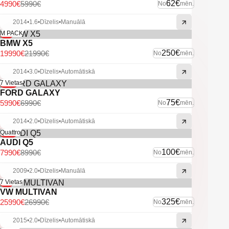
-Vieglmetāla diski ar labām riepām.
62€
4990€
5990€
No
mēn.
-Xenon lukturi.
-Miglas lukturi.
2014
•
1.6
•
Dīzelis
•
Manuālā
-9%
M PACK
-U.C. ekstras.
BMW X5
250€
19990€
21990€
No
mēn.
2014
•
3.0
•
Dīzelis
•
Automātiskā
-14%
7 Vietas
FORD GALAXY
75€
5990€
6990€
No
mēn.
2014
•
2.0
•
Dīzelis
•
Automātiskā
-11%
Quattro
AUDI Q5
100€
7990€
8990€
No
mēn.
2009
•
2.0
•
Dīzelis
•
Manuālā
-4%
7 Vietas
VW MULTIVAN
325€
25990€
26990€
No
mēn.
2015
•
2.0
•
Dīzelis
•
Automātiskā