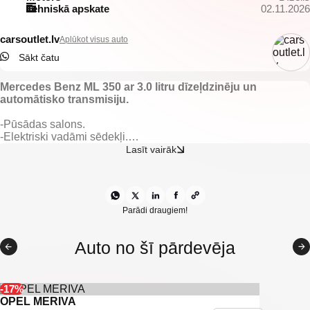
Tehniskā apskate
02.11.2026
carsoutlet.lv
Aplūkot visus auto
Sākt čatu
Mercedes Benz ML 350 ar 3.0 litru dīzeļdzinēju un
automātisko transmisiju.
-Pūsādas salons.
-Elektriski vadāmi sēdekļi.
-Elektriski vadāmi logi.
Lasīt vairāk
-Elektriski regulējami un apsildāmi spoguļi.
-Elektriski nolokāmi spoguļi.
-Led dienas gaitas lukturi.
-Klimata kontrole.
-Automātiskā ātrumkārba.
Parādi draugiem!
-Multifunkcionāla stūre.
-Jumta reliņi.
Auto no šī pārdevēja
-Kruīzkontrole.
-Navigācijas sistēma.
-Priekšējie parkingsensori.
-Aizmugurējie parkingsensori.
-17%
-IsoFix sēdeklīšu stiprinājumi.
OPEL MERIVA