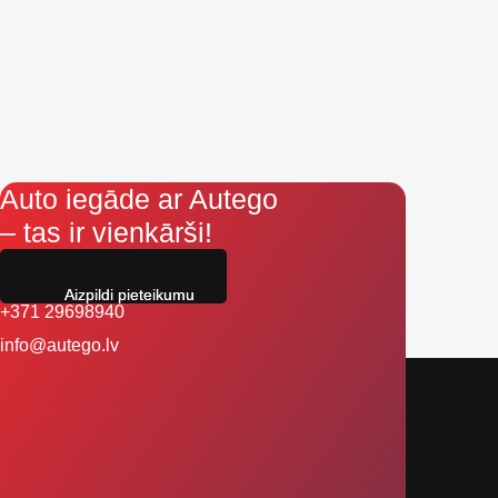
Auto iegāde ar Autego
– tas ir vienkārši!
Aizpildi pieteikumu
+371 29698940
info@autego.lv