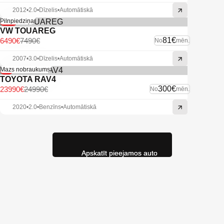
2012
•
2.0
•
Dīzelis
•
Automātiskā
-13%
Pilnpiedziņa
VW TOUAREG
81€
6490€
7490€
No
mēn.
2007
•
3.0
•
Dīzelis
•
Automātiskā
-4%
Mazs nobraukums
TOYOTA RAV4
300€
23990€
24990€
No
mēn.
2020
•
2.0
•
Benzīns
•
Automātiskā
Apskatīt pieejamos auto