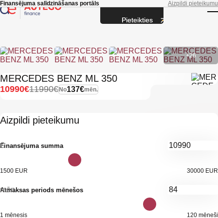
Skip to main content
Finansējuma salīdzināšanas portāls
Aizpildi pieteikumu
Pieteikties
T
+26
MERCEDES BENZ ML 350
10990€
11990€
137€
No
mēn.
Aizpildi pieteikumu
€
Finansējuma summa
1500 EUR
30000 EUR
mēn.
Atmaksas periods mēnešos
1 mēnesis
120 mēneši