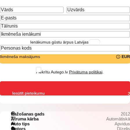
Ienākumus gūstu ārpus Latvijas
Ikmēneša maksājums
EUR
Piekrītu Autego.lv
Privātuma politikai
.
Iesūtīt pieteikumu
Ražošanas gads
2012
Ātruma kārba
Automātiskā
Auto tips
Apvidus
Motors
Dīzelis