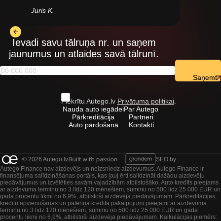
Juris K.
Ievadi savu tālruņa nr. un saņem
jaunumus un atlaides savā tālrunī.
Saņemt
Piekrītu Autego.lv
Privātuma politikai
.
Nauda auto iegādei
Par Autego
Pārkreditācija
Partneri
Auto pārdošanā
Kontakti
© 2026 Autego.lv
SEO by
Autego Finance nav aizdevējs un neizsniedz aizdevumus. Autego Finance ir
finansējuma salīdzināšanas portāls, kas ļauj ērti salīdzināt dažādu aizdevēju
piedāvājumus un izvēlēties savām vajadzībām atbilstošāko. Auto kredīts pieejams
ar aizdevuma termiņu no 3 līdz 120 mēnešiem, summu no 500 līdz 25 000 EUR un
gada procentu likmi no 6,9%, atbilstoši aizdevēja piedāvājumam. Pārkreditācijas,
kredītu apvienošanas un patēriņa kredīta pakalpojumi pieejami ar aizdevuma
termiņu no 3 līdz 120 mēnešiem, summu no 500 līdz 25 000 EUR un gada
procentu likmi no 6,9%, atbilstoši aizdevēja piedāvājumam. Kalkulācijas piemērs: