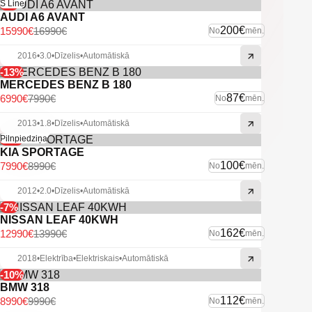
-6%
S Line
AUDI A6 AVANT
200€
15990€
16990€
No
mēn.
2016
•
3.0
•
Dīzelis
•
Automātiskā
-13%
MERCEDES BENZ B 180
87€
6990€
7990€
No
mēn.
2013
•
1.8
•
Dīzelis
•
Automātiskā
-11%
Pilnpiedziņa
KIA SPORTAGE
100€
7990€
8990€
No
mēn.
2012
•
2.0
•
Dīzelis
•
Automātiskā
-7%
NISSAN LEAF 40KWH
162€
12990€
13990€
No
mēn.
2018
•
Elektrība
•
Elektriskais
•
Automātiskā
-10%
BMW 318
112€
8990€
9990€
No
mēn.