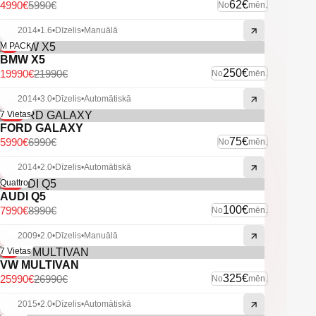
-U.C. ekstras.
62€
4990€
5990€
No
mēn.
2014
•
1.6
•
Dīzelis
•
Manuālā
-9%
M PACK
BMW X5
250€
19990€
21990€
No
mēn.
2014
•
3.0
•
Dīzelis
•
Automātiskā
-14%
7 Vietas
FORD GALAXY
75€
5990€
6990€
No
mēn.
2014
•
2.0
•
Dīzelis
•
Automātiskā
-11%
Quattro
AUDI Q5
100€
7990€
8990€
No
mēn.
2009
•
2.0
•
Dīzelis
•
Manuālā
-4%
7 Vietas
VW MULTIVAN
325€
25990€
26990€
No
mēn.
2015
•
2.0
•
Dīzelis
•
Automātiskā