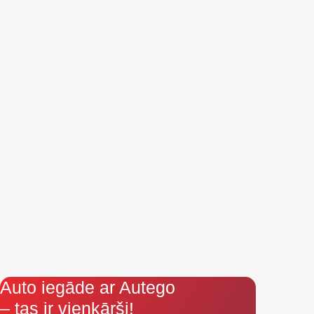
Auto iegāde ar Autego
– tas ir vienkārši!