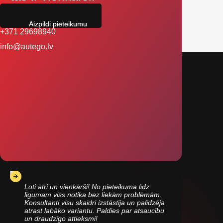
Aizpildi pieteikumu
+371 29698940
info@autego.lv
Ļoti ātri un vienkārši! No pieteikuma līdz
līgumam viss notika bez liekām problēmām.
Konsultanti visu skaidri izstāstīja un palīdzēja
atrast labāko variantu. Paldies par atsaucību
un draudzīgo attieksmi!