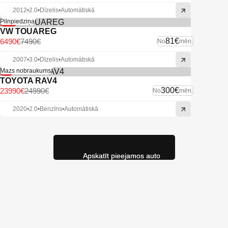
2012
•
2.0
•
Dīzelis
•
Automātiskā
-13%
Pilnpiedziņa
VW TOUAREG
81€
6490€
7490€
No
mēn.
2007
•
3.0
•
Dīzelis
•
Automātiskā
-4%
Mazs nobraukums
TOYOTA RAV4
300€
23990€
24990€
No
mēn.
2020
•
2.0
•
Benzīns
•
Automātiskā
Apskatīt pieejamos auto