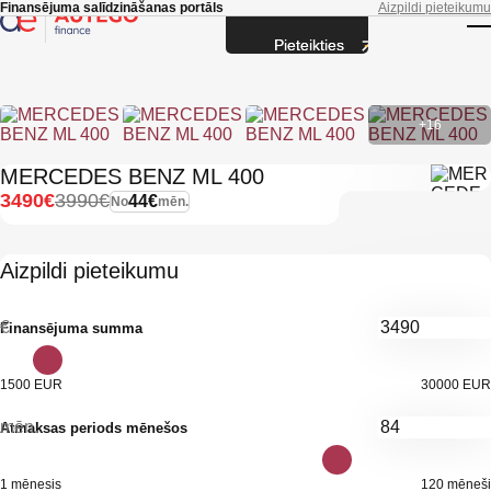
Skip to main content
Finansējuma salīdzināšanas portāls
Aizpildi pieteikumu
Pieteikties
T
+16
MERCEDES BENZ ML 400
3490€
3990€
44€
No
mēn.
Aizpildi pieteikumu
€
Finansējuma summa
1500 EUR
30000 EUR
mēn.
Atmaksas periods mēnešos
1 mēnesis
120 mēneši