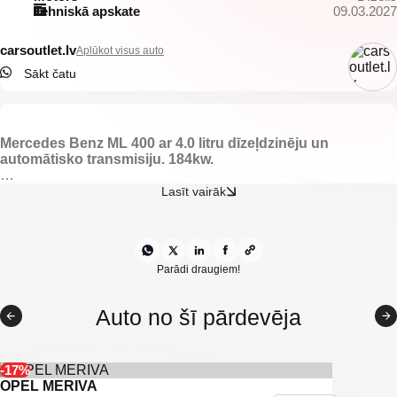
Tehniskā apskate
09.03.2027
carsoutlet.lv
Aplūkot visus auto
Sākt čatu
Mercedes Benz ML 400 ar 4.0 litru dīzeļdzinēju un
automātisko transmisiju. 184kw.
-Elektriski vadāmi sēdekļi.
Lasīt vairāk
-Elektriski vadāmi logi.
-Elektriski regulējami un apsildāmi spoguļi.
-Led dienas gaitas lukturi.
-Klimata kontrole.
-Automātiskā ātrumkārba.
Parādi draugiem!
-Jumta reliņi.
-Kruīzkontrole.
Auto no šī pārdevēja
-Aizmugurējie parkingsensori.
-IsoFix sēdeklīšu stiprinājumi.
-Vieglmetāla diski ar labām riepām.
-Miglas lukturi.
-17%
OPEL MERIVA