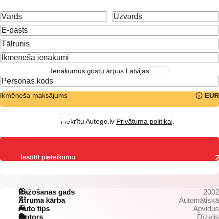
Ienākumus gūstu ārpus Latvijas
Ikmēneša maksājums
EUR
Piekrītu Autego.lv
Privātuma politikai
.
Iesūtīt pieteikumu
Ražošanas gads
2002
Ātruma kārba
Automātiskā
Auto tips
Apvidus
Motors
Dīzelis