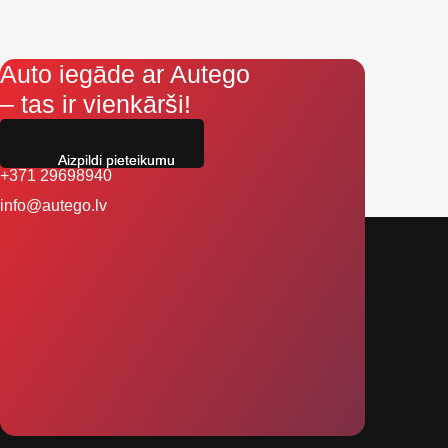
Auto iegāde ar Autego
– tas ir vienkārši!
Aizpildi pieteikumu
+371 29698940
info@autego.lv