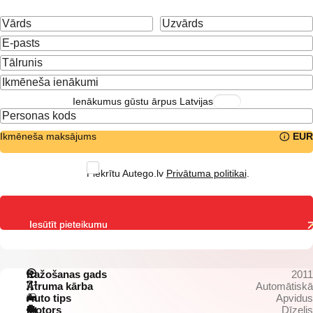
Ienākumus gūstu ārpus Latvijas
Ikmēneša maksājums
EUR
Piekrītu Autego.lv
Privātuma politikai
.
Iesūtīt pieteikumu
Ražošanas gads
2011
Ātruma kārba
Automātiskā
Auto tips
Apvidus
Motors
Dīzelis