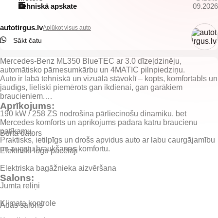
Tehniskā apskate
09.2026
autotirgus.lv
Aplūkot visus auto
Sākt čatu
Mercedes-Benz ML350 BlueTEC
ar
3.0 dīzeļdzinēju
,
automātisko pārnesumkārbu
un
4MATIC pilnpiedziņu
.
Auto ir
labā tehniskā un vizuālā stāvoklī
– kopts, komfortabls un
jaudīgs, lieliski piemērots gan ikdienai, gan garākiem
braucieniem.
Aprīkojums:
190 kW / 258 ZS
nodrošina pārliecinošu dinamiku, bet
Mercedes komforts un aprīkojums padara katru braucienu
patīkamu.
Borta dators
Praktisks, ietilpīgs un drošs apvidus auto ar labu caurgājamību
Elektriski logu pacēlāji
Elektriska bagāžnieka aizvēršana
Salons:
Jumta reliņi
Klimata kontrole
Ādas salons