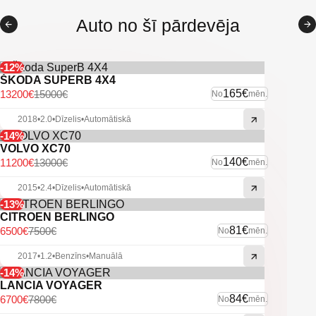
Auto no šī pārdevēja
-12%
ŠKODA SUPERB 4X4
165€
13200€
15000€
No
mēn.
2018
•
2.0
•
Dīzelis
•
Automātiskā
-14%
VOLVO XC70
140€
11200€
13000€
No
mēn.
2015
•
2.4
•
Dīzelis
•
Automātiskā
-13%
CITROEN BERLINGO
81€
6500€
7500€
No
mēn.
2017
•
1.2
•
Benzīns
•
Manuālā
-14%
LANCIA VOYAGER
84€
6700€
7800€
No
mēn.