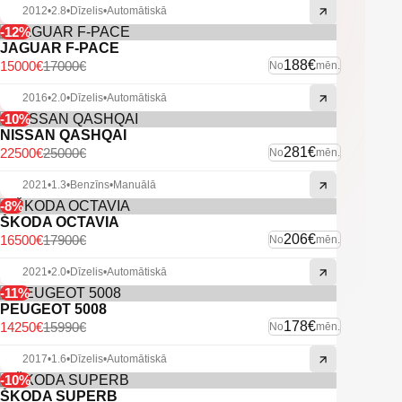
2012
•
2.8
•
Dīzelis
•
Automātiskā
-12%
JAGUAR F-PACE
188€
15000€
17000€
No
mēn.
2016
•
2.0
•
Dīzelis
•
Automātiskā
-10%
NISSAN QASHQAI
281€
22500€
25000€
No
mēn.
2021
•
1.3
•
Benzīns
•
Manuālā
-8%
ŠKODA OCTAVIA
206€
16500€
17900€
No
mēn.
2021
•
2.0
•
Dīzelis
•
Automātiskā
-11%
PEUGEOT 5008
178€
14250€
15990€
No
mēn.
2017
•
1.6
•
Dīzelis
•
Automātiskā
-10%
ŠKODA SUPERB