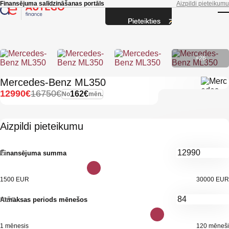
Skip to main content
Finansējuma salīdzināšanas portāls
Aizpildi pieteikumu
Pieteikties
T
+26
Mercedes-Benz ML350
12990€
16750€
162€
No
mēn.
Aizpildi pieteikumu
€
Finansējuma summa
1500 EUR
30000 EUR
mēn.
Atmaksas periods mēnešos
1 mēnesis
120 mēneši