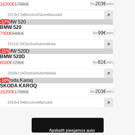
203€
16200€
17990€
No
mēn.
2019
•
1.5
•
Benzīns/Gāze
•
Manuālā
-17%
BMW 520
99€
7900€
9490€
No
mēn.
2011
•
2.0
•
Dīzelis
•
Automātiskā
-11%
BMW 520D
81€
6500€
7290€
No
mēn.
2008
•
2.0
•
Dīzelis
•
Automātiskā
-10%
ŠKODA KAROQ
203€
16200€
17990€
No
mēn.
2019
•
1.0
•
Benzīns
•
Manuālā
Apskatīt pieejamos auto