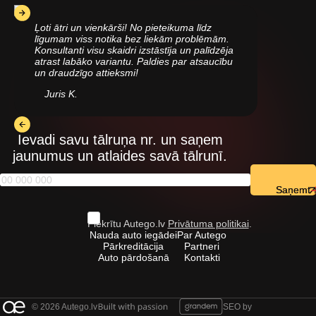
Ļoti ātri un vienkārši! No pieteikuma līdz
līgumam viss notika bez liekām problēmām.
Konsultanti visu skaidri izstāstīja un palīdzēja
atrast labāko variantu. Paldies par atsaucību
un draudzīgo attieksmi!
Juris K.
Ievadi savu tālruņa nr. un saņem
jaunumus un atlaides savā tālrunī.
Saņemt
Piekrītu Autego.lv
Privātuma politikai
.
Nauda auto iegādei
Par Autego
Pārkreditācija
Partneri
Auto pārdošanā
Kontakti
© 2026 Autego.lv
SEO by