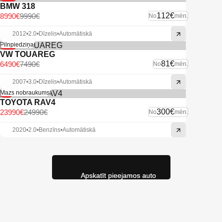
BMW 318
112€
8990€
9990€
No
mēn.
2012
•
2.0
•
Dīzelis
•
Automātiskā
-13%
Pilnpiedziņa
VW TOUAREG
81€
6490€
7490€
No
mēn.
2007
•
3.0
•
Dīzelis
•
Automātiskā
-4%
Mazs nobraukums
TOYOTA RAV4
300€
23990€
24990€
No
mēn.
2020
•
2.0
•
Benzīns
•
Automātiskā
Apskatīt pieejamos auto