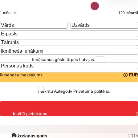
1 mēnesis
120 mēneši
Ienākumus gūstu ārpus Latvijas
Ikmēneša maksājums
EUR
Piekrītu Autego.lv
Privātuma politikai
.
Iesūtīt pieteikumu
Ražošanas gads
2015