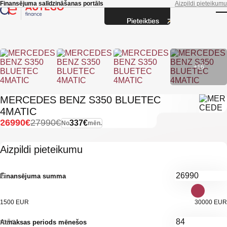
Skip to main content
Finansējuma salīdzināšanas portāls
Aizpildi pieteikumu
Pieteikties
T
+16
MERCEDES BENZ S350 BLUETEC
4MATIC
26990€
27990€
337€
No
mēn.
Aizpildi pieteikumu
€
Finansējuma summa
1500 EUR
30000 EUR
mēn.
Atmaksas periods mēnešos