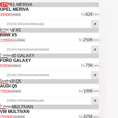
-Braukšanas līniju asistents.
-17%
-Klimatkontrole.
OPEL MERIVA
-El. regulējama, multifunkcionāla stūre.
62€
4990€
5990€
No
mēn.
-Priekšējie un aizmugurējie parkošanās sensori.
-Atpakaļskata kamera.
2014
•
1.6
•
Dīzelis
•
Manuālā
-Sporta režīms.
-9%
M PACK
-Aklo zonu asistents.
BMW X5
-Divas atslēgas.
250€
19990€
21990€
No
mēn.
-Servisa gramatiņa.
-Burmeister muzikas sistēma.
2014
•
3.0
•
Dīzelis
•
Automātiskā
-Sport/comfort režīmi.
-Start/Stop.
-14%
7 Vietas
FORD GALAXY
-U.C. ekstras.
75€
5990€
6990€
No
mēn.
2014
•
2.0
•
Dīzelis
•
Automātiskā
-11%
Quattro
AUDI Q5
100€
7990€
8990€
No
mēn.
2009
•
2.0
•
Dīzelis
•
Manuālā
-4%
7 Vietas
VW MULTIVAN
325€
25990€
26990€
No
mēn.