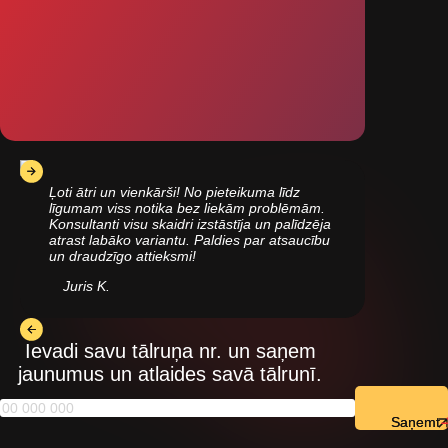
Ļoti ātri un vienkārši! No pieteikuma līdz
līgumam viss notika bez liekām problēmām.
Konsultanti visu skaidri izstāstīja un palīdzēja
atrast labāko variantu. Paldies par atsaucību
un draudzīgo attieksmi!
Juris K.
Ievadi savu tālruņa nr. un saņem
jaunumus un atlaides savā tālrunī.
Saņemt