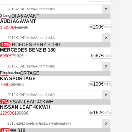
2015
•
2.0
•
Dīzelis
•
Automātiskā
-6%
S Line
AUDI A6 AVANT
200€
15990€
16990€
No
mēn.
2016
•
3.0
•
Dīzelis
•
Automātiskā
-13%
MERCEDES BENZ B 180
87€
6990€
7990€
No
mēn.
2013
•
1.8
•
Dīzelis
•
Automātiskā
-11%
Pilnpiedziņa
KIA SPORTAGE
100€
7990€
8990€
No
mēn.
2012
•
2.0
•
Dīzelis
•
Automātiskā
-7%
NISSAN LEAF 40KWH
162€
12990€
13990€
No
mēn.
2018
•
Elektrība
•
Elektriskais
•
Automātiskā
-10%