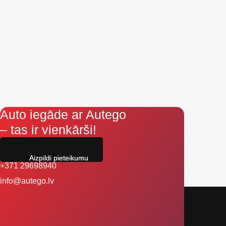
Auto iegāde ar Autego
– tas ir vienkārši!
Aizpildi pieteikumu
+371 29698940
info@autego.lv