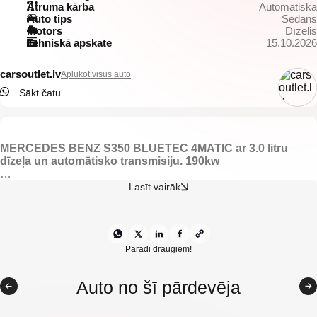
Ātruma kārba
Automātiskā
Auto tips
Sedans
Motors
Dīzelis
Tehniskā apskate
15.10.2026
carsoutlet.lv
Aplūkot visus auto
Sākt čatu
MERCEDES BENZ S350 BLUETEC 4MATIC ar 3.0 litru
dīzeļa un automātisko transmisiju. 190kw
-El. regulējams ādas recaro salons ar atmiņu.
Lasīt vairāk
-Apsildāmas visas sēdvietas.
-Elektriski vadāmi logi.
-Automātiskās LED dienas gaismas.
-Elektriski vadāmi sānu spoguļi.
-LED lukturi.
Parādi draugiem!
-Tonēti aizmugurējie logi.
-Kruīzkontrole.
Auto no šī pārdevēja
-Mercedes multimedia.
-Kondicionieris.
-Navigācija.