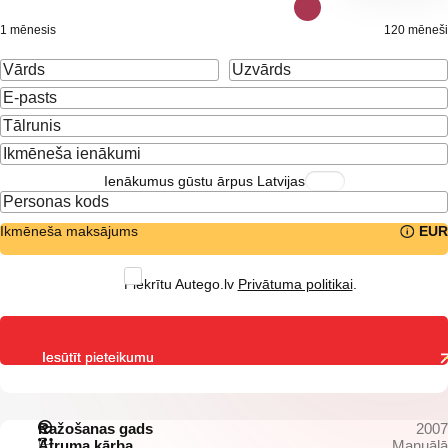
1 mēnesis
120 mēneši
Ienākumus gūstu ārpus Latvijas
Ikmēneša maksājums
EUR
Piekrītu Autego.lv
Privātuma politikai
.
Iesūtīt pieteikumu
Ražošanas gads
2007
Ātruma kārba
Manuālā