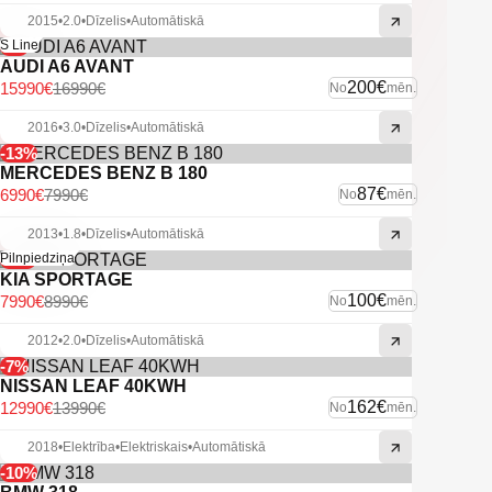
2015
•
2.0
•
Dīzelis
•
Automātiskā
-6%
S Line
AUDI A6 AVANT
200€
15990€
16990€
No
mēn.
2016
•
3.0
•
Dīzelis
•
Automātiskā
-13%
MERCEDES BENZ B 180
87€
6990€
7990€
No
mēn.
2013
•
1.8
•
Dīzelis
•
Automātiskā
-11%
Pilnpiedziņa
KIA SPORTAGE
100€
7990€
8990€
No
mēn.
2012
•
2.0
•
Dīzelis
•
Automātiskā
-7%
NISSAN LEAF 40KWH
162€
12990€
13990€
No
mēn.
2018
•
Elektrība
•
Elektriskais
•
Automātiskā
-10%