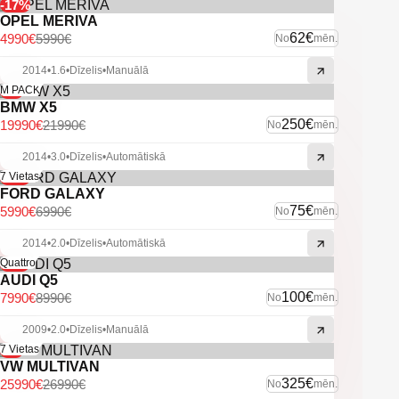
-17%
OPEL MERIVA
62€
4990€
5990€
No
mēn.
2014
•
1.6
•
Dīzelis
•
Manuālā
-9%
M PACK
BMW X5
250€
19990€
21990€
No
mēn.
2014
•
3.0
•
Dīzelis
•
Automātiskā
-14%
7 Vietas
FORD GALAXY
75€
5990€
6990€
No
mēn.
2014
•
2.0
•
Dīzelis
•
Automātiskā
-11%
Quattro
AUDI Q5
100€
7990€
8990€
No
mēn.
2009
•
2.0
•
Dīzelis
•
Manuālā
-4%
7 Vietas
VW MULTIVAN
325€
25990€
26990€
No
mēn.