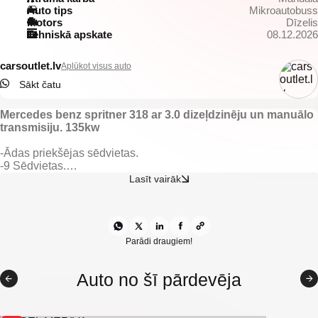
Auto tips
Mikroautobuss
Motors
Dīzelis
Tehniskā apskate
08.12.2026
carsoutlet.lv
Aplūkot visus auto
Sākt čatu
Mercedes benz spritner 318 ar 3.0 dizeļdzinēju un manuālo
transmisiju. 135kw
-Ādas priekšējas sēdvietas.
-9 Sēdvietas.
-Sakabes aķis.
Lasīt vairāk
-Webasto.
-Apsildāmas priekšējas sēdvietas.
-Apsildāma grīda.
u.c ekstras.
Parādi draugiem!
Auto no šī pārdevēja