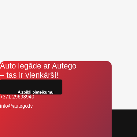
Auto iegāde ar Autego
– tas ir vienkārši!
Aizpildi pieteikumu
+371 29698940
info@autego.lv