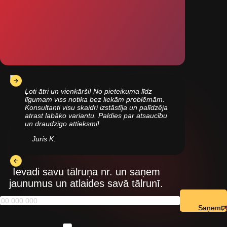
Ļoti ātri un vienkārši! No pieteikuma līdz
līgumam viss notika bez liekām problēmām.
Konsultanti visu skaidri izstāstīja un palīdzēja
atrast labāko variantu. Paldies par atsaucību
un draudzīgo attieksmi!
Juris K.
Ievadi savu tālruņa nr. un saņem
jaunumus un atlaides savā tālrunī.
Saņemt