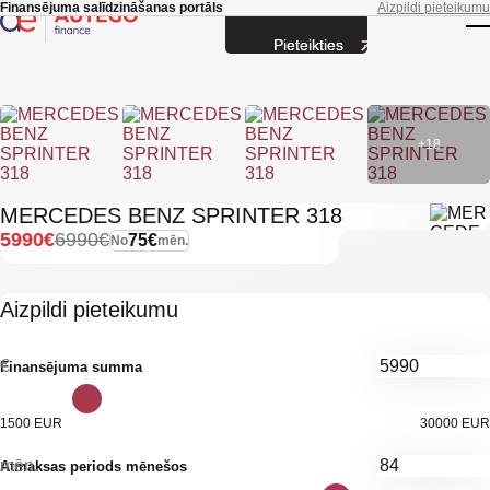
Skip to main content
Finansējuma salīdzināšanas portāls
Aizpildi pieteikumu
Pieteikties
T
+18
MERCEDES BENZ SPRINTER 318
5990€
6990€
75€
No
mēn.
Aizpildi pieteikumu
€
Finansējuma summa
1500 EUR
30000 EUR
mēn.
Atmaksas periods mēnešos