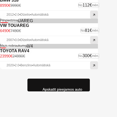
BMW 318
112€
8990€
9990€
No
mēn.
2012
•
2.0
•
Dīzelis
•
Automātiskā
-13%
Pilnpiedziņa
VW TOUAREG
81€
6490€
7490€
No
mēn.
2007
•
3.0
•
Dīzelis
•
Automātiskā
-4%
Mazs nobraukums
TOYOTA RAV4
300€
23990€
24990€
No
mēn.
2020
•
2.0
•
Benzīns
•
Automātiskā
Apskatīt pieejamos auto