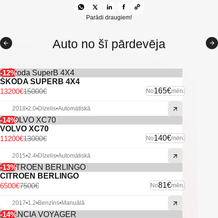
Automātiskās gaismas
Klimata kontrole
Parādi draugiem!
Elektriski regulējami spoguļi
Auto no šī pārdevēja
Nolokāmi spoguļi
Parkošanās sensori
-12%
ŠKODA SUPERB 4X4
Jumta reliņi
165€
13200€
15000€
No
mēn.
Lietus sensors
2018
•
2.0
•
Dīzelis
•
Automātiskā
-14%
Citas ekstras
VOLVO XC70
140€
11200€
13000€
No
mēn.
2015
•
2.4
•
Dīzelis
•
Automātiskā
-13%
CITROEN BERLINGO
81€
6500€
7500€
No
mēn.
2017
•
1.2
•
Benzīns
•
Manuālā
-14%