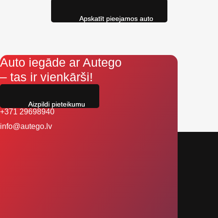
Apskatīt pieejamos auto
Auto iegāde ar Autego
– tas ir vienkārši!
Aizpildi pieteikumu
+371 29698940
info@autego.lv