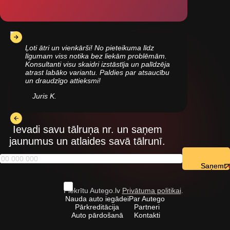
Ļoti ātri un vienkārši! No pieteikuma līdz
līgumam viss notika bez liekām problēmām.
Konsultanti visu skaidri izstāstīja un palīdzēja
atrast labāko variantu. Paldies par atsaucību
un draudzīgo attieksmi!
Juris K.
Ievadi savu tālruņa nr. un saņem
jaunumus un atlaides savā tālrunī.
Saņemt
Piekrītu Autego.lv
Privātuma politikai
.
Nauda auto iegādei
Par Autego
Pārkreditācija
Partneri
Auto pārdošanā
Kontakti