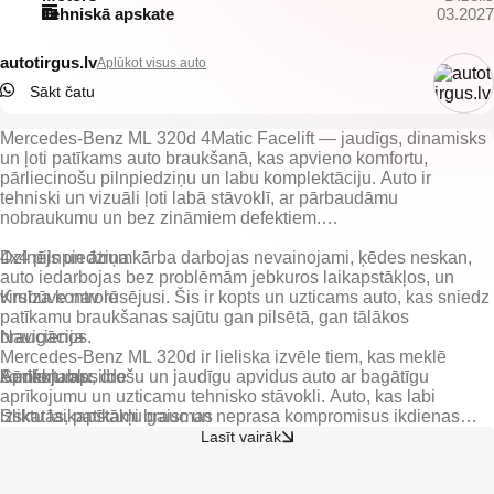
Tehniskā apskate
03.2027
autotirgus.lv
Aplūkot visus auto
Sākt čatu
Mercedes-Benz ML 320d 4Matic Facelift — jaudīgs, dinamisks
un ļoti patīkams auto braukšanā, kas apvieno komfortu,
pārliecinošu pilnpiedziņu un labu komplektāciju. Auto ir
tehniski un vizuāli ļoti labā stāvoklī, ar pārbaudāmu
nobraukumu un bez zināmiem defektiem.
Dzinējs un ātrumkārba darbojas nevainojami, ķēdes neskan,
4x4 pilnpiedziņa
auto iedarbojas bez problēmām jebkuros laikapstākļos, un
virsbūve nav rūsējusi. Šis ir kopts un uzticams auto, kas sniedz
Kruīza kontrole
patīkamu braukšanas sajūtu gan pilsētā, gan tālākos
braucienos.
Navigācija
Mercedes-Benz ML 320d ir lieliska izvēle tiem, kas meklē
Sēdekļu apsilde
komfortablu, drošu un jaudīgu apvidus auto ar bagātīgu
aprīkojumu un uzticamu tehnisko stāvokli. Auto, kas labi
Sliktu laikapstākļu gaismas
izskatās, patīkami brauc un neprasa kompromisus ikdienas
lietošanā.
Lasīt vairāk
Līkumgaismas