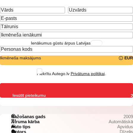
Ienākumus gūstu ārpus Latvijas
Ikmēneša maksājums
EUR
Piekrītu Autego.lv
Privātuma politikai
.
Iesūtīt pieteikumu
Ražošanas gads
2009
Ātruma kārba
Automātiskā
Auto tips
Apvidus
Motors
Dīzelis