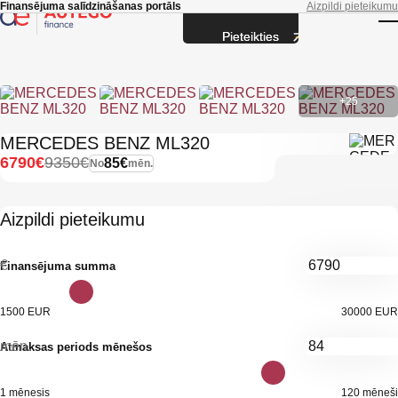
Skip to main content
Finansējuma salīdzināšanas portāls
Aizpildi pieteikumu
Pieteikties
T
+25
MERCEDES BENZ ML320
6790€
9350€
85€
No
mēn.
Aizpildi pieteikumu
€
Finansējuma summa
1500 EUR
30000 EUR
mēn.
Atmaksas periods mēnešos
1 mēnesis
120 mēneši