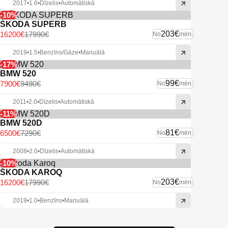
2017
•
1.6
•
Dīzelis
•
Automātiskā
-10%
ŠKODA SUPERB
203€
16200€
17990€
No
mēn.
2019
•
1.5
•
Benzīns/Gāze
•
Manuālā
-17%
BMW 520
99€
7900€
9490€
No
mēn.
2011
•
2.0
•
Dīzelis
•
Automātiskā
-11%
BMW 520D
81€
6500€
7290€
No
mēn.
2008
•
2.0
•
Dīzelis
•
Automātiskā
-10%
ŠKODA KAROQ
203€
16200€
17990€
No
mēn.
2019
•
1.0
•
Benzīns
•
Manuālā