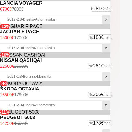
LANCIA VOYAGER
84€
6700€
7800€
No
mēn.
2012
•
2.8
•
Dīzelis
•
Automātiskā
-12%
JAGUAR F-PACE
188€
15000€
17000€
No
mēn.
2016
•
2.0
•
Dīzelis
•
Automātiskā
-10%
NISSAN QASHQAI
281€
22500€
25000€
No
mēn.
2021
•
1.3
•
Benzīns
•
Manuālā
-8%
ŠKODA OCTAVIA
206€
16500€
17900€
No
mēn.
2021
•
2.0
•
Dīzelis
•
Automātiskā
-11%
PEUGEOT 5008
178€
14250€
15990€
No
mēn.