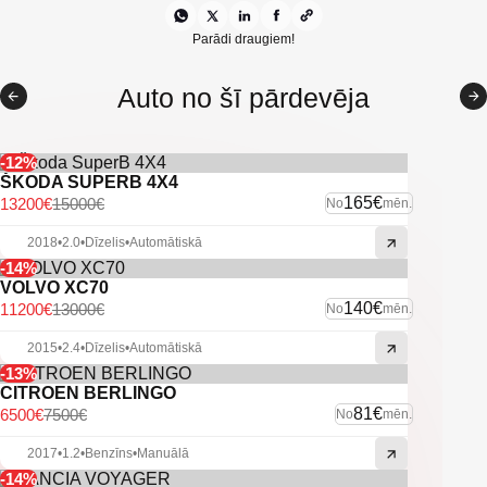
Parādi draugiem!
Auto no šī pārdevēja
-12%
ŠKODA SUPERB 4X4
165€
13200€
15000€
No
mēn.
2018
•
2.0
•
Dīzelis
•
Automātiskā
-14%
VOLVO XC70
140€
11200€
13000€
No
mēn.
2015
•
2.4
•
Dīzelis
•
Automātiskā
-13%
CITROEN BERLINGO
81€
6500€
7500€
No
mēn.
2017
•
1.2
•
Benzīns
•
Manuālā
-14%