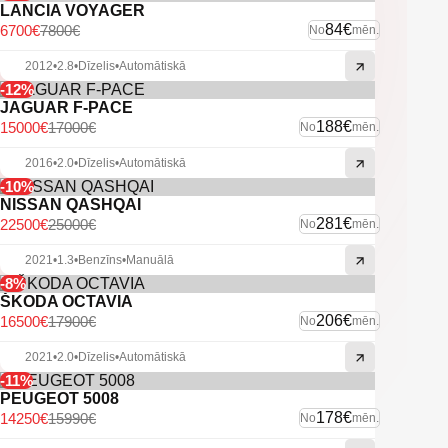
LANCIA VOYAGER
84€
6700€
7800€
No
mēn.
2012
•
2.8
•
Dīzelis
•
Automātiskā
-12%
JAGUAR F-PACE
188€
15000€
17000€
No
mēn.
2016
•
2.0
•
Dīzelis
•
Automātiskā
-10%
NISSAN QASHQAI
281€
22500€
25000€
No
mēn.
2021
•
1.3
•
Benzīns
•
Manuālā
-8%
ŠKODA OCTAVIA
206€
16500€
17900€
No
mēn.
2021
•
2.0
•
Dīzelis
•
Automātiskā
-11%
PEUGEOT 5008
178€
14250€
15990€
No
mēn.