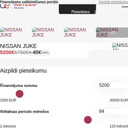
Skip to main content
Finansējuma salīdzināšanas portāls
Aizpildi pieteikumu
Pieteikties
T
+22
NISSAN JUKE
5200€
6750€
65€
No
mēn.
Aizpildi pieteikumu
€
Finansējuma summa
1500 EUR
30000 EUR
mēn.
Atmaksas periods mēnešos
1 mēnesis
120 mēneši