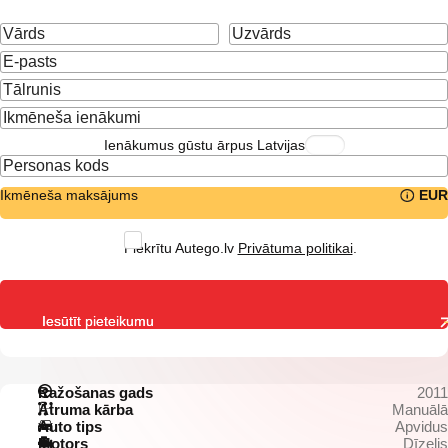
Ienākumus gūstu ārpus Latvijas
Ikmēneša maksājums
EUR
Piekrītu Autego.lv
Privātuma politikai
.
Iesūtīt pieteikumu
Ražošanas gads
2011
Ātruma kārba
Manuālā
Auto tips
Apvidus
Motors
Dīzelis