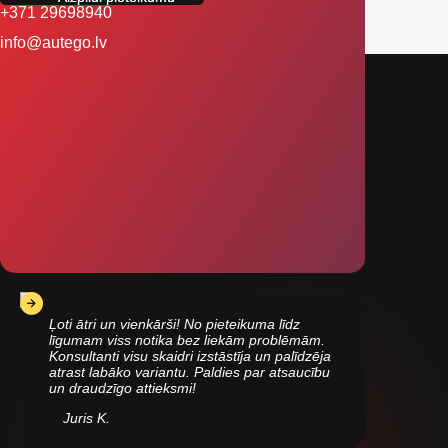
+371 29698940
info@autego.lv
Ļoti ātri un vienkārši! No pieteikuma līdz
līgumam viss notika bez liekām problēmām.
Konsultanti visu skaidri izstāstīja un palīdzēja
atrast labāko variantu. Paldies par atsaucību
un draudzīgo attieksmi!
Juris K.