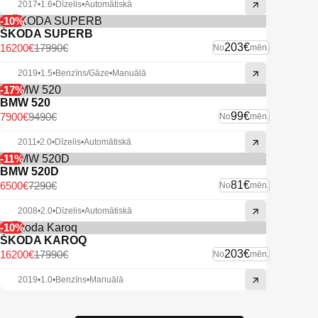
2017
•
1.6
•
Dīzelis
•
Automātiskā
-10%
ŠKODA SUPERB
203€
16200€
17990€
No
mēn.
2019
•
1.5
•
Benzīns/Gāze
•
Manuālā
-17%
BMW 520
99€
7900€
9490€
No
mēn.
2011
•
2.0
•
Dīzelis
•
Automātiskā
-11%
BMW 520D
81€
6500€
7290€
No
mēn.
2008
•
2.0
•
Dīzelis
•
Automātiskā
-10%
ŠKODA KAROQ
203€
16200€
17990€
No
mēn.
2019
•
1.0
•
Benzīns
•
Manuālā