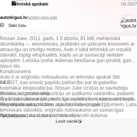
Tehniskā apskate
04.2027
autotirgus.lv
Aplūkot visus auto
Sākt čatu
Nissan Juke, 2011. gads, 1.5 dīzelis, 81 kW, mehāniskā
ātrumkārba — ekonomisks, praktisks un uzticams krosovers ar
atsaucīgu un izturīgu motoru. Auto ir labā tehniskā un vizuālā
stāvoklī, rūpīgi ekspluatēts, kopts un ar savlaicīgi veiktām
apkopēm. Lieliska izvēle ikdienas lietošanai gan pilsētā, gan
ārpus tās.
Kondicionieris
Auto ir ar oriģinālu nobraukumu un tehnisko apskati līdz
04.2027, kas sniedz papildu pārliecību par tā gatavību
ABS
turpmākai ekspluatācijai. Nissan Juke izceļas ar savdabīgu
dizainu, augstāku sēdpozīciju un patīkamu vadāmību, padarot
Mehāniskā ātrumkārba
to par ļoti labu variantu tiem, kas meklē ekonomisku un vizuāli
Šis Nissan Juke ir ļoti pievilcīgs variants tiem, kas meklē koptu,
interesantu auto.
Regulējami un apsildāmi atpakaļskata spoguļi
ekonomisku un uzticamu auto bez liekiem sarežģījumiem. Labs
tehniskais stāvoklis, oriģināls nobraukums un savlaicīgas
Regulējama, daudzfunkcionāla stūre
apkopes padara to par pārliecinošu izvēli ikdienai.
Lasīt vairāk
Citas ekstras