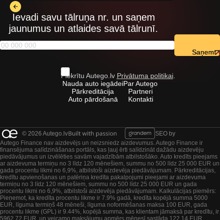
Ievadi savu tālruņa nr. un saņem
jaunumus un atlaides savā tālrunī.
Saņemt
Piekrītu Autego.lv
Privātuma politikai
.
Nauda auto iegādei
Par Autego
Pārkreditācija
Partneri
Auto pārdošanā
Kontakti
© 2026 Autego.lv
SEO by
Autego Finance nav aizdevējs un neizsniedz aizdevumus. Autego Finance ir
finansējuma salīdzināšanas portāls, kas ļauj ērti salīdzināt dažādu aizdevēju
piedāvājumus un izvēlēties savām vajadzībām atbilstošāko. Auto kredīts pieejams
ar aizdevuma termiņu no 3 līdz 120 mēnešiem, summu no 500 līdz 25 000 EUR un
gada procentu likmi no 6,9%, atbilstoši aizdevēja piedāvājumam. Pārkreditācijas,
kredītu apvienošanas un patēriņa kredīta pakalpojumi pieejami ar aizdevuma
termiņu no 3 līdz 120 mēnešiem, summu no 500 līdz 25 000 EUR un gada
procentu likmi no 6,9%, atbilstoši aizdevēja piedāvājumam. Kalkulācijas piemērs:
Pieņemot, ka kredīta procentu likme ir 7.9% gadā, kredīta kopējā summa 5000
EUR, līguma termiņš 48 mēneši, līguma noformēšanas maksa 100 EUR, gada
procentu likme (GPL) ir 9.44%, kopējā summa, kas klientam jāmaksā par kredītu, ir
5962.72 EUR, un veicamo maksājumu apmērs mēnesī sastāda 122.14 EUR.