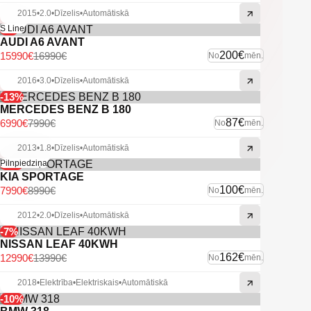
2015
•
2.0
•
Dīzelis
•
Automātiskā
-6%
S Line
AUDI A6 AVANT
200€
15990€
16990€
No
mēn.
2016
•
3.0
•
Dīzelis
•
Automātiskā
-13%
MERCEDES BENZ B 180
87€
6990€
7990€
No
mēn.
2013
•
1.8
•
Dīzelis
•
Automātiskā
-11%
Pilnpiedziņa
KIA SPORTAGE
100€
7990€
8990€
No
mēn.
2012
•
2.0
•
Dīzelis
•
Automātiskā
-7%
NISSAN LEAF 40KWH
162€
12990€
13990€
No
mēn.
2018
•
Elektrība
•
Elektriskais
•
Automātiskā
-10%