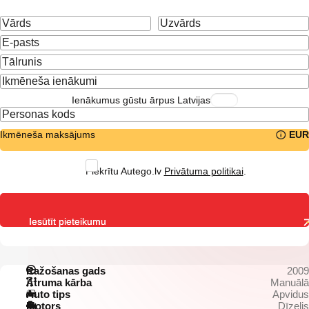
Ienākumus gūstu ārpus Latvijas
Ikmēneša maksājums
EUR
Piekrītu Autego.lv
Privātuma politikai
.
Iesūtīt pieteikumu
Ražošanas gads
2009
Ātruma kārba
Manuālā
Auto tips
Apvidus
Motors
Dīzelis