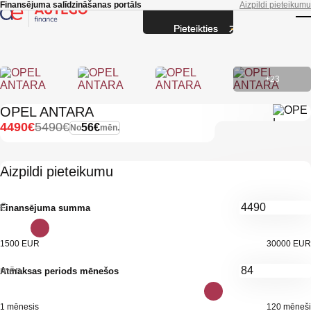
Skip to main content
Finansējuma salīdzināšanas portāls
Aizpildi pieteikumu
Pieteikties
T
+23
OPEL ANTARA
4490€
5490€
56€
No
mēn.
Aizpildi pieteikumu
€
Finansējuma summa
1500 EUR
30000 EUR
mēn.
Atmaksas periods mēnešos
1 mēnesis
120 mēneši