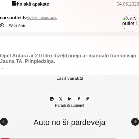
Tehniskā apskate
04.06.2026
carsoutlet.lv
Aplūkot visus auto
Sākt čatu
Opel Antara ar 2.0 litru dīzeļdzinēju ar manuālo transmisiju.
Jauna TA. Pilnpiedziņa.
-Auduma Recaro salons.
-Elektriski vadāmi logi.
Lasīt vairāk
-Elektriski regulējami spoguļi.
-Gaisa kondicionieris.
-Multifunkcionāla stūre.
-Vieglmetāla diski.
-Jumta reliņi.
Parādi draugiem!
-Opel multimedia.
-Navigācija.
Auto no šī pārdevēja
-Lietus sensors.
-Aizmugurējie parkošanās sensori.
-Priekšējie parkošanās sensori.