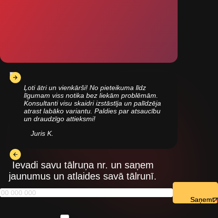
Ļoti ātri un vienkārši! No pieteikuma līdz
līgumam viss notika bez liekām problēmām.
Konsultanti visu skaidri izstāstīja un palīdzēja
atrast labāko variantu. Paldies par atsaucību
un draudzīgo attieksmi!
Juris K.
Ievadi savu tālruņa nr. un saņem
jaunumus un atlaides savā tālrunī.
Saņemt