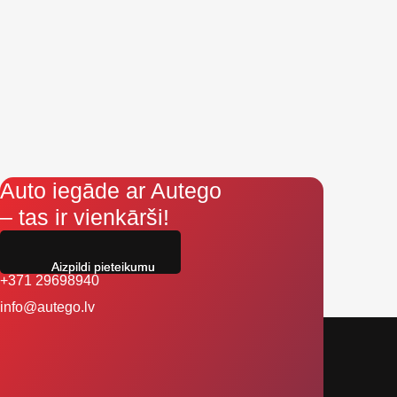
Auto iegāde ar Autego
– tas ir vienkārši!
Aizpildi pieteikumu
+371 29698940
info@autego.lv