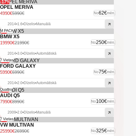
-Sakabes āķis.
-17%
-Miglas lukturi.
OPEL MERIVA
-4x4.
62€
4990€
5990€
No
mēn.
-IsoFix sēdeklīšu stiprinājumi.
2014
•
1.6
•
Dīzelis
•
Manuālā
-U.C Ekstras
-9%
M PACK
BMW X5
250€
19990€
21990€
No
mēn.
2014
•
3.0
•
Dīzelis
•
Automātiskā
-14%
7 Vietas
FORD GALAXY
75€
5990€
6990€
No
mēn.
2014
•
2.0
•
Dīzelis
•
Automātiskā
-11%
Quattro
AUDI Q5
100€
7990€
8990€
No
mēn.
2009
•
2.0
•
Dīzelis
•
Manuālā
-4%
7 Vietas
VW MULTIVAN
325€
25990€
26990€
No
mēn.