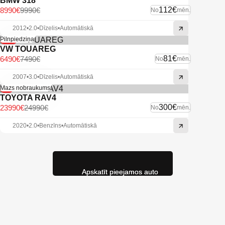
BMW 318
112€
8990€
9990€
No
mēn.
2012
•
2.0
•
Dīzelis
•
Automātiskā
-13%
Pilnpiedziņa
VW TOUAREG
81€
6490€
7490€
No
mēn.
2007
•
3.0
•
Dīzelis
•
Automātiskā
-4%
Mazs nobraukums
TOYOTA RAV4
300€
23990€
24990€
No
mēn.
2020
•
2.0
•
Benzīns
•
Automātiskā
Apskatīt pieejamos auto