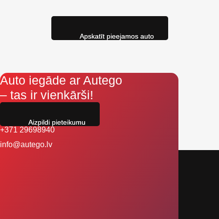
Apskatīt pieejamos auto
Auto iegāde ar Autego
– tas ir vienkārši!
Aizpildi pieteikumu
+371 29698940
info@autego.lv