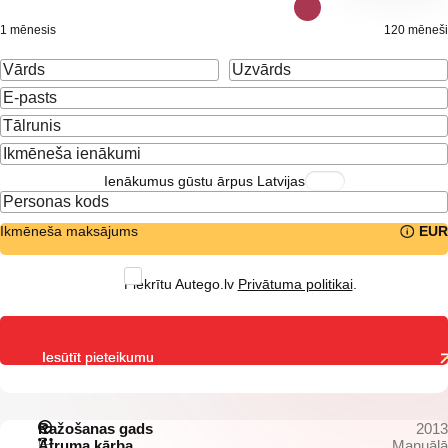
1 mēnesis
120 mēneši
Ienākumus gūstu ārpus Latvijas
Ikmēneša maksājums
EUR
Piekrītu Autego.lv
Privātuma politikai
.
Iesūtīt pieteikumu
Ražošanas gads
2013
Ātruma kārba
Manuālā