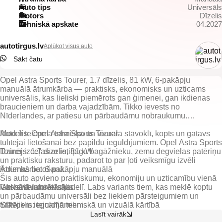
Auto tips
Universāls
Motors
Dīzelis
Tehniskā apskate
04.2027
autotirgus.lv
Aplūkot visus auto
Sākt čatu
Opel Astra Sports Tourer, 1.7 dīzelis, 81 kW, 6-pakāpju
manuālā ātrumkārba — praktisks, ekonomisks un uzticams
universālis, kas lieliski piemērots gan ģimenei, gan ikdienas
braucieniem un darba vajadzībām. Tikko ievests no
Nīderlandes, ar patiesu un pārbaudāmu nobraukumu.
Auto ir teicamā tehniskā un vizuālā stāvoklī, kopts un gatavs
Modelis: Opel Astra Sports Tourer
tūlītējai lietošanai bez papildu ieguldījumiem. Opel Astra Sports
Tourer izceļas ar ietilpīgu bagāžnieku, zemu degvielas patēriņu
Dzinējs: 1.7 dīzelis, 81 kW
un praktisku raksturu, padarot to par ļoti veiksmīgu izvēli
ikdienas lietošanā.
Ātrumkārba: 6-pakāpju manuālā
Šis auto apvieno praktiskumu, ekonomiju un uzticamību vienā
Virsbūve: universālis
labi sabalansētā modelī. Labs variants tiem, kas meklē koptu
un pārbaudāmu universāli bez liekiem pārsteigumiem un
Stāvoklis: teicamā tehniskā un vizuālā kārtībā
tūlītējiem ieguldījumiem.
Lasīt vairāk