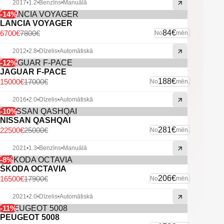
2017
•
1.2
•
Benzīns
•
Manuālā
-14%
LANCIA VOYAGER
84€
6700€
7800€
No
mēn.
2012
•
2.8
•
Dīzelis
•
Automātiskā
-12%
JAGUAR F-PACE
188€
15000€
17000€
No
mēn.
2016
•
2.0
•
Dīzelis
•
Automātiskā
-10%
NISSAN QASHQAI
281€
22500€
25000€
No
mēn.
2021
•
1.3
•
Benzīns
•
Manuālā
-8%
ŠKODA OCTAVIA
206€
16500€
17900€
No
mēn.
2021
•
2.0
•
Dīzelis
•
Automātiskā
-11%
PEUGEOT 5008