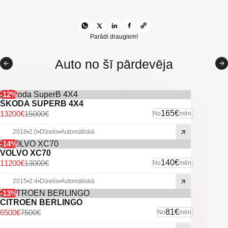
Nobraukums: paties un pārbaudāms
Tikko ievests no Nīderlandes
Parādi draugiem!
Auto no šī pārdevēja
-12%
ŠKODA SUPERB 4X4
165€
13200€
15000€
No
mēn.
2018
•
2.0
•
Dīzelis
•
Automātiskā
-14%
VOLVO XC70
140€
11200€
13000€
No
mēn.
2015
•
2.4
•
Dīzelis
•
Automātiskā
-13%
CITROEN BERLINGO
81€
6500€
7500€
No
mēn.