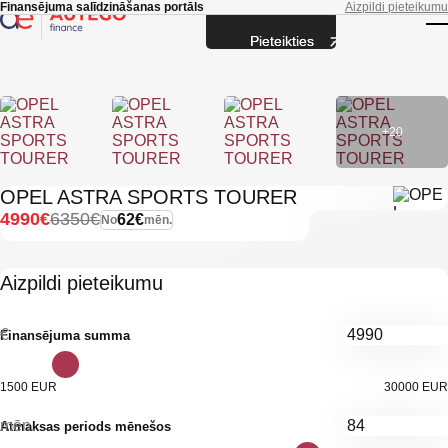
Skip to main content
Finansējuma salīdzināšanas portāls
Aizpildi pieteikumu
Pieteikties
T
+20
OPEL ASTRA SPORTS TOURER
4990€
6350€
62€
No
mēn.
Aizpildi pieteikumu
€
Finansējuma summa
1500 EUR
30000 EUR
mēn.
Atmaksas periods mēnešos