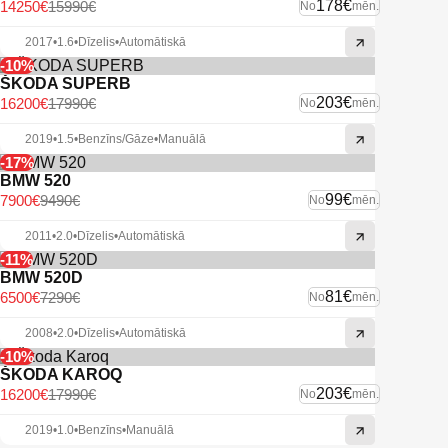
178€
14250€
15990€
No
mēn.
2017
•
1.6
•
Dīzelis
•
Automātiskā
-10%
ŠKODA SUPERB
203€
16200€
17990€
No
mēn.
2019
•
1.5
•
Benzīns/Gāze
•
Manuālā
-17%
BMW 520
99€
7900€
9490€
No
mēn.
2011
•
2.0
•
Dīzelis
•
Automātiskā
-11%
BMW 520D
81€
6500€
7290€
No
mēn.
2008
•
2.0
•
Dīzelis
•
Automātiskā
-10%
ŠKODA KAROQ
203€
16200€
17990€
No
mēn.
2019
•
1.0
•
Benzīns
•
Manuālā