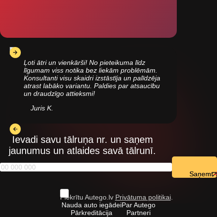
Ļoti ātri un vienkārši! No pieteikuma līdz
līgumam viss notika bez liekām problēmām.
Konsultanti visu skaidri izstāstīja un palīdzēja
atrast labāko variantu. Paldies par atsaucību
un draudzīgo attieksmi!
Juris K.
Ievadi savu tālruņa nr. un saņem
jaunumus un atlaides savā tālrunī.
Saņemt
Piekrītu Autego.lv
Privātuma politikai
.
Nauda auto iegādei
Par Autego
Pārkreditācija
Partneri