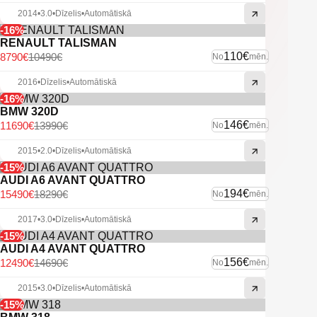
2014
•
3.0
•
Dīzelis
•
Automātiskā
-16%
RENAULT TALISMAN
110€
8790€
10490€
No
mēn.
2016
•
Dīzelis
•
Automātiskā
-16%
BMW 320D
146€
11690€
13990€
No
mēn.
2015
•
2.0
•
Dīzelis
•
Automātiskā
-15%
AUDI A6 AVANT QUATTRO
194€
15490€
18290€
No
mēn.
2017
•
3.0
•
Dīzelis
•
Automātiskā
-15%
AUDI A4 AVANT QUATTRO
156€
12490€
14690€
No
mēn.
2015
•
3.0
•
Dīzelis
•
Automātiskā
-15%