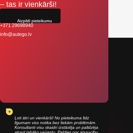
– tas ir vienkārši!
Aizpildi pieteikumu
+371 29698940
info@autego.lv
Ļoti ātri un vienkārši! No pieteikuma līdz
līgumam viss notika bez liekām problēmām.
Konsultanti visu skaidri izstāstīja un palīdzēja
atrast labāko variantu. Paldies par atsaucību