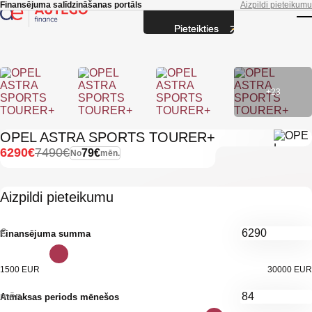
Skip to main content
Finansējuma salīdzināšanas portāls
Aizpildi pieteikumu
Pieteikties
T
+23
OPEL ASTRA SPORTS TOURER+
6290€
7490€
79€
No
mēn.
Aizpildi pieteikumu
€
Finansējuma summa
1500 EUR
30000 EUR
mēn.
Atmaksas periods mēnešos