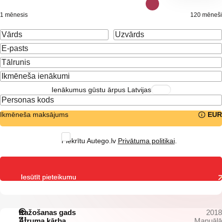
1 mēnesis
120 mēneši
Ienākumus gūstu ārpus Latvijas
Ikmēneša maksājums
EUR
Piekrītu Autego.lv
Privātuma politikai
.
Iesūtīt pieteikumu
Ražošanas gads
2018
Ātruma kārba
Manuālā