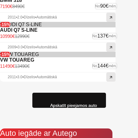
BMW 318
90€
7190€
8490€
No
mēn.
2011
•
2.0
•
Dīzelis
•
Automātiskā
-15%
AUDI Q7 S-LINE
137€
10990€
12990€
No
mēn.
2009
•
3.0
•
Dīzelis
•
Automātiskā
-15%
VW TOUAREG
144€
11490€
13490€
No
mēn.
2011
•
3.0
•
Dīzelis
•
Automātiskā
Apskatīt pieejamos auto
Auto iegāde ar Autego