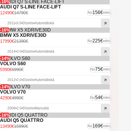
Apsildāma multistūre.
-16%
Opel multimedia/navigācija ar bluetooth savienojamību.
AUDI Q7 S-LINE FACE-LIFT
"Apple CarPlay" un "Android Auto" atbalsts.
156€
12490€
14790€
No
mēn.
Priekšējie un aizmugurējie parkošanās sensori.
Automātiskās tuvās gaismas.
2011
•
3.0
•
Dīzelis
•
Automātiskā
Xenon lukturi.
-16%
Miglas lukturi.
BMW X5 XDRIVE30D
U.C. ekstras.
225€
17990€
21390€
No
mēn.
2014
•
3.0
•
Dīzelis
•
Automātiskā
-14%
VOLVO S60
75€
5990€
6990€
No
mēn.
2012
•
2.0
•
Dīzelis
•
Automātiskā
-14%
VOLVO V70
54€
4290€
4990€
No
mēn.
2009
•
2.0
•
Dīzelis
•
Manuālā
-16%
AUDI Q5 QUATTRO
169€
13490€
15990€
No
mēn.