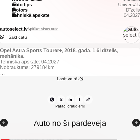
Auto tips
Universāls
Motors
Dīzelis
Tehniskā apskate
04.2027
autoselect.lv
Aplūkot visus auto
Sākt čatu
Opel Astra Sports Tourer+, 2018. gada. 1.6l dīzelis,
mehānika.
Tehniskā apskate: 04.2027
Nobraukums: 279184km.
Aprīkojums un īpašības:
Lasīt vairāk
Tumšs auduma salons.
Apsildāmas priekšējās sēdvietas.
El. regulējami un apsildāmi spoguļi.
El. vadāmi logi.
Gaisa kondicionieris ar 2 zonu klimata kontroli.
Parādi draugiem!
Borta dators.
Kruīza kontrole.
Auto no šī pārdevēja
Start/stop sistēma.
Joslu asistents.
Lietus sensors.