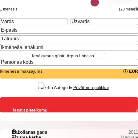
1 mēnesis
120 mēneši
Ienākumus gūstu ārpus Latvijas
Ikmēneša maksājums
EUR
Piekrītu Autego.lv
Privātuma politikai
.
Iesūtīt pieteikumu
Ražošanas gads
2011
Ātruma kārba
Manuālā