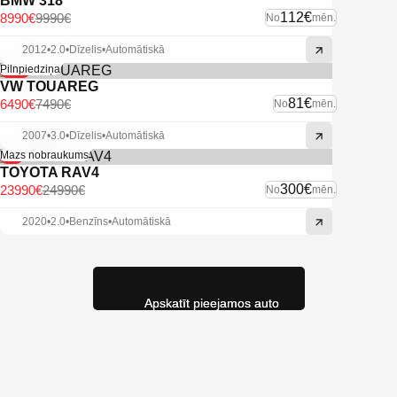
BMW 318
112€
8990€
9990€
No
mēn.
2012
•
2.0
•
Dīzelis
•
Automātiskā
-13%
Pilnpiedziņa
VW TOUAREG
81€
6490€
7490€
No
mēn.
2007
•
3.0
•
Dīzelis
•
Automātiskā
-4%
Mazs nobraukums
TOYOTA RAV4
300€
23990€
24990€
No
mēn.
2020
•
2.0
•
Benzīns
•
Automātiskā
Apskatīt pieejamos auto