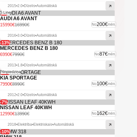
2015
•
2.0
•
Dīzelis
•
Automātiskā
-6%
S Line
AUDI A6 AVANT
200€
15990€
16990€
No
mēn.
2016
•
3.0
•
Dīzelis
•
Automātiskā
-13%
MERCEDES BENZ B 180
87€
6990€
7990€
No
mēn.
2013
•
1.8
•
Dīzelis
•
Automātiskā
-11%
Pilnpiedziņa
KIA SPORTAGE
100€
7990€
8990€
No
mēn.
2012
•
2.0
•
Dīzelis
•
Automātiskā
-7%
NISSAN LEAF 40KWH
162€
12990€
13990€
No
mēn.
2018
•
Elektrība
•
Elektriskais
•
Automātiskā
-10%