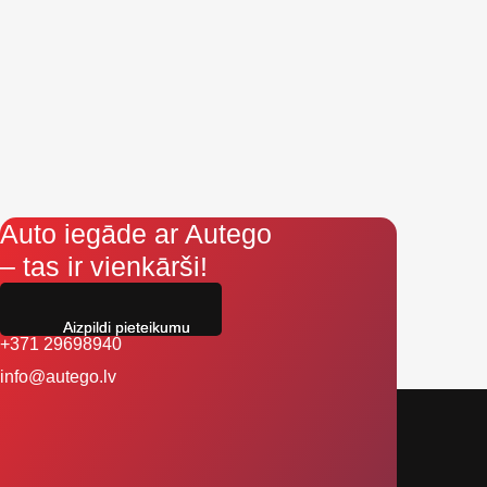
Auto iegāde ar Autego
– tas ir vienkārši!
Aizpildi pieteikumu
+371 29698940
info@autego.lv