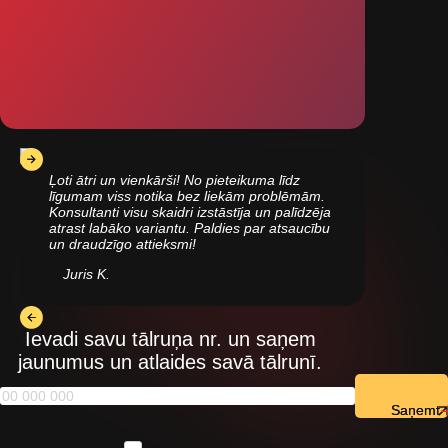
Ļoti ātri un vienkārši! No pieteikuma līdz
līgumam viss notika bez liekām problēmām.
Konsultanti visu skaidri izstāstīja un palīdzēja
atrast labāko variantu. Paldies par atsaucību
un draudzīgo attieksmi!
Juris K.
Ievadi savu tālruņa nr. un saņem
jaunumus un atlaides savā tālrunī.
Saņemt