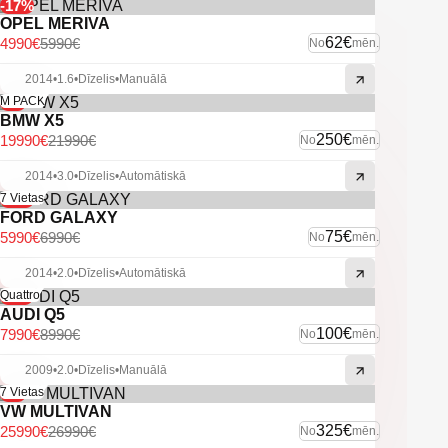
-Vieglmetāla diski.
-17%
-Divas atslēgas.
OPEL MERIVA
-Multistūre.
62€
4990€
5990€
No
mēn.
-IsoFix sēdeklīšu stiprinājumi.
2014
•
1.6
•
Dīzelis
•
Manuālā
-U.C Ekstras
-9%
M PACK
BMW X5
250€
19990€
21990€
No
mēn.
2014
•
3.0
•
Dīzelis
•
Automātiskā
-14%
7 Vietas
FORD GALAXY
75€
5990€
6990€
No
mēn.
2014
•
2.0
•
Dīzelis
•
Automātiskā
-11%
Quattro
AUDI Q5
100€
7990€
8990€
No
mēn.
2009
•
2.0
•
Dīzelis
•
Manuālā
-4%
7 Vietas
VW MULTIVAN
325€
25990€
26990€
No
mēn.