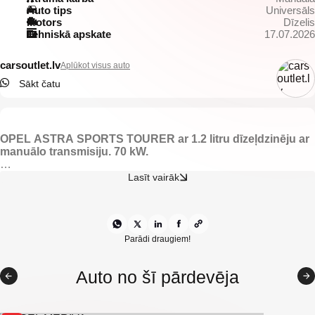
Auto tips
Universāls
Motors
Dīzelis
Tehniskā apskate
17.07.2026
carsoutlet.lv
Aplūkot visus auto
Sākt čatu
OPEL ASTRA SPORTS TOURER ar 1.2 litru dīzeļdzinēju ar
manuālo transmisiju. 70 kW.
-Elektriski regulējami spoguļi.
Lasīt vairāk
-Gaisa kondicionieris.
-Elektriski vadāmi logi.
-Opel multimedia.
-Lietus sensors.
-Aizmugurējie parkošanās sensori.
Parādi draugiem!
-Priekšējie parkošanās sensori.
-LED dienas gaitas gaismas.
Auto no šī pārdevēja
-Miglas lukturi.
-Xenon.
-Navigācija