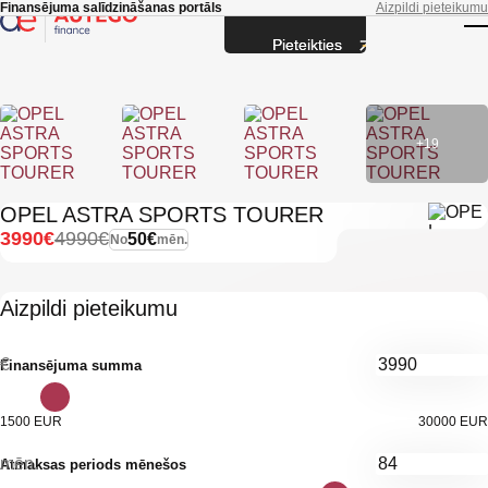
Skip to main content
Finansējuma salīdzināšanas portāls
Aizpildi pieteikumu
Pieteikties
T
+19
OPEL ASTRA SPORTS TOURER
3990€
4990€
50€
No
mēn.
Aizpildi pieteikumu
€
Finansējuma summa
1500 EUR
30000 EUR
mēn.
Atmaksas periods mēnešos