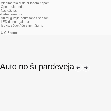
-Vieglmetāla diski ar labām riepām.
-Opel multimedia.
-Navigācija.
-Lietus sensors.
-Aizmugurējie parkošanās sensori.
-LED dienas gaismas.
-IsoFix sēdeklīšu stiprinājumi.
-U.C Ekstras
Auto no šī pārdevēja