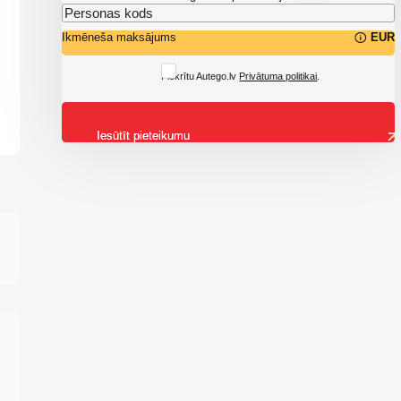
Ikmēneša maksājums
EUR
Piekrītu Autego.lv
Privātuma politikai
.
Iesūtīt pieteikumu