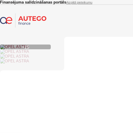
Skip to main content
Finansējuma salīdzināšanas portāls
Aizpildi pieteikumu
+15