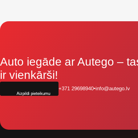
Auto iegāde ar Autego
– ta
ir vienkārši!
+371 29698940
•
info@autego.lv
Aizpildi pieteikumu