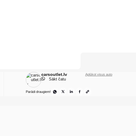
carsoutlet.lv
Aplūkot visus auto
Sākt čatu
Parādi draugiem!