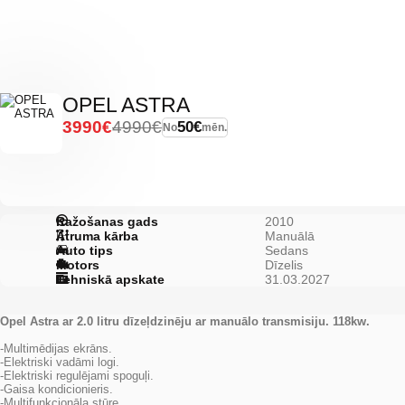
OPEL ASTRA
3990€
4990€
50€
No
mēn.
Ražošanas gads
2010
Ātruma kārba
Manuālā
Auto tips
Sedans
Motors
Dīzelis
Tehniskā apskate
31.03.2027
Opel Astra ar 2.0 litru dīzeļdzinēju ar manuālo transmisiju. 118kw.
-Multimēdijas ekrāns.
-Elektriski vadāmi logi.
-Elektriski regulējami spoguļi.
-Gaisa kondicionieris.
-Multifunkcionāla stūre.