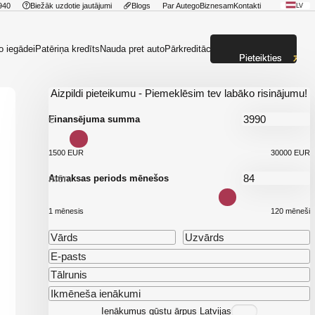
940
Biežāk uzdotie jautājumi
Blogs
Par Autego
Biznesam
Kontakti
LV
o iegādei
Patēriņa kredīts
Nauda pret auto
Pārkreditācija
Pieteikties
Aizpildi pieteikumu - Piemeklēsim tev labāko risinājumu!
€
Finansējuma summa
1500 EUR
30000 EUR
mēn.
Atmaksas periods mēnešos
1 mēnesis
120 mēneši
Ienākumus gūstu ārpus Latvijas