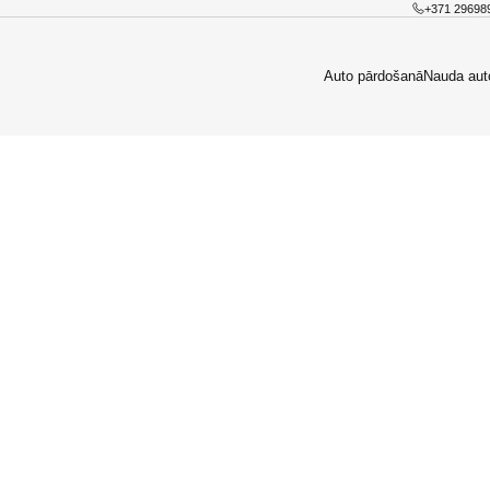
+371 29698
Auto pārdošanā
Nauda aut