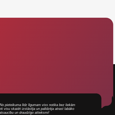
i! No pieteikuma līdz līgumam viss notika bez liekām
 visu skaidri izstāstīja un palīdzēja atrast labāko
 atsaucību un draudzīgo attieksmi!