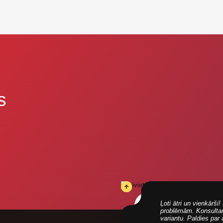
s
Ļoti ātri un vienkārš
problēmām. Konsultanti
variantu. Paldies par