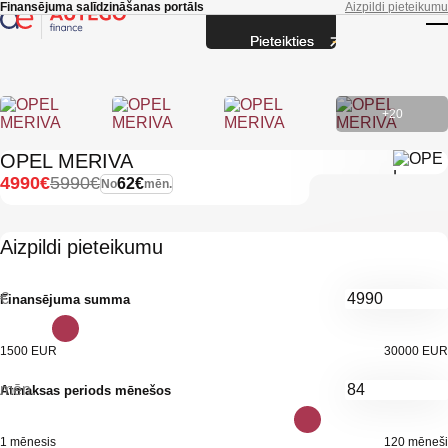
Skip to main content
Finansējuma salīdzināšanas portāls
Aizpildi pieteikumu
Pieteikties
T
+20
OPEL MERIVA
4990€
5990€
62€
No
mēn.
Aizpildi pieteikumu
€
Finansējuma summa
1500 EUR
30000 EUR
mēn.
Atmaksas periods mēnešos
1 mēnesis
120 mēneši