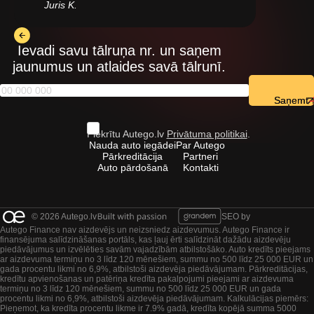
Juris K.
Ievadi savu tālruņa nr. un saņem
jaunumus un atlaides savā tālrunī.
Saņemt
Piekrītu Autego.lv
Privātuma politikai
.
Nauda auto iegādei
Par Autego
Pārkreditācija
Partneri
Auto pārdošanā
Kontakti
© 2026 Autego.lv
SEO by
Autego Finance nav aizdevējs un neizsniedz aizdevumus. Autego Finance ir
finansējuma salīdzināšanas portāls, kas ļauj ērti salīdzināt dažādu aizdevēju
piedāvājumus un izvēlēties savām vajadzībām atbilstošāko. Auto kredīts pieejams
ar aizdevuma termiņu no 3 līdz 120 mēnešiem, summu no 500 līdz 25 000 EUR un
gada procentu likmi no 6,9%, atbilstoši aizdevēja piedāvājumam. Pārkreditācijas,
kredītu apvienošanas un patēriņa kredīta pakalpojumi pieejami ar aizdevuma
termiņu no 3 līdz 120 mēnešiem, summu no 500 līdz 25 000 EUR un gada
procentu likmi no 6,9%, atbilstoši aizdevēja piedāvājumam. Kalkulācijas piemērs:
Pieņemot, ka kredīta procentu likme ir 7.9% gadā, kredīta kopējā summa 5000