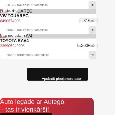
2012
•
2.0
•
Dīzelis
•
Automātiskā
-13%
Pilnpiedziņa
VW TOUAREG
81€
6490€
7490€
No
mēn.
2007
•
3.0
•
Dīzelis
•
Automātiskā
-4%
Mazs nobraukums
TOYOTA RAV4
300€
23990€
24990€
No
mēn.
2020
•
2.0
•
Benzīns
•
Automātiskā
Apskatīt pieejamos auto
Auto iegāde ar Autego
– tas ir vienkārši!