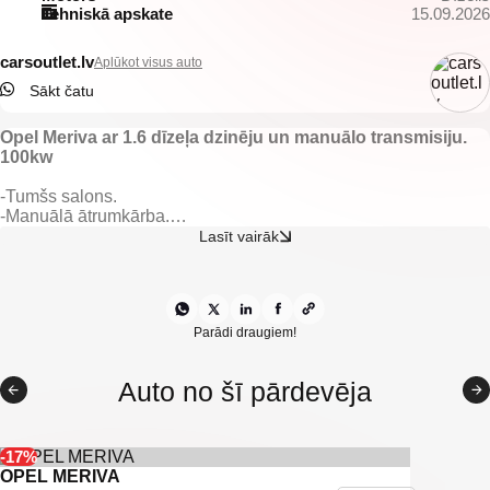
Tehniskā apskate
15.09.2026
carsoutlet.lv
Aplūkot visus auto
Sākt čatu
Opel Meriva ar 1.6 dīzeļa dzinēju un manuālo transmisiju.
100kw
-Tumšs salons.
-Manuālā ātrumkārba.
-Vieglmetāla diski ar labām riepām.
Lasīt vairāk
-Opel multimedia.
-Atpakaļ skata kamera.
-Apsildāma stūre.
-Apsildāmas priekšējas sēdvietas.
-Elektriski vadāmi logi.
Parādi draugiem!
-Gaisa kondicionieris.
-Klimata kontrole.
Auto no šī pārdevēja
-Navigācija.
-Multifunkcionāla stūre.
-Kruīzkontrole.
-Tonēti aizmugurējie logi.
-17%
-Miglas lukturi.
OPEL MERIVA