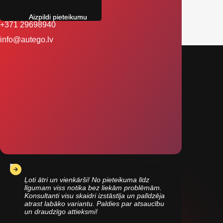
Aizpildi pieteikumu
+371 29698940
info@autego.lv
Ļoti ātri un vienkārši! No pieteikuma līdz
līgumam viss notika bez liekām problēmām.
Konsultanti visu skaidri izstāstīja un palīdzēja
atrast labāko variantu. Paldies par atsaucību
un draudzīgo attieksmi!