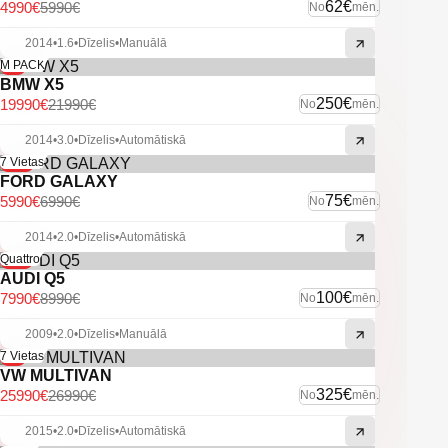
62€
4990€
5990€
No
mēn.
-U.C. ekstras.
2014
•
1.6
•
Dīzelis
•
Manuālā
-9%
M PACK
BMW X5
250€
19990€
21990€
No
mēn.
2014
•
3.0
•
Dīzelis
•
Automātiskā
-14%
7 Vietas
FORD GALAXY
75€
5990€
6990€
No
mēn.
2014
•
2.0
•
Dīzelis
•
Automātiskā
-11%
Quattro
AUDI Q5
100€
7990€
8990€
No
mēn.
2009
•
2.0
•
Dīzelis
•
Manuālā
-4%
7 Vietas
VW MULTIVAN
325€
25990€
26990€
No
mēn.
2015
•
2.0
•
Dīzelis
•
Automātiskā