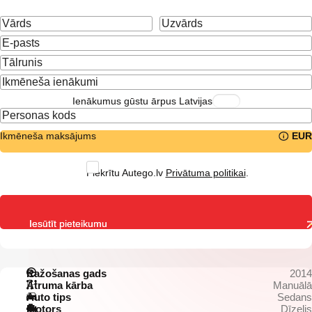
Ienākumus gūstu ārpus Latvijas
Ikmēneša maksājums
EUR
Piekrītu Autego.lv
Privātuma politikai
.
Iesūtīt pieteikumu
Ražošanas gads
2014
Ātruma kārba
Manuālā
Auto tips
Sedans
Motors
Dīzelis