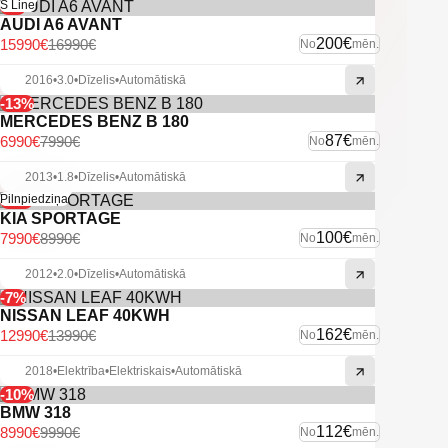
-6%
S Line
AUDI A6 AVANT
200€
15990€
16990€
No
mēn.
2016
•
3.0
•
Dīzelis
•
Automātiskā
-13%
MERCEDES BENZ B 180
87€
6990€
7990€
No
mēn.
2013
•
1.8
•
Dīzelis
•
Automātiskā
-11%
Pilnpiedziņa
KIA SPORTAGE
100€
7990€
8990€
No
mēn.
2012
•
2.0
•
Dīzelis
•
Automātiskā
-7%
NISSAN LEAF 40KWH
162€
12990€
13990€
No
mēn.
2018
•
Elektrība
•
Elektriskais
•
Automātiskā
-10%
BMW 318
112€
8990€
9990€
No
mēn.