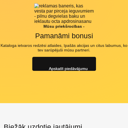
Mūsu priekšrocības -
Pamanāmi bonusi
Kataloga ietvaros redzēsi atlaides, īpašās akcijas un citus labumus, ko
tev sarūpējuši mūsu partneri.
Apskatīt piedāvājumu
Biežāk uzdotie jautājumi