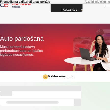
Skip to main content
Finansējuma salīdzināšanas portāls
Aizpildi pieteikumu
Pieteikties
T
Auto pārdošanā
Mūsu partneri piedāvā
pārbaudītus auto un īpašus
iegādes nosacījumus.
Meklēšanas filtri