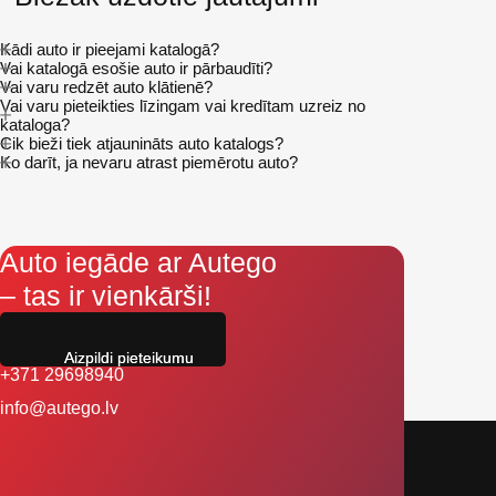
Kādi auto ir pieejami katalogā?
Vai katalogā esošie auto ir pārbaudīti?
Vai varu redzēt auto klātienē?
Vai varu pieteikties līzingam vai kredītam uzreiz no
kataloga?
Cik bieži tiek atjaunināts auto katalogs?
Ko darīt, ja nevaru atrast piemērotu auto?
Auto iegāde ar Autego
– tas ir vienkārši!
Aizpildi pieteikumu
+371 29698940
info@autego.lv