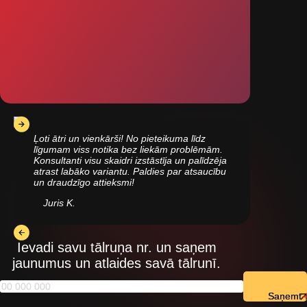
Ļoti ātri un vienkārši! No pieteikuma līdz
līgumam viss notika bez liekām problēmām.
Konsultanti visu skaidri izstāstīja un palīdzēja
atrast labāko variantu. Paldies par atsaucību
un draudzīgo attieksmi!
Juris K.
Ievadi savu tālruņa nr. un saņem
jaunumus un atlaides savā tālrunī.
Saņemt