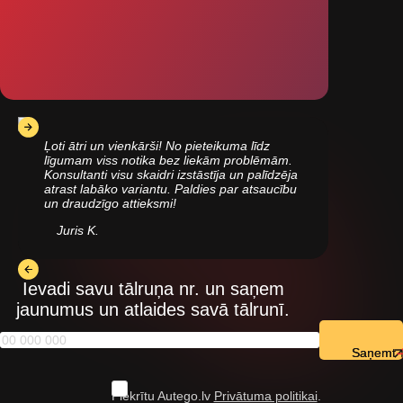
Ļoti ātri un vienkārši! No pieteikuma līdz
līgumam viss notika bez liekām problēmām.
Konsultanti visu skaidri izstāstīja un palīdzēja
atrast labāko variantu. Paldies par atsaucību
un draudzīgo attieksmi!
Juris K.
Ievadi savu tālruņa nr. un saņem
jaunumus un atlaides savā tālrunī.
Saņemt
Piekrītu Autego.lv
Privātuma politikai
.