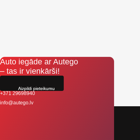
Auto iegāde ar Autego
– tas ir vienkārši!
Aizpildi pieteikumu
+371 29698940
info@autego.lv