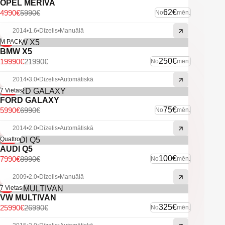
OPEL MERIVA
62€
4990€
5990€
No
mēn.
2014
•
1.6
•
Dīzelis
•
Manuālā
-9%
M PACK
BMW X5
250€
19990€
21990€
No
mēn.
2014
•
3.0
•
Dīzelis
•
Automātiskā
-14%
7 Vietas
FORD GALAXY
75€
5990€
6990€
No
mēn.
2014
•
2.0
•
Dīzelis
•
Automātiskā
-11%
Quattro
AUDI Q5
100€
7990€
8990€
No
mēn.
2009
•
2.0
•
Dīzelis
•
Manuālā
-4%
7 Vietas
VW MULTIVAN
325€
25990€
26990€
No
mēn.