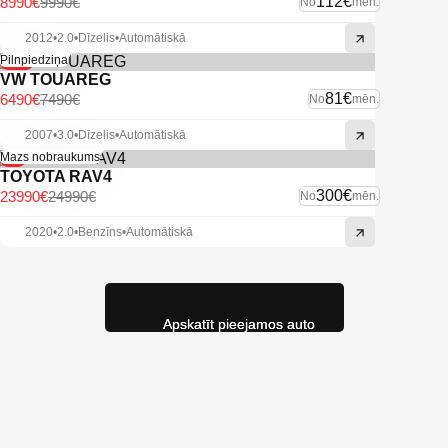
112€
8990€
9990€
No
mēn.
2012
•
2.0
•
Dīzelis
•
Automātiskā
-13%
Pilnpiedziņa
VW TOUAREG
81€
6490€
7490€
No
mēn.
2007
•
3.0
•
Dīzelis
•
Automātiskā
-4%
Mazs nobraukums
TOYOTA RAV4
300€
23990€
24990€
No
mēn.
2020
•
2.0
•
Benzīns
•
Automātiskā
Apskatīt pieejamos auto