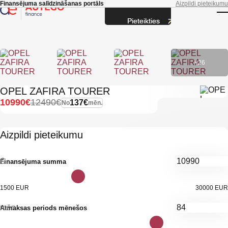
Skip to main content
Finansējuma salīdzināšanas portāls
Aizpildi pieteikumu
Pieteikties
T
+26
OPEL ZAFIRA TOURER
10990€
12490€
137€
No
mēn.
Aizpildi pieteikumu
€
Finansējuma summa
1500 EUR
30000 EUR
mēn.
Atmaksas periods mēnešos