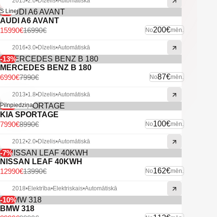
2015
•
2.0
•
Dīzelis
•
Automātiskā
-6%
S Line
AUDI A6 AVANT
200€
15990€
16990€
No
mēn.
2016
•
3.0
•
Dīzelis
•
Automātiskā
-13%
MERCEDES BENZ B 180
87€
6990€
7990€
No
mēn.
2013
•
1.8
•
Dīzelis
•
Automātiskā
-11%
Pilnpiedziņa
KIA SPORTAGE
100€
7990€
8990€
No
mēn.
2012
•
2.0
•
Dīzelis
•
Automātiskā
-7%
NISSAN LEAF 40KWH
162€
12990€
13990€
No
mēn.
2018
•
Elektrība
•
Elektriskais
•
Automātiskā
-10%
BMW 318