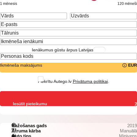
1 mēnesis
120 mēneši
Ienākumus gūstu ārpus Latvijas
Ikmēneša maksājums
EUR
Piekrītu Autego.lv
Privātuma politikai
.
Iesūtīt pieteikumu
Ražošanas gads
2019
Ātruma kārba
Manuālā
Auto tips
Minivens