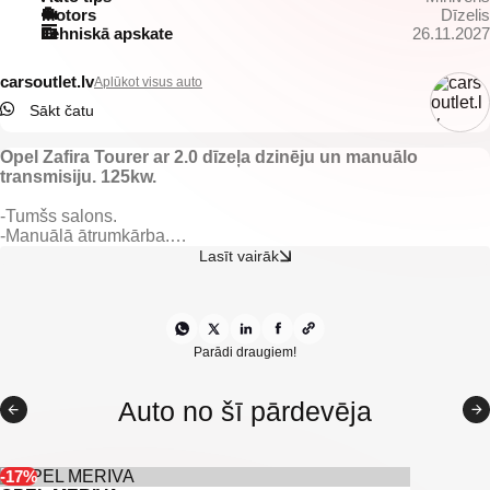
Motors
Dīzelis
Tehniskā apskate
26.11.2027
carsoutlet.lv
Aplūkot visus auto
Sākt čatu
Opel Zafira Tourer ar 2.0 dīzeļa dzinēju un manuālo
transmisiju. 125kw.
-Tumšs salons.
-Manuālā ātrumkārba.
-Vieglmetāla diski ar labām riepām.
Lasīt vairāk
-Opel multimedia.
-Elektriski vadāmi logi.
-Gaisa kondicionieris.
-Klimata kontrole.
-Multifunkcionāla stūre.
Parādi draugiem!
-Kruīzkontrole.
-Tonēti aizmugurējie logi.
Auto no šī pārdevēja
-Miglas lukturi.
-7 Sēdvietas.
-U.C. ekstras.
-17%