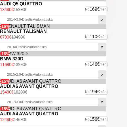
AUDI Q5 QUATTRO
169€
13490€
15990€
No
mēn.
2014
•
3.0
•
Dīzelis
•
Automātiskā
-16%
RENAULT TALISMAN
110€
8790€
10490€
No
mēn.
2016
•
Dīzelis
•
Automātiskā
-16%
BMW 320D
146€
11690€
13990€
No
mēn.
2015
•
2.0
•
Dīzelis
•
Automātiskā
-15%
AUDI A6 AVANT QUATTRO
194€
15490€
18290€
No
mēn.
2017
•
3.0
•
Dīzelis
•
Automātiskā
-15%
AUDI A4 AVANT QUATTRO
156€
12490€
14690€
No
mēn.