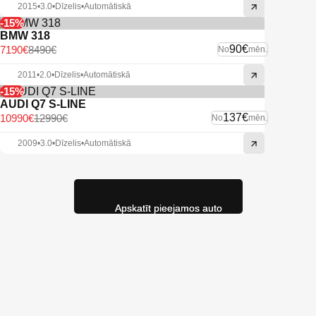
2015
•
3.0
•
Dīzelis
•
Automātiskā
-15%
BMW 318
90€
7190€
8490€
No
mēn.
2011
•
2.0
•
Dīzelis
•
Automātiskā
-15%
AUDI Q7 S-LINE
137€
10990€
12990€
No
mēn.
2009
•
3.0
•
Dīzelis
•
Automātiskā
Apskatīt pieejamos auto