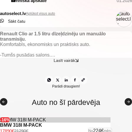
Tehniskā apskate
01.2026
autoselect.lv
Aplūkot visus auto
Sākt čatu
Renault Clio ar 1.5 litru dīzeļdzinēju un manuālo
transmisiju.
Komfortabls, ekonomisks un praktisks auto.
-Tumšs pusādas salons.
-Nobraukums 315899km.
Lasīt vairāk
-El. regulējami un apsildāmi spoguļi.
-El. vadāmi logi.
-Gaisa kondicionieris.
-Borta dators.
-Kruīza kontrole.
Parādi draugiem!
-Multistūre.
-Miglas lukturi.
Auto no šī pārdevēja
-Vieglmetāla diski.
-U.C. eksras.
-16%
BMW 318I M-PACK
224€
17890€
21290€
No
mēn.