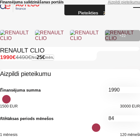
Skip to main content
Finansējuma salīdzināšanas portāls
Aizpildi pieteikumu
Pieteikties
T
+22
RENAULT CLIO
1990€
4490€
25€
No
mēn.
Aizpildi pieteikumu
€
Finansējuma summa
1500 EUR
30000 EUR
mēn.
Atmaksas periods mēnešos
1 mēnesis
120 mēneši