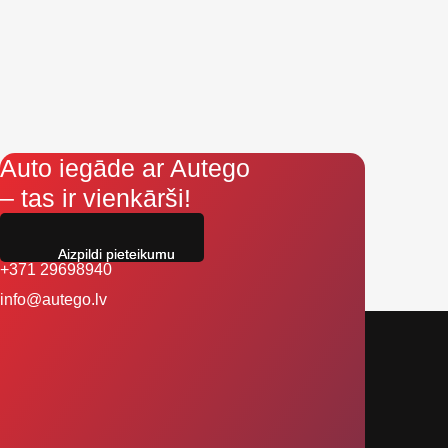
Auto iegāde ar Autego
– tas ir vienkārši!
Aizpildi pieteikumu
+371 29698940
info@autego.lv