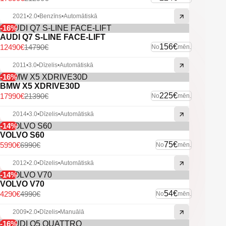
2021
•
2.0
•
Benzīns
•
Automātiskā
-16%
AUDI Q7 S-LINE FACE-LIFT
156€
12490€
14790€
No
mēn.
2011
•
3.0
•
Dīzelis
•
Automātiskā
-16%
BMW X5 XDRIVE30D
225€
17990€
21390€
No
mēn.
2014
•
3.0
•
Dīzelis
•
Automātiskā
-14%
VOLVO S60
75€
5990€
6990€
No
mēn.
2012
•
2.0
•
Dīzelis
•
Automātiskā
-14%
VOLVO V70
54€
4290€
4990€
No
mēn.
2009
•
2.0
•
Dīzelis
•
Manuālā
-16%