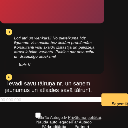
Ļoti ātri un vienkārši! No pieteikuma līdz
līgumam viss notika bez liekām problēmām.
Konsultanti visu skaidri izstāstīja un palīdzēja
atrast labāko variantu. Paldies par atsaucību
un draudzīgo attieksmi!
Juris K.
Ievadi savu tālruņa nr. un saņem
jaunumus un atlaides savā tālrunī.
Saņemt
Piekrītu Autego.lv
Privātuma politikai
.
Nauda auto iegādei
Par Autego
Pārkreditācija
Partneri