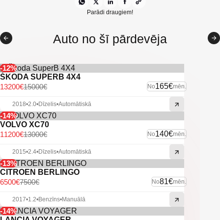
Piemērots smagam darbam
Parādi draugiem!
Nobraukums pārbaudīts un apstiprināts pie oficiālā dīlera
Auto no šī pārdevēja
-12%
ŠKODA SUPERB 4X4
165€
13200€
15000€
No
mēn.
2018
•
2.0
•
Dīzelis
•
Automātiskā
-14%
VOLVO XC70
140€
11200€
13000€
No
mēn.
2015
•
2.4
•
Dīzelis
•
Automātiskā
-13%
CITROEN BERLINGO
81€
6500€
7500€
No
mēn.
2017
•
1.2
•
Benzīns
•
Manuālā
-14%
LANCIA VOYAGER