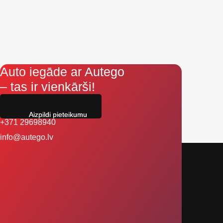
Auto iegāde ar Autego
– tas ir vienkārši!
Aizpildi pieteikumu
+371 29698940
info@autego.lv