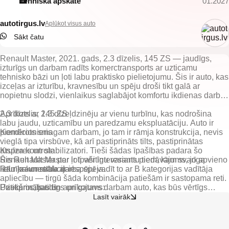
Tehniskā apskate
01.2027
autotirgus.lv
Aplūkot visus auto
Sākt čatu
Renault Master, 2021. gads, 2.3 dīzelis, 145 ZS — jaudīgs,
izturīgs un darbam radīts komerctransports ar uzticamu
tehnisko bāzi un ļoti labu praktisko pielietojumu. Šis ir auto, kas
izceļas ar izturību, kravnesību un spēju droši tikt galā ar
nopietnu slodzi, vienlaikus saglabājot komfortu ikdienas darbā.
Aprīkots ar 2.3 dīzeļdzinēju ar vienu turbīnu, kas nodrošina
2.3 dīzelis, 145 ZS
labu jaudu, uzticamību un paredzamu ekspluatāciju. Auto ir
piemērots smagam darbam, jo tam ir rāmja konstrukcija, nevis
Kondicionieris
vieglā tipa virsbūve, kā arī pastiprināts tilts, pastiprinātas
atsperes un stabilizatori. Tieši šādas īpašības padara šo
Kruīza kontrole
Renault Master par ļoti vērtīgu variantu tiem, kam svarīga
Šis Renault Master ir īpaši interesants piedāvājums, jo apvieno
izturība un reāla darba spēja.
Rāmja konstrukcija
lielu kravnesību ar iespēju vadīt to ar B kategorijas vadītāja
apliecību — tirgū šāda kombinācija patiešām ir sastopama reti.
Pastiprināts tilts
Uzticams, jaudīgs un gatavs darbam auto, kas būs vērtīgs
palīgs uzņēmējam vai profesionālam lietotājam.
Lasīt vairāk
Pastiprinātas atsperes
Pastiprināti stabilizatori