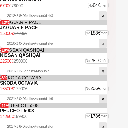
84€
6700€
7800€
No
mēn.
2012
•
2.8
•
Dīzelis
•
Automātiskā
-12%
JAGUAR F-PACE
188€
15000€
17000€
No
mēn.
2016
•
2.0
•
Dīzelis
•
Automātiskā
-10%
NISSAN QASHQAI
281€
22500€
25000€
No
mēn.
2021
•
1.3
•
Benzīns
•
Manuālā
-8%
ŠKODA OCTAVIA
206€
16500€
17900€
No
mēn.
2021
•
2.0
•
Dīzelis
•
Automātiskā
-11%
PEUGEOT 5008
178€
14250€
15990€
No
mēn.
2017
•
1.6
•
Dīzelis
•
Automātiskā