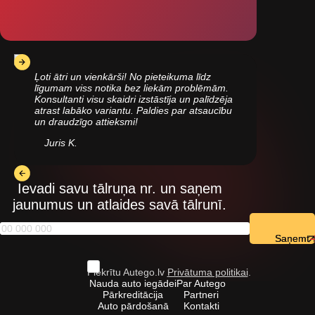
Ļoti ātri un vienkārši! No pieteikuma līdz
līgumam viss notika bez liekām problēmām.
Konsultanti visu skaidri izstāstīja un palīdzēja
atrast labāko variantu. Paldies par atsaucību
un draudzīgo attieksmi!
Juris K.
Ievadi savu tālruņa nr. un saņem
jaunumus un atlaides savā tālrunī.
Saņemt
Piekrītu Autego.lv
Privātuma politikai
.
Nauda auto iegādei
Par Autego
Pārkreditācija
Partneri
Auto pārdošanā
Kontakti