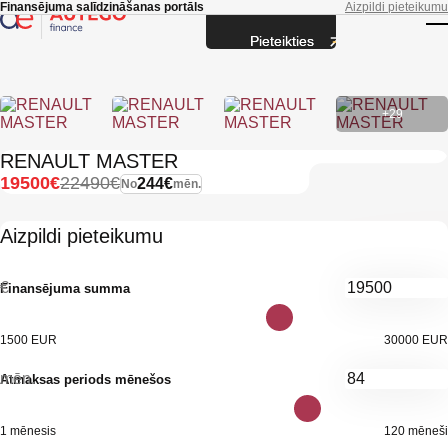
Skip to main content
Finansējuma salīdzināšanas portāls
Aizpildi pieteikumu
Pieteikties
T
+29
RENAULT MASTER
19500€
22490€
244€
No
mēn.
Aizpildi pieteikumu
€
Finansējuma summa
1500 EUR
30000 EUR
mēn.
Atmaksas periods mēnešos
1 mēnesis
120 mēneši