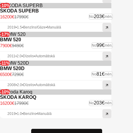
-10%
ŠKODA SUPERB
203€
16200€
17990€
No
mēn.
2019
•
1.5
•
Benzīns/Gāze
•
Manuālā
-17%
BMW 520
99€
7900€
9490€
No
mēn.
2011
•
2.0
•
Dīzelis
•
Automātiskā
-11%
BMW 520D
81€
6500€
7290€
No
mēn.
2008
•
2.0
•
Dīzelis
•
Automātiskā
-10%
ŠKODA KAROQ
203€
16200€
17990€
No
mēn.
2019
•
1.0
•
Benzīns
•
Manuālā