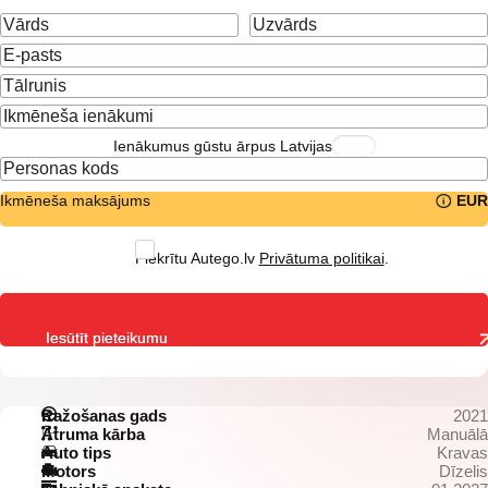
Ienākumus gūstu ārpus Latvijas
Ikmēneša maksājums
EUR
Piekrītu Autego.lv
Privātuma politikai
.
Iesūtīt pieteikumu
Ražošanas gads
2021
Ātruma kārba
Manuālā
Auto tips
Kravas
Motors
Dīzelis