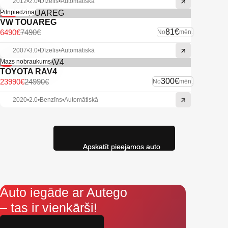
2012
•
2.0
•
Dīzelis
•
Automātiskā
-13%
Pilnpiedziņa
VW TOUAREG
81€
6490€
7490€
No
mēn.
2007
•
3.0
•
Dīzelis
•
Automātiskā
-4%
Mazs nobraukums
TOYOTA RAV4
300€
23990€
24990€
No
mēn.
2020
•
2.0
•
Benzīns
•
Automātiskā
Apskatīt pieejamos auto
Auto iegāde ar Autego
– tas ir vienkārši!
Aizpildi pieteikumu