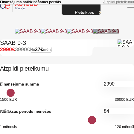
Skip to main content
Finansējuma salīdzināšanas portāls
Aizpildi pieteikumu
Pieteikties
T
+19
SAAB 9-3
2990€
3990€
37€
No
mēn.
Aizpildi pieteikumu
€
Finansējuma summa
1500 EUR
30000 EUR
mēn.
Atmaksas periods mēnešos
1 mēnesis
120 mēneši