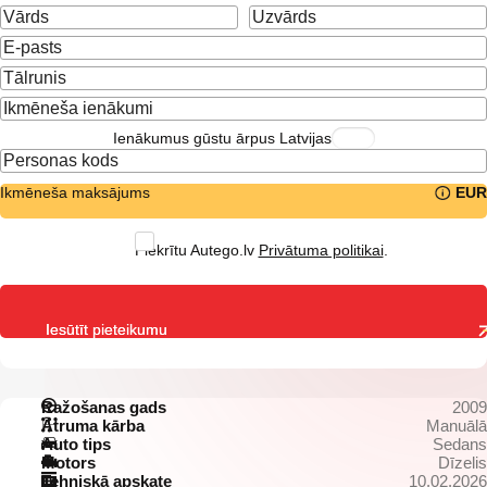
Ienākumus gūstu ārpus Latvijas
Ikmēneša maksājums
EUR
Piekrītu Autego.lv
Privātuma politikai
.
Iesūtīt pieteikumu
Ražošanas gads
2009
Ātruma kārba
Manuālā
Auto tips
Sedans
Motors
Dīzelis
Tehniskā apskate
10.02.2026