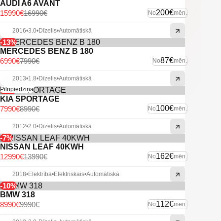
AUDI A6 AVANT
200€
15990€
16990€
No
mēn.
2016
•
3.0
•
Dīzelis
•
Automātiskā
-13%
MERCEDES BENZ B 180
87€
6990€
7990€
No
mēn.
2013
•
1.8
•
Dīzelis
•
Automātiskā
-11%
Pilnpiedziņa
KIA SPORTAGE
100€
7990€
8990€
No
mēn.
2012
•
2.0
•
Dīzelis
•
Automātiskā
-7%
NISSAN LEAF 40KWH
162€
12990€
13990€
No
mēn.
2018
•
Elektrība
•
Elektriskais
•
Automātiskā
-10%
BMW 318
112€
8990€
9990€
No
mēn.