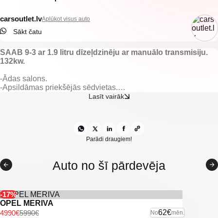
carsoutlet.lv
Aplūkot visus auto
Sākt čatu
SAAB 9-3 ar 1.9 litru dīzeļdzinēju ar manuālo transmisiju.
132kw.
-Ādas salons.
-Apsildāmas priekšējās sēdvietas.
-Elektriski vadāmi logi.
Lasīt vairāk
-Multifunkcionāla stūre.
-Kruīza kontrole.
-Gaisa kondicionieris.
-Klimatkontrole.
-Tonēti aizmugurējie logi.
Parādi draugiem!
-Aizmugurējie parkošanās sensori.
Auto no šī pārdevēja
-U. C ekstras.
-17%
OPEL MERIVA
62€
4990€
5990€
No
mēn.