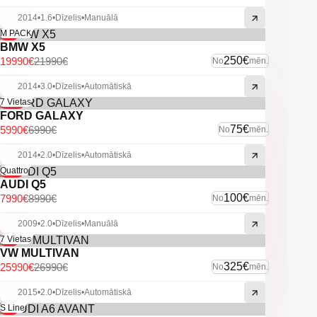
2014
•
1.6
•
Dīzelis
•
Manuālā
-9%
M PACK
BMW X5
250€
19990€
21990€
No
mēn.
2014
•
3.0
•
Dīzelis
•
Automātiskā
-14%
7 Vietas
FORD GALAXY
75€
5990€
6990€
No
mēn.
2014
•
2.0
•
Dīzelis
•
Automātiskā
-11%
Quattro
AUDI Q5
100€
7990€
8990€
No
mēn.
2009
•
2.0
•
Dīzelis
•
Manuālā
-4%
7 Vietas
VW MULTIVAN
325€
25990€
26990€
No
mēn.
2015
•
2.0
•
Dīzelis
•
Automātiskā
-6%
S Line