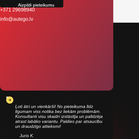
+371 29698940
info@autego.lv
Ļoti ātri un vienkārši! No pieteikuma līdz
līgumam viss notika bez liekām problēmām.
Konsultanti visu skaidri izstāstīja un palīdzēja
atrast labāko variantu. Paldies par atsaucību
un draudzīgo attieksmi!
Juris K.