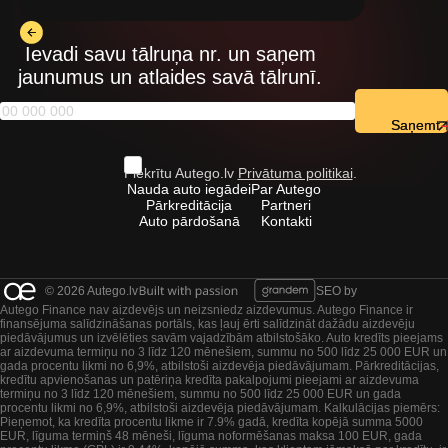
Ievadi savu tālruņa nr. un saņem
jaunumus un atlaides savā tālrunī.
Saņemt
Piekrītu Autego.lv
Privātuma politikai
.
Nauda auto iegādei
Par Autego
Pārkreditācija
Partneri
Auto pārdošanā
Kontakti
© 2026 Autego.lv
SEO by
Autego Finance nav aizdevējs un neizsniedz aizdevumus. Autego Finance ir
finansējuma salīdzināšanas portāls, kas ļauj ērti salīdzināt dažādu aizdevēju
piedāvājumus un izvēlēties savām vajadzībām atbilstošāko. Auto kredīts pieejams
ar aizdevuma termiņu no 3 līdz 120 mēnešiem, summu no 500 līdz 25 000 EUR un
gada procentu likmi no 6,9%, atbilstoši aizdevēja piedāvājumam. Pārkreditācijas,
kredītu apvienošanas un patēriņa kredīta pakalpojumi pieejami ar aizdevuma
termiņu no 3 līdz 120 mēnešiem, summu no 500 līdz 25 000 EUR un gada
procentu likmi no 6,9%, atbilstoši aizdevēja piedāvājumam. Kalkulācijas piemērs:
Pieņemot, ka kredīta procentu likme ir 7.9% gadā, kredīta kopējā summa 5000
EUR, līguma termiņš 48 mēneši, līguma noformēšanas maksa 100 EUR, gada