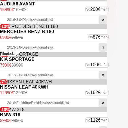
AUDI A6 AVANT
200€
15990€
16990€
No
mēn.
2016
•
3.0
•
Dīzelis
•
Automātiskā
-13%
MERCEDES BENZ B 180
87€
6990€
7990€
No
mēn.
2013
•
1.8
•
Dīzelis
•
Automātiskā
-11%
Pilnpiedziņa
KIA SPORTAGE
100€
7990€
8990€
No
mēn.
2012
•
2.0
•
Dīzelis
•
Automātiskā
-7%
NISSAN LEAF 40KWH
162€
12990€
13990€
No
mēn.
2018
•
Elektrība
•
Elektriskais
•
Automātiskā
-10%
BMW 318
112€
8990€
9990€
No
mēn.