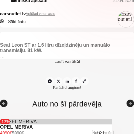
Tehniskā apskate
21.04.2026
carsoutlet.lv
Aplūkot visus auto
Sākt čatu
Seat Leon ST ar 1.6 litru dīzeļdzinēju un manuālo
transmisiju. 81 kW.
-Melns pusādas salons.
Lasīt vairāk
-Apsildāmas priekšējās sēdvietas.
-El. regulējami un apsildāmi spoguļi.
-Pirekšjie parkingsensori.
-Aizmugurējie parkingsensori.
-Gaisa kondicionieris.
Parādi draugiem!
-Klimata kontrole.
-Lietus sensors.
Auto no šī pārdevēja
-Borta dators.
-Bluetooth.
-Kruīza kontrole.
-Hands-free sistēma.
-17%
-Seat multimedia.
OPEL MERIVA
-Miglas lukturi.
62€
4990€
5990€
No
mēn.