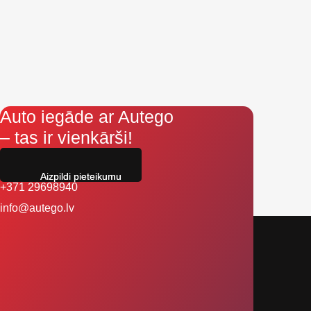
Auto iegāde ar Autego
– tas ir vienkārši!
Aizpildi pieteikumu
+371 29698940
info@autego.lv