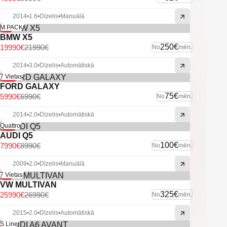
-Vieglmetāla diski ar labām riepām.
-Navigācija.
2014
•
1.6
•
Dīzelis
•
Manuālā
-Sakabes āķis.
-9%
M PACK
-Automātiskās tuvās gaismas.
BMW X5
250€
19990€
21990€
No
mēn.
-U.C. ekstras.
2014
•
3.0
•
Dīzelis
•
Automātiskā
-14%
7 Vietas
FORD GALAXY
75€
5990€
6990€
No
mēn.
2014
•
2.0
•
Dīzelis
•
Automātiskā
-11%
Quattro
AUDI Q5
100€
7990€
8990€
No
mēn.
2009
•
2.0
•
Dīzelis
•
Manuālā
-4%
7 Vietas
VW MULTIVAN
325€
25990€
26990€
No
mēn.
2015
•
2.0
•
Dīzelis
•
Automātiskā
-6%
S Line