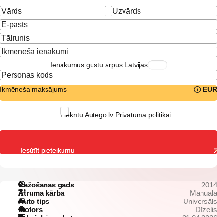
Ienākumus gūstu ārpus Latvijas
Ikmēneša maksājums
EUR
Piekrītu Autego.lv
Privātuma politikai
.
Iesūtīt pieteikumu
Ražošanas gads
2014
Ātruma kārba
Manuālā
Auto tips
Universāls
Motors
Dīzelis