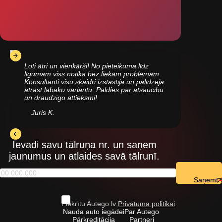
Ļoti ātri un vienkārši! No pieteikuma līdz
līgumam viss notika bez liekām problēmām.
Konsultanti visu skaidri izstāstīja un palīdzēja
atrast labāko variantu. Paldies par atsaucību
un draudzīgo attieksmi!
Juris K.
Ievadi savu tālruņa nr. un saņem
jaunumus un atlaides savā tālrunī.
Saņemt
Piekrītu Autego.lv
Privātuma politikai
.
Nauda auto iegādei
Par Autego
Pārkreditācija
Partneri