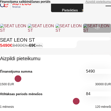
Skip to main content
Finansējuma salīdzināšanas portāls
Aizpildi pieteikumu
Pieteikties
T
+27
SEAT LEON ST
5490€
8490€
69€
No
mēn.
Aizpildi pieteikumu
€
Finansējuma summa
1500 EUR
30000 EUR
mēn.
Atmaksas periods mēnešos
1 mēnesis
120 mēneši