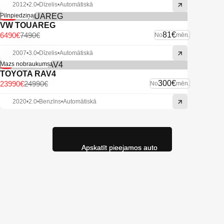
2012
•
2.0
•
Dīzelis
•
Automātiskā
-13%
Pilnpiedziņa
VW TOUAREG
81€
6490€
7490€
No
mēn.
2007
•
3.0
•
Dīzelis
•
Automātiskā
-4%
Mazs nobraukums
TOYOTA RAV4
300€
23990€
24990€
No
mēn.
2020
•
2.0
•
Benzīns
•
Automātiskā
Apskatīt pieejamos auto