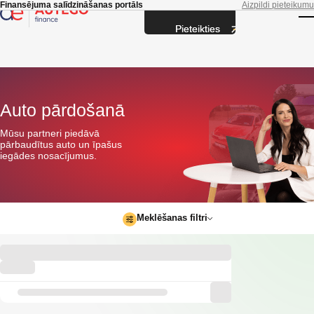
Skip to main content
Finansējuma salīdzināšanas portāls
Aizpildi pieteikumu
Pieteikties
T
Auto pārdošanā
Mūsu partneri piedāvā
pārbaudītus auto un īpašus
iegādes nosacījumus.
Meklēšanas filtri