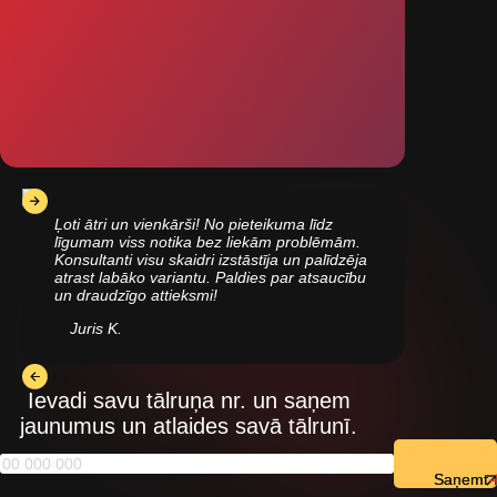
Ļoti ātri un vienkārši! No pieteikuma līdz
līgumam viss notika bez liekām problēmām.
Konsultanti visu skaidri izstāstīja un palīdzēja
atrast labāko variantu. Paldies par atsaucību
un draudzīgo attieksmi!
Juris K.
Ievadi savu tālruņa nr. un saņem
jaunumus un atlaides savā tālrunī.
Saņemt