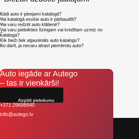
Kādi auto ir pieejami katalogā?
Vai katalogā esošie auto ir pārbaudīti?
Vai varu redzēt auto klātienē?
Vai varu pieteikties līzingam vai kredītam uzreiz no
kataloga?
Cik bieži tiek atjaunināts auto katalogs?
Ko darīt, ja nevaru atrast piemērotu auto?
Auto iegāde ar Autego
– tas ir vienkārši!
Aizpildi pieteikumu
+371 29698940
info@autego.lv