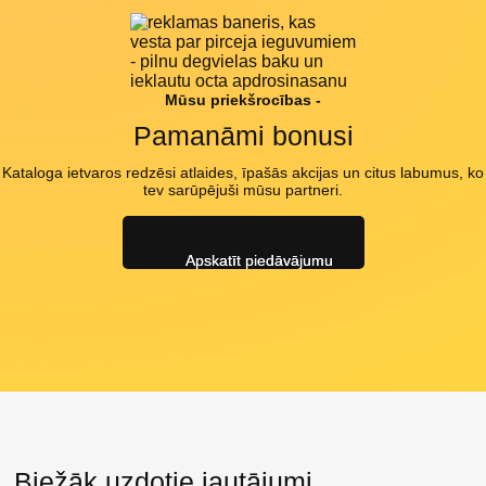
Mūsu priekšrocības -
Pamanāmi bonusi
Kataloga ietvaros redzēsi atlaides, īpašās akcijas un citus labumus, ko
tev sarūpējuši mūsu partneri.
Apskatīt piedāvājumu
Biežāk uzdotie jautājumi