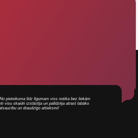
i! No pieteikuma līdz līgumam viss notika bez liekām
 visu skaidri izstāstīja un palīdzēja atrast labāko
 atsaucību un draudzīgo attieksmi!