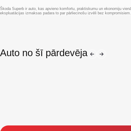
Škoda Superb ir auto, kas apvieno komfortu, praktiskumu un ekonomiju vienā
ekspluatācijas izmaksas padara to par pārliecinošu izvēli bez kompromisiem.
Auto no šī pārdevēja