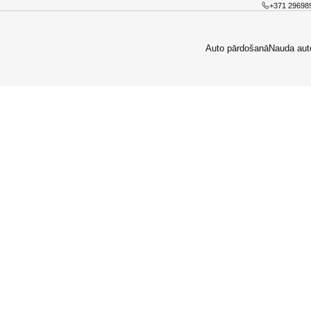
+371 29698
Auto pārdošanā
Nauda aut