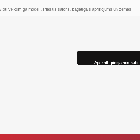
 ļoti veiksmīgā modelī. Plašais salons, bagātīgais aprīkojums un zemās
Apskatīt pieejamos auto