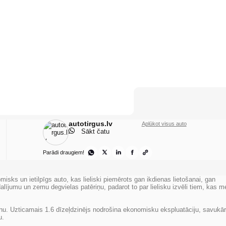
autotirgus.lv
Aplūkot visus auto
Sākt čatu
Parādi draugiem!
ks un ietilpīgs auto, kas lieliski piemērots gan ikdienas lietošanai, gan
lījumu un zemu degvielas patēriņu, padarot to par lielisku izvēli tiem, kas m
nu. Uzticamais 1.6 dīzeļdzinējs nodrošina ekonomisku ekspluatāciju, savukār
u.