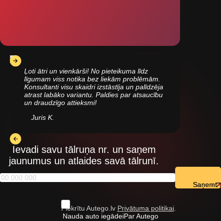
Ļoti ātri un vienkārši! No pieteikuma līdz
līgumam viss notika bez liekām problēmām.
Konsultanti visu skaidri izstāstīja un palīdzēja
atrast labāko variantu. Paldies par atsaucību
un draudzīgo attieksmi!
Juris K.
Ievadi savu tālruņa nr. un saņem
jaunumus un atlaides savā tālrunī.
Saņemt
Piekrītu Autego.lv
Privātuma politikai
.
Nauda auto iegādei
Par Autego