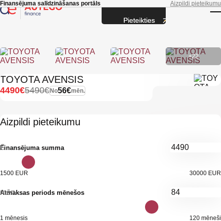
Skip to main content
Finansējuma salīdzināšanas portāls
Aizpildi pieteikumu
Pieteikties
T
+22
TOYOTA AVENSIS
4490€
5490€
56€
No
mēn.
Aizpildi pieteikumu
€
Finansējuma summa
1500 EUR
30000 EUR
mēn.
Atmaksas periods mēnešos
1 mēnesis
120 mēneši