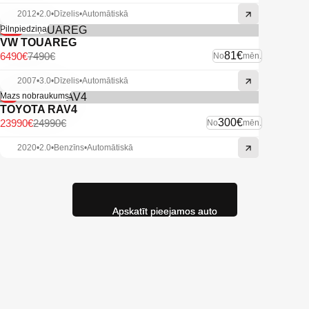
2012
•
2.0
•
Dīzelis
•
Automātiskā
-13%
Pilnpiedziņa
VW TOUAREG
81€
6490€
7490€
No
mēn.
2007
•
3.0
•
Dīzelis
•
Automātiskā
-4%
Mazs nobraukums
TOYOTA RAV4
300€
23990€
24990€
No
mēn.
2020
•
2.0
•
Benzīns
•
Automātiskā
Apskatīt pieejamos auto