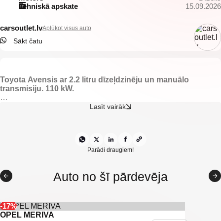
Tehniskā apskate
15.09.2026
carsoutlet.lv
Aplūkot visus auto
Sākt čatu
Toyota Avensis ar 2.2 litru dīzeļdzinēju un manuālo
transmisiju. 110 kW.
-Auduma salons.
Lasīt vairāk
-El. regulējami spoguļi.
-Gaisa kondicionieris.
-Klimata kontrole.
-Lietus sensors.
-Borta dators.
Parādi draugiem!
-Kruīza kontrole.
-Toyota multimedia.
Auto no šī pārdevēja
-Miglas lukturi.
-Vieglmetāla diski.
-Navigācija.
-Automātiskās tuvās gaismas.
-17%
OPEL MERIVA