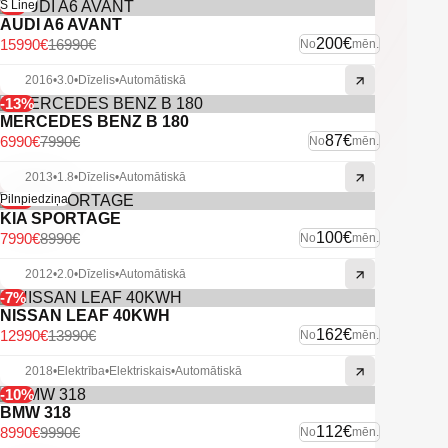
-6%
S Line
AUDI A6 AVANT
200€
15990€
16990€
No
mēn.
2016
•
3.0
•
Dīzelis
•
Automātiskā
-13%
MERCEDES BENZ B 180
87€
6990€
7990€
No
mēn.
2013
•
1.8
•
Dīzelis
•
Automātiskā
-11%
Pilnpiedziņa
KIA SPORTAGE
100€
7990€
8990€
No
mēn.
2012
•
2.0
•
Dīzelis
•
Automātiskā
-7%
NISSAN LEAF 40KWH
162€
12990€
13990€
No
mēn.
2018
•
Elektrība
•
Elektriskais
•
Automātiskā
-10%
BMW 318
112€
8990€
9990€
No
mēn.