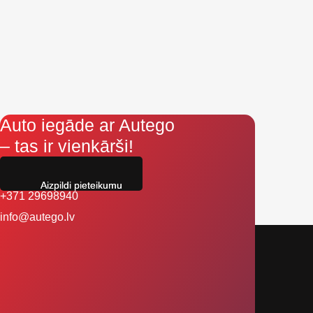
Auto iegāde ar Autego
– tas ir vienkārši!
Aizpildi pieteikumu
+371 29698940
info@autego.lv