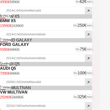
-U.C. ekstras.
62€
4990€
5990€
No
mēn.
2014
•
1.6
•
Dīzelis
•
Manuālā
-9%
M PACK
BMW X5
250€
19990€
21990€
No
mēn.
2014
•
3.0
•
Dīzelis
•
Automātiskā
-14%
7 Vietas
FORD GALAXY
75€
5990€
6990€
No
mēn.
2014
•
2.0
•
Dīzelis
•
Automātiskā
-11%
Quattro
AUDI Q5
100€
7990€
8990€
No
mēn.
2009
•
2.0
•
Dīzelis
•
Manuālā
-4%
7 Vietas
VW MULTIVAN
325€
25990€
26990€
No
mēn.
2015
•
2.0
•
Dīzelis
•
Automātiskā