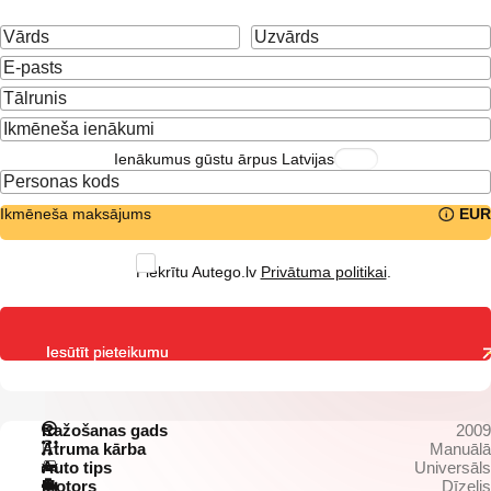
Ienākumus gūstu ārpus Latvijas
Ikmēneša maksājums
EUR
Piekrītu Autego.lv
Privātuma politikai
.
Iesūtīt pieteikumu
Ražošanas gads
2009
Ātruma kārba
Manuālā
Auto tips
Universāls
Motors
Dīzelis