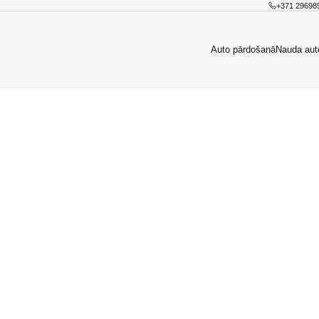
+371 29698
Auto pārdošanā
Nauda aut