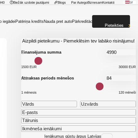
940
Biežāk uzdotie jautājumi
Blogs
Par Autego
Biznesam
Kontakti
LV
o iegādei
Patēriņa kredīts
Nauda pret auto
Pārkreditācija
Pieteikties
Aizpildi pieteikumu - Piemeklēsim tev labāko risinājumu!
€
Finansējuma summa
1500 EUR
30000 EUR
mēn.
Atmaksas periods mēnešos
1 mēnesis
120 mēneši
Ienākumus gūstu ārpus Latvijas