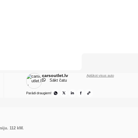
carsoutlet.lv
Aplūkot visus auto
Sākt čatu
Parādi draugiem!
siju. 112 kW.