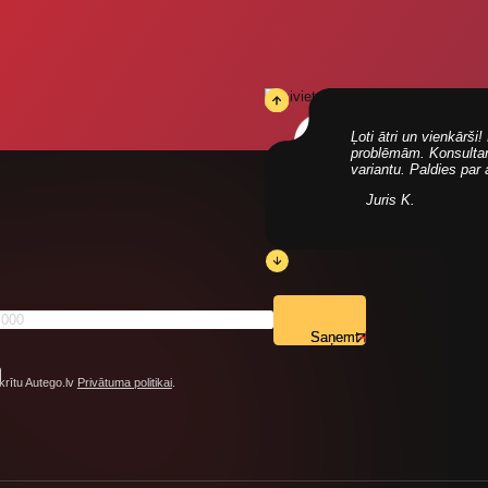
Ļoti ātri un vienkārš
problēmām. Konsultanti
variantu. Paldies par
Juris K.
Saņemt
krītu Autego.lv
Privātuma politikai
.