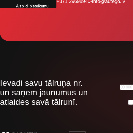
+371 29698940
•
info@autego.lv
Aizpildi pieteikumu
Ievadi savu tālruņa nr.
un saņem jaunumus un
atlaides savā tālrunī.
Pie