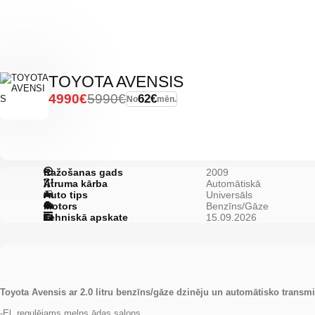
TOYOTA AVENSIS
4990€
5990€
62€
No
mēn.
Ražošanas gads
2009
Ātruma kārba
Automātiskā
Auto tips
Universāls
Motors
Benzīns/Gāze
Tehniskā apskate
15.09.2026
Toyota Avensis ar 2.0 litru benzīns/gāze dzinēju un automātisko transmi
-El. regulējams melns ādas salons.