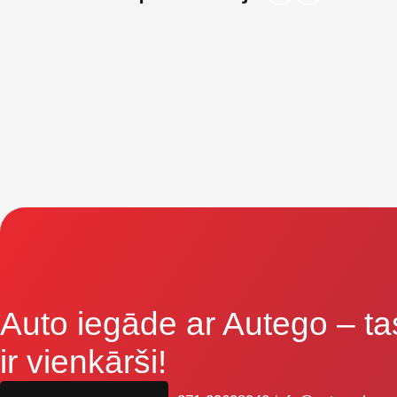
Auto iegāde ar Autego
– ta
ir vienkārši!