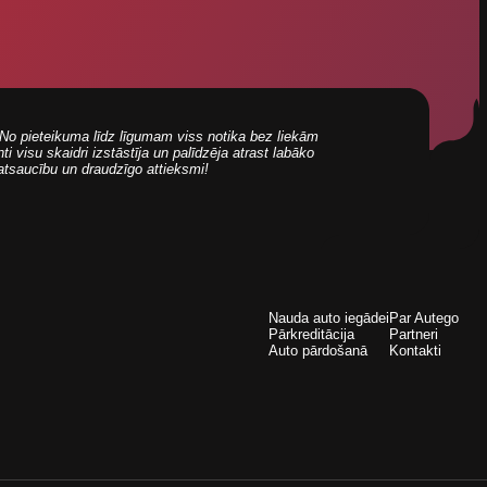
i! No pieteikuma līdz līgumam viss notika bez liekām
 visu skaidri izstāstīja un palīdzēja atrast labāko
 atsaucību un draudzīgo attieksmi!
Nauda auto iegādei
Par Autego
Pārkreditācija
Partneri
Auto pārdošanā
Kontakti