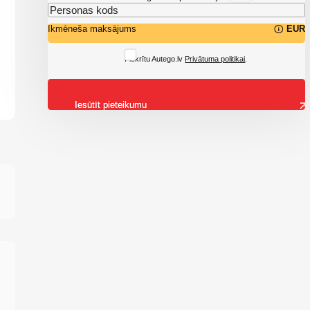
Ikmēneša maksājums
EUR
Piekrītu Autego.lv
Privātuma politikai
.
Iesūtīt pieteikumu