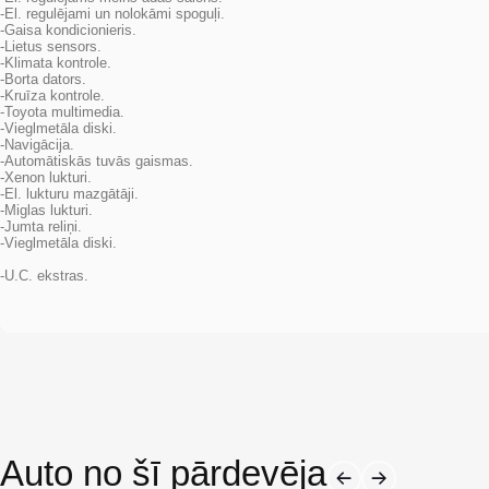
-El. regulējami un nolokāmi spoguļi.
-Gaisa kondicionieris.
-Lietus sensors.
-Klimata kontrole.
-Borta dators.
-Kruīza kontrole.
-Toyota multimedia.
-Vieglmetāla diski.
-Navigācija.
-Automātiskās tuvās gaismas.
-Xenon lukturi.
-El. lukturu mazgātāji.
-Miglas lukturi.
-Jumta reliņi.
-Vieglmetāla diski.
-U.C. ekstras.
Auto no šī pārdevēja