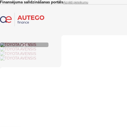
Skip to main content
Finansējuma salīdzināšanas portāls
Aizpildi pieteikumu
+24