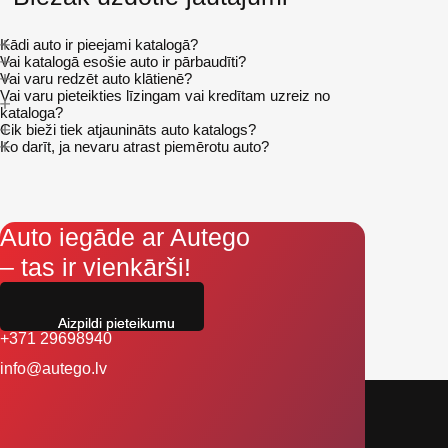
Kādi auto ir pieejami katalogā?
Vai katalogā esošie auto ir pārbaudīti?
Vai varu redzēt auto klātienē?
Vai varu pieteikties līzingam vai kredītam uzreiz no
kataloga?
Cik bieži tiek atjaunināts auto katalogs?
Ko darīt, ja nevaru atrast piemērotu auto?
Auto iegāde ar Autego
– tas ir vienkārši!
Aizpildi pieteikumu
+371 29698940
info@autego.lv