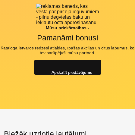
Mūsu priekšrocības -
Pamanāmi bonusi
Kataloga ietvaros redzēsi atlaides, īpašās akcijas un citus labumus, ko
tev sarūpējuši mūsu partneri.
Apskatīt piedāvājumu
Biežāk uzdotie jautājumi