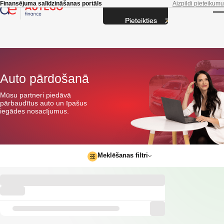
Skip to main content
Finansējuma salīdzināšanas portāls
Aizpildi pieteikumu
Pieteikties
T
Auto pārdošanā
Mūsu partneri piedāvā
pārbaudītus auto un īpašus
iegādes nosacījumus.
Meklēšanas filtri