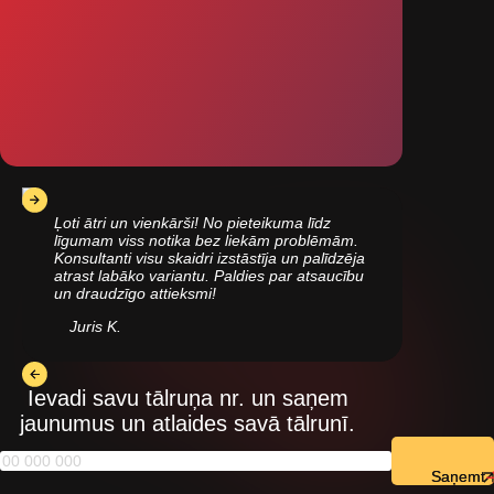
Ļoti ātri un vienkārši! No pieteikuma līdz
līgumam viss notika bez liekām problēmām.
Konsultanti visu skaidri izstāstīja un palīdzēja
atrast labāko variantu. Paldies par atsaucību
un draudzīgo attieksmi!
Juris K.
Ievadi savu tālruņa nr. un saņem
jaunumus un atlaides savā tālrunī.
Saņemt