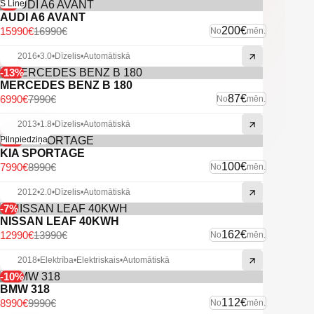
-6%
S Line
AUDI A6 AVANT
200€
15990€
16990€
No
mēn.
2016
•
3.0
•
Dīzelis
•
Automātiskā
-13%
MERCEDES BENZ B 180
87€
6990€
7990€
No
mēn.
2013
•
1.8
•
Dīzelis
•
Automātiskā
-11%
Pilnpiedziņa
KIA SPORTAGE
100€
7990€
8990€
No
mēn.
2012
•
2.0
•
Dīzelis
•
Automātiskā
-7%
NISSAN LEAF 40KWH
162€
12990€
13990€
No
mēn.
2018
•
Elektrība
•
Elektriskais
•
Automātiskā
-10%
BMW 318
112€
8990€
9990€
No
mēn.