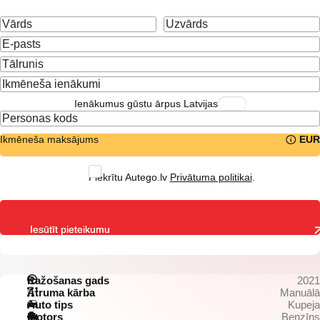
Ienākumus gūstu ārpus Latvijas
Ikmēneša maksājums
EUR
Piekrītu Autego.lv
Privātuma politikai
.
Iesūtīt pieteikumu
Ražošanas gads
2021
Ātruma kārba
Manuālā
Auto tips
Kupeja
Motors
Benzīns