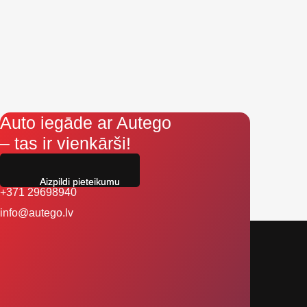
Auto iegāde ar Autego
– tas ir vienkārši!
Aizpildi pieteikumu
+371 29698940
info@autego.lv