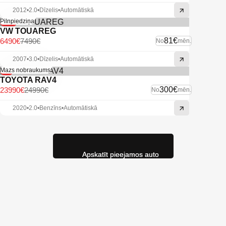
2012
•
2.0
•
Dīzelis
•
Automātiskā
-13%
Pilnpiedziņa
VW TOUAREG
81€
6490€
7490€
No
mēn.
2007
•
3.0
•
Dīzelis
•
Automātiskā
-4%
Mazs nobraukums
TOYOTA RAV4
300€
23990€
24990€
No
mēn.
2020
•
2.0
•
Benzīns
•
Automātiskā
Apskatīt pieejamos auto