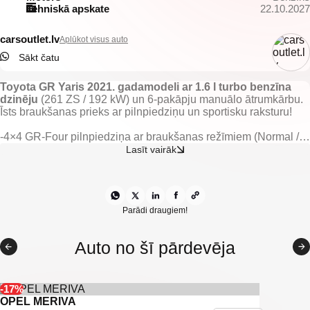
Tehniskā apskate
22.10.2027
carsoutlet.lv
Aplūkot visus auto
Sākt čatu
Toyota GR Yaris 2021. gadamodeli ar 1.6 l turbo benzīna
dzinēju
(261 ZS / 192 kW) un 6-pakāpju manuālo ātrumkārbu.
Īsts braukšanas prieks ar pilnpiedziņu un sportisku raksturu!
-4×4 GR-Four pilnpiedziņa ar braukšanas režīmiem (Normal /
Sport / Track)
Lasīt vairāk
-6-pakāpju manuālā ātrumkārba
-Sporta sēdekļi
-Multifunkcionāla sporta stūre
-Vieglmetāla diski ar labām sporta riepām
-LED priekšējie lukturi
Parādi draugiem!
-Automātiskā klimata kontrole
-Toyota multimediju sistēma ar ekrānu
Auto no šī pārdevēja
-Adaptīvā kruīza kontrole
-Atpakaļskata kamera
-Aizmugurējie parkošanās sensori
-Tonēti aizmugurējie stikli
-17%
-IsoFix stiprinājumi
OPEL MERIVA