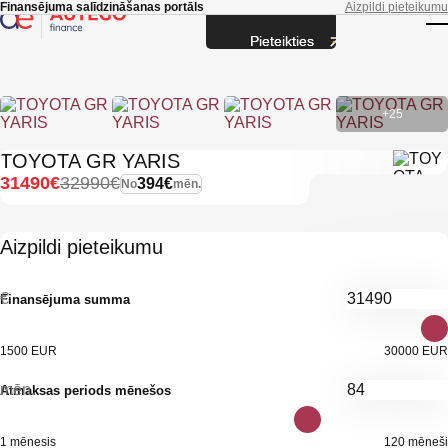
Skip to main content
Finansējuma salīdzināšanas portāls
Aizpildi pieteikumu
Pieteikties
T
+25
TOYOTA GR YARIS
31490€
32990€
394€
No
mēn.
Aizpildi pieteikumu
€
Finansējuma summa
1500 EUR
30000 EUR
mēn.
Atmaksas periods mēnešos
1 mēnesis
120 mēneši