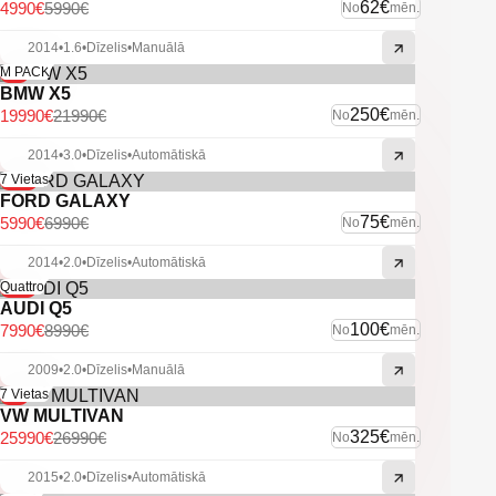
-Lietus sensors
62€
4990€
5990€
No
mēn.
-Elektriski vadāmi logi un apsildāmi spoguļi
-Apsildāmas priekšējas sēdvietas.
2014
•
1.6
•
Dīzelis
•
Manuālā
-9%
M PACK
U.C ekstras.
BMW X5
250€
19990€
21990€
No
mēn.
2014
•
3.0
•
Dīzelis
•
Automātiskā
-14%
7 Vietas
FORD GALAXY
75€
5990€
6990€
No
mēn.
2014
•
2.0
•
Dīzelis
•
Automātiskā
-11%
Quattro
AUDI Q5
100€
7990€
8990€
No
mēn.
2009
•
2.0
•
Dīzelis
•
Manuālā
-4%
7 Vietas
VW MULTIVAN
325€
25990€
26990€
No
mēn.
2015
•
2.0
•
Dīzelis
•
Automātiskā