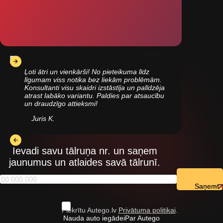
Ļoti ātri un vienkārši! No pieteikuma līdz
līgumam viss notika bez liekām problēmām.
Konsultanti visu skaidri izstāstīja un palīdzēja
atrast labāko variantu. Paldies par atsaucību
un draudzīgo attieksmi!
Juris K.
Ievadi savu tālruņa nr. un saņem
jaunumus un atlaides savā tālrunī.
Saņemt
Piekrītu Autego.lv
Privātuma politikai
.
Nauda auto iegādei
Par Autego