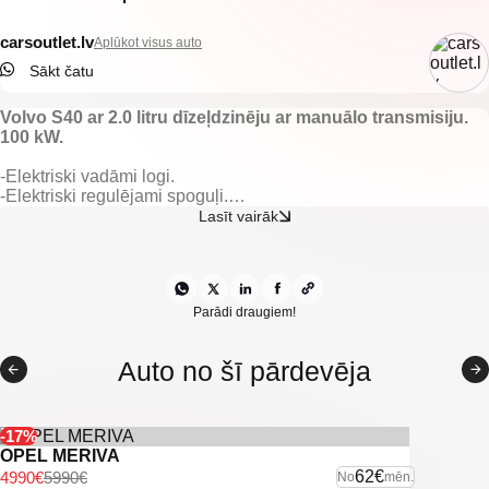
carsoutlet.lv
Aplūkot visus auto
Sākt čatu
Volvo S40 ar 2.0 litru dīzeļdzinēju ar manuālo transmisiju.
100 kW.
-Elektriski vadāmi logi.
-Elektriski regulējami spoguļi.
-Gaisa kondicionieris.
Lasīt vairāk
-Klimatkontrole.
-Multifunkcionāla stūre.
-Vieglmetāla diski ar labām riepām.
-Kruīza kontrole
-Lietus sensors.
Parādi draugiem!
-Miglas lukturi.
-IsoFix sēdeklīšu stiprinājumi.
Auto no šī pārdevēja
-U.C Ekstras
-17%
OPEL MERIVA
62€
4990€
5990€
No
mēn.