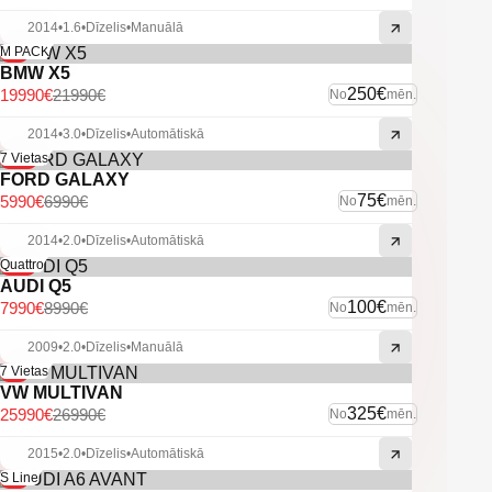
2014
•
1.6
•
Dīzelis
•
Manuālā
-9%
M PACK
BMW X5
250€
19990€
21990€
No
mēn.
2014
•
3.0
•
Dīzelis
•
Automātiskā
-14%
7 Vietas
FORD GALAXY
75€
5990€
6990€
No
mēn.
2014
•
2.0
•
Dīzelis
•
Automātiskā
-11%
Quattro
AUDI Q5
100€
7990€
8990€
No
mēn.
2009
•
2.0
•
Dīzelis
•
Manuālā
-4%
7 Vietas
VW MULTIVAN
325€
25990€
26990€
No
mēn.
2015
•
2.0
•
Dīzelis
•
Automātiskā
-6%
S Line