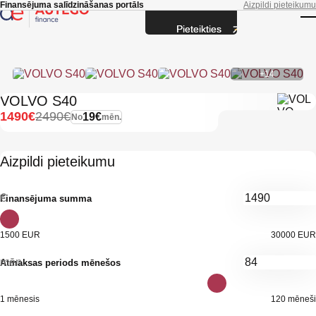
Skip to main content
Finansējuma salīdzināšanas portāls
Aizpildi pieteikumu
Pieteikties
T
+14
VOLVO S40
1490€
2490€
19€
No
mēn.
Aizpildi pieteikumu
€
Finansējuma summa
1500 EUR
30000 EUR
mēn.
Atmaksas periods mēnešos
1 mēnesis
120 mēneši