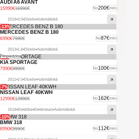
AUDI A6 AVANT
200€
15990€
16990€
No
mēn.
2016
•
3.0
•
Dīzelis
•
Automātiskā
-13%
MERCEDES BENZ B 180
87€
6990€
7990€
No
mēn.
2013
•
1.8
•
Dīzelis
•
Automātiskā
-11%
Pilnpiedziņa
KIA SPORTAGE
100€
7990€
8990€
No
mēn.
2012
•
2.0
•
Dīzelis
•
Automātiskā
-7%
NISSAN LEAF 40KWH
162€
12990€
13990€
No
mēn.
2018
•
Elektrība
•
Elektriskais
•
Automātiskā
-10%
BMW 318
112€
8990€
9990€
No
mēn.