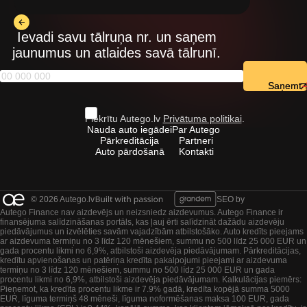
Ievadi savu tālruņa nr. un saņem
jaunumus un atlaides savā tālrunī.
Saņemt
Piekrītu Autego.lv
Privātuma politikai
.
Nauda auto iegādei
Par Autego
Pārkreditācija
Partneri
Auto pārdošanā
Kontakti
© 2026 Autego.lv
SEO by
Autego Finance nav aizdevējs un neizsniedz aizdevumus. Autego Finance ir
finansējuma salīdzināšanas portāls, kas ļauj ērti salīdzināt dažādu aizdevēju
piedāvājumus un izvēlēties savām vajadzībām atbilstošāko. Auto kredīts pieejams
ar aizdevuma termiņu no 3 līdz 120 mēnešiem, summu no 500 līdz 25 000 EUR un
gada procentu likmi no 6,9%, atbilstoši aizdevēja piedāvājumam. Pārkreditācijas,
kredītu apvienošanas un patēriņa kredīta pakalpojumi pieejami ar aizdevuma
termiņu no 3 līdz 120 mēnešiem, summu no 500 līdz 25 000 EUR un gada
procentu likmi no 6,9%, atbilstoši aizdevēja piedāvājumam. Kalkulācijas piemērs:
Pieņemot, ka kredīta procentu likme ir 7.9% gadā, kredīta kopējā summa 5000
EUR, līguma termiņš 48 mēneši, līguma noformēšanas maksa 100 EUR, gada