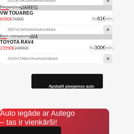
2012
•
2.0
•
Dīzelis
•
Automātiskā
-13%
Pilnpiedziņa
VW TOUAREG
81€
6490€
7490€
No
mēn.
2007
•
3.0
•
Dīzelis
•
Automātiskā
-4%
Mazs nobraukums
TOYOTA RAV4
300€
23990€
24990€
No
mēn.
2020
•
2.0
•
Benzīns
•
Automātiskā
Apskatīt pieejamos auto
Auto iegāde ar Autego
– tas ir vienkārši!
Aizpildi pieteikumu