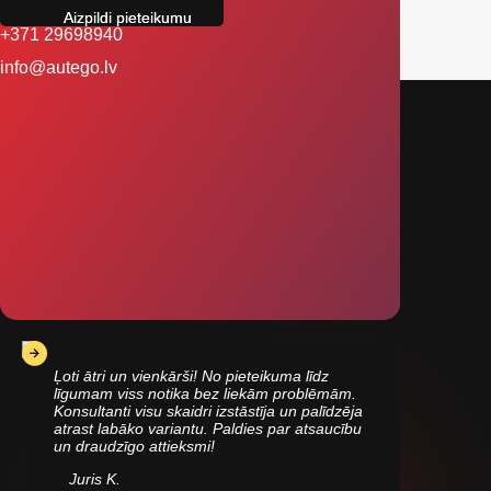
+371 29698940
info@autego.lv
Ļoti ātri un vienkārši! No pieteikuma līdz
līgumam viss notika bez liekām problēmām.
Konsultanti visu skaidri izstāstīja un palīdzēja
atrast labāko variantu. Paldies par atsaucību
un draudzīgo attieksmi!
Juris K.