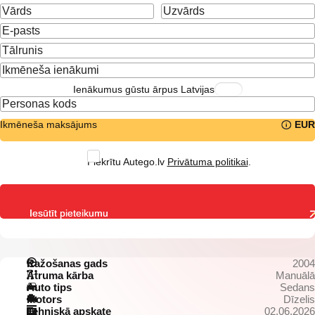
Ienākumus gūstu ārpus Latvijas
Ikmēneša maksājums
EUR
Piekrītu Autego.lv
Privātuma politikai
.
Iesūtīt pieteikumu
Ražošanas gads
2004
Ātruma kārba
Manuālā
Auto tips
Sedans
Motors
Dīzelis
Tehniskā apskate
02.06.2026