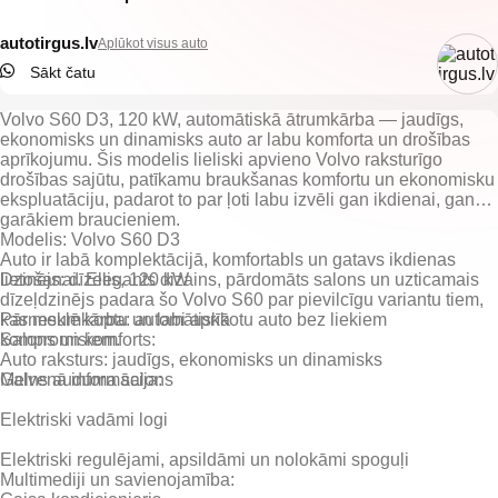
autotirgus.lv
Aplūkot visus auto
Sākt čatu
Volvo S60 D3, 120 kW, automātiskā ātrumkārba — jaudīgs,
ekonomisks un dinamisks auto ar labu komforta un drošības
aprīkojumu. Šis modelis lieliski apvieno Volvo raksturīgo
drošības sajūtu, patīkamu braukšanas komfortu un ekonomisku
ekspluatāciju, padarot to par ļoti labu izvēli gan ikdienai, gan
garākiem braucieniem.
Modelis: Volvo S60 D3
Auto ir labā komplektācijā, komfortabls un gatavs ikdienas
lietošanai. Elegants dizains, pārdomāts salons un uzticamais
Dzinējs: dīzelis, 120 kW
dīzeļdzinējs padara šo Volvo S60 par pievilcīgu variantu tiem,
kas meklē koptu un labi aprīkotu auto bez liekiem
Pārnesumkārba: automātiskā
kompromisiem.
Auto raksturs: jaudīgs, ekonomisks un dinamisks
Melns auduma salons
Elektriski vadāmi logi
Elektriski regulējami, apsildāmi un nolokāmi spoguļi