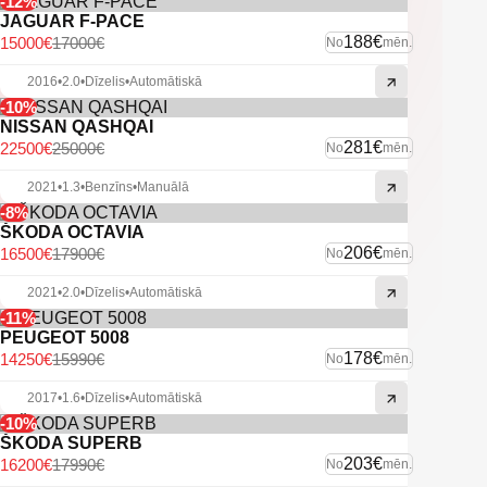
-12%
JAGUAR F-PACE
188€
15000€
17000€
No
mēn.
2016
•
2.0
•
Dīzelis
•
Automātiskā
-10%
NISSAN QASHQAI
281€
22500€
25000€
No
mēn.
2021
•
1.3
•
Benzīns
•
Manuālā
-8%
ŠKODA OCTAVIA
206€
16500€
17900€
No
mēn.
2021
•
2.0
•
Dīzelis
•
Automātiskā
-11%
PEUGEOT 5008
178€
14250€
15990€
No
mēn.
2017
•
1.6
•
Dīzelis
•
Automātiskā
-10%
ŠKODA SUPERB
203€
16200€
17990€
No
mēn.