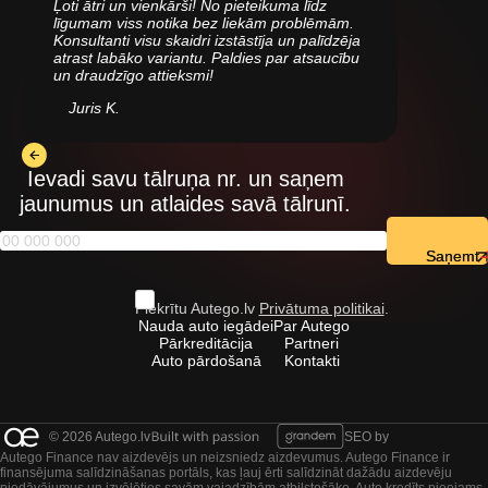
Ļoti ātri un vienkārši! No pieteikuma līdz
līgumam viss notika bez liekām problēmām.
Konsultanti visu skaidri izstāstīja un palīdzēja
atrast labāko variantu. Paldies par atsaucību
un draudzīgo attieksmi!
Juris K.
Ievadi savu tālruņa nr. un saņem
jaunumus un atlaides savā tālrunī.
Saņemt
Piekrītu Autego.lv
Privātuma politikai
.
Nauda auto iegādei
Par Autego
Pārkreditācija
Partneri
Auto pārdošanā
Kontakti
© 2026 Autego.lv
SEO by
Autego Finance nav aizdevējs un neizsniedz aizdevumus. Autego Finance ir
finansējuma salīdzināšanas portāls, kas ļauj ērti salīdzināt dažādu aizdevēju