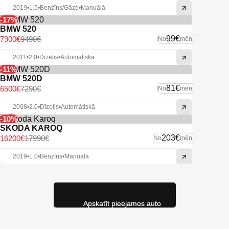
2019
•
1.5
•
Benzīns/Gāze
•
Manuālā
-17%
BMW 520
99€
7900€
9490€
No
mēn.
2011
•
2.0
•
Dīzelis
•
Automātiskā
-11%
BMW 520D
81€
6500€
7290€
No
mēn.
2008
•
2.0
•
Dīzelis
•
Automātiskā
-10%
ŠKODA KAROQ
203€
16200€
17990€
No
mēn.
2019
•
1.0
•
Benzīns
•
Manuālā
Apskatīt pieejamos auto