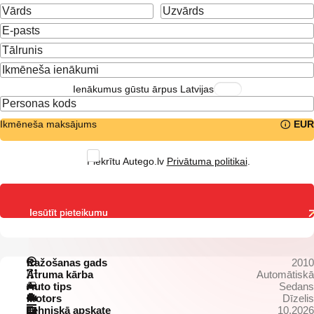
Ienākumus gūstu ārpus Latvijas
Ikmēneša maksājums
EUR
Piekrītu Autego.lv
Privātuma politikai
.
Iesūtīt pieteikumu
Ražošanas gads
2010
Ātruma kārba
Automātiskā
Auto tips
Sedans
Motors
Dīzelis
Tehniskā apskate
10.2026