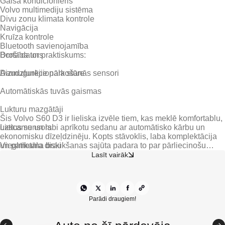
Gaisa kondicionieris
Volvo multimediju sistēma
Divu zonu klimata kontrole
Navigācija
Kruīza kontrole
Bluetooth savienojamība
Borta dators
Daudzfunkcionāla stūre
Aizmugurējie parkošanās sensori
Automātiskās tuvās gaismas
Lukturu mazgātāji
Šis Volvo S60 D3 ir lieliska izvēle tiem, kas meklē komfortablu,
Lietus sensors
uzticamu un labi aprīkotu sedanu ar automātisko kārbu un
ekonomisku dīzeļdzinēju. Kopts stāvoklis, laba komplektācija
Vieglmetāla diski
un patīkama braukšanas sajūta padara to par pārliecinošu
variantu ikdienas lietošanai.
Lasīt vairāk
Citas ekstras
Parādi draugiem!