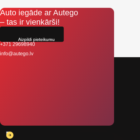
Auto iegāde ar Autego
– tas ir vienkārši!
Aizpildi pieteikumu
+371 29698940
info@autego.lv