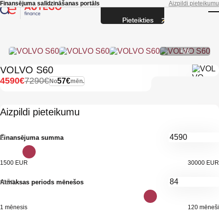
Skip to main content
Finansējuma salīdzināšanas portāls
Aizpildi pieteikumu
Pieteikties
T
+26
VOLVO S60
4590€
7290€
57€
No
mēn.
Aizpildi pieteikumu
€
Finansējuma summa
1500 EUR
30000 EUR
mēn.
Atmaksas periods mēnešos
1 mēnesis
120 mēneši