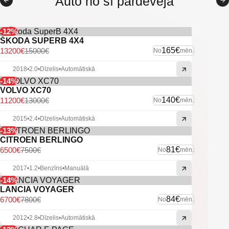
Auto no šī pārdevēja
-12%
ŠKODA SUPERB 4X4
165€
13200€
15000€
No
mēn.
2018
•
2.0
•
Dīzelis
•
Automātiskā
-14%
VOLVO XC70
140€
11200€
13000€
No
mēn.
2015
•
2.4
•
Dīzelis
•
Automātiskā
-13%
CITROEN BERLINGO
81€
6500€
7500€
No
mēn.
2017
•
1.2
•
Benzīns
•
Manuālā
-14%
LANCIA VOYAGER
84€
6700€
7800€
No
mēn.
2012
•
2.8
•
Dīzelis
•
Automātiskā