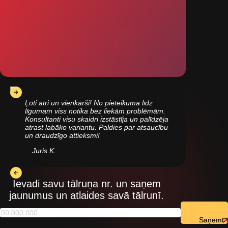
Ļoti ātri un vienkārši! No pieteikuma līdz
līgumam viss notika bez liekām problēmām.
Konsultanti visu skaidri izstāstīja un palīdzēja
atrast labāko variantu. Paldies par atsaucību
un draudzīgo attieksmi!
Juris K.
Ievadi savu tālruņa nr. un saņem
jaunumus un atlaides savā tālrunī.
Saņemt