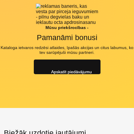
Mūsu priekšrocības -
Pamanāmi bonusi
Kataloga ietvaros redzēsi atlaides, īpašās akcijas un citus labumus, ko
tev sarūpējuši mūsu partneri.
Apskatīt piedāvājumu
Biežāk uzdotie jautājumi