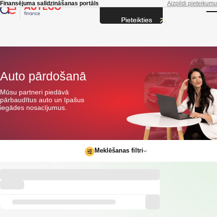
Skip to main content
Finansējuma salīdzināšanas portāls
Aizpildi pieteikumu
Pieteikties
T
Auto pārdošanā
Mūsu partneri piedāvā
pārbaudītus auto un īpašus
iegādes nosacījumus.
Meklēšanas filtri