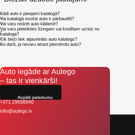
Kādi auto ir pieejami katalogā?
Vai katalogā esošie auto ir pārbaudīti?
Vai varu redzēt auto klātienē?
Vai varu pieteikties līzingam vai kredītam uzreiz no
kataloga?
Cik bieži tiek atjaunināts auto katalogs?
Ko darīt, ja nevaru atrast piemērotu auto?
Auto iegāde ar Autego
– tas ir vienkārši!
Aizpildi pieteikumu
+371 29698940
info@autego.lv