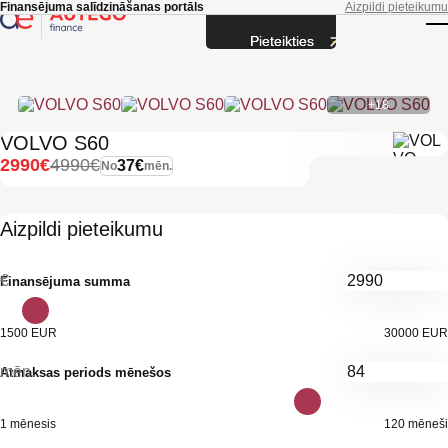
Skip to main content
Finansējuma salīdzināšanas portāls
Aizpildi pieteikumu
Pieteikties
T
+18
VOLVO S60
2990€
4990€
37€
No
mēn.
Aizpildi pieteikumu
€
Finansējuma summa
1500 EUR
30000 EUR
mēn.
Atmaksas periods mēnešos
1 mēnesis
120 mēneši