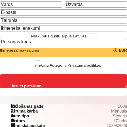
Ienākumus gūstu ārpus Latvijas
Ikmēneša maksājums
EUR
Piekrītu Autego.lv
Privātuma politikai
.
Iesūtīt pieteikumu
Ražošanas gads
2008
Ātruma kārba
Manuālā
Auto tips
Sedans
Motors
Dīzelis
Tehniskā apskate
10.09.2026