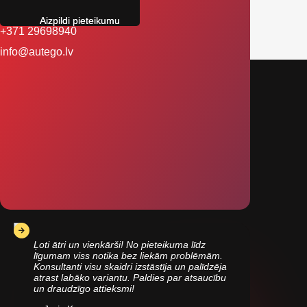
Aizpildi pieteikumu
+371 29698940
info@autego.lv
Ļoti ātri un vienkārši! No pieteikuma līdz
līgumam viss notika bez liekām problēmām.
Konsultanti visu skaidri izstāstīja un palīdzēja
atrast labāko variantu. Paldies par atsaucību
un draudzīgo attieksmi!