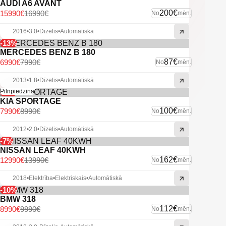
AUDI A6 AVANT
200€
15990€
16990€
No
mēn.
2016
•
3.0
•
Dīzelis
•
Automātiskā
-13%
MERCEDES BENZ B 180
87€
6990€
7990€
No
mēn.
2013
•
1.8
•
Dīzelis
•
Automātiskā
-11%
Pilnpiedziņa
KIA SPORTAGE
100€
7990€
8990€
No
mēn.
2012
•
2.0
•
Dīzelis
•
Automātiskā
-7%
NISSAN LEAF 40KWH
162€
12990€
13990€
No
mēn.
2018
•
Elektrība
•
Elektriskais
•
Automātiskā
-10%
BMW 318
112€
8990€
9990€
No
mēn.