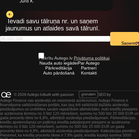
Juris K.
Ievadi savu tālruņa nr. un saņem
jaunumus un atlaides savā tālrunī.
Saņemt
Piekrītu Autego.lv
Privātuma politikai
.
Nauda auto iegādei
Par Autego
Pārkreditācija
Partneri
Auto pārdošanā
Kontakti
© 2026 Autego.lv
SEO by
Autego Finance nav aizdevējs un neizsniedz aizdevumus. Autego Finance ir
finansējuma salīdzināšanas portāls, kas ļauj ērti salīdzināt dažādu aizdevēju
piedāvājumus un izvēlēties savām vajadzībām atbilstošāko. Auto kredīts pieejams
ar aizdevuma termiņu no 3 līdz 120 mēnešiem, summu no 500 līdz 25 000 EUR un
gada procentu likmi no 6,9%, atbilstoši aizdevēja piedāvājumam. Pārkreditācijas,
kredītu apvienošanas un patēriņa kredīta pakalpojumi pieejami ar aizdevuma
termiņu no 3 līdz 120 mēnešiem, summu no 500 līdz 25 000 EUR un gada
procentu likmi no 6,9%, atbilstoši aizdevēja piedāvājumam. Kalkulācijas piemērs:
Pieņemot, ka kredīta procentu likme ir 7.9% gadā, kredīta kopējā summa 5000