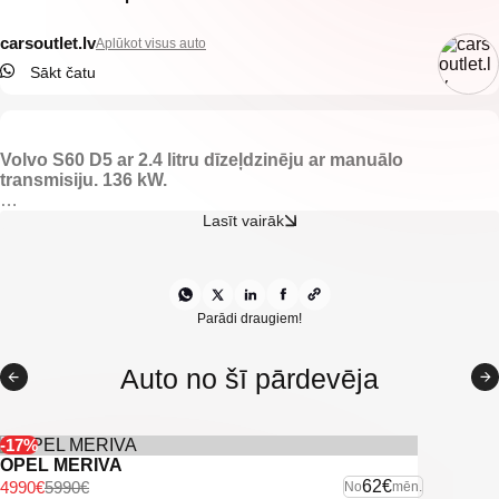
carsoutlet.lv
Aplūkot visus auto
Sākt čatu
Volvo S60 D5 ar 2.4 litru dīzeļdzinēju ar manuālo
transmisiju. 136 kW.
-Gaišs ādas salons.
Lasīt vairāk
-Sakabes āķis.
-Apsildāmas sēdvietas priekšā.
-Elektriski vadāmi logi.
-Elektriski regulējami spoguļi.
-Aizmugurējie parkingsensori.
Parādi draugiem!
-Gaisa kondicionieris.
-Klimatkontrole.
Auto no šī pārdevēja
-Multifunkcionāla stūre.
-Vieglmetāla diski ar labām riepām.
-Kruīza kontrole
-Lietus sensors.
-17%
-Miglas lukturi.
OPEL MERIVA
-IsoFix sēdeklīšu stiprinājumi.
62€
4990€
5990€
No
mēn.