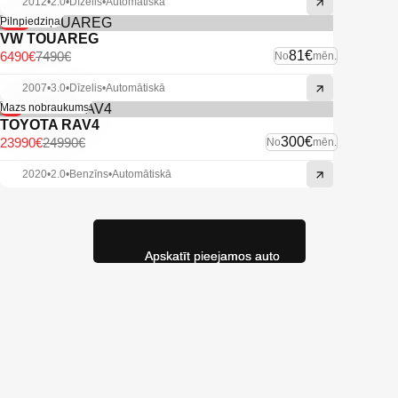
2012
•
2.0
•
Dīzelis
•
Automātiskā
-13%
Pilnpiedziņa
VW TOUAREG
81€
6490€
7490€
No
mēn.
2007
•
3.0
•
Dīzelis
•
Automātiskā
-4%
Mazs nobraukums
TOYOTA RAV4
300€
23990€
24990€
No
mēn.
2020
•
2.0
•
Benzīns
•
Automātiskā
Apskatīt pieejamos auto