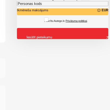
Ikmēneša maksājums
EUR
Piekrītu Autego.lv
Privātuma politikai
.
Iesūtīt pieteikumu