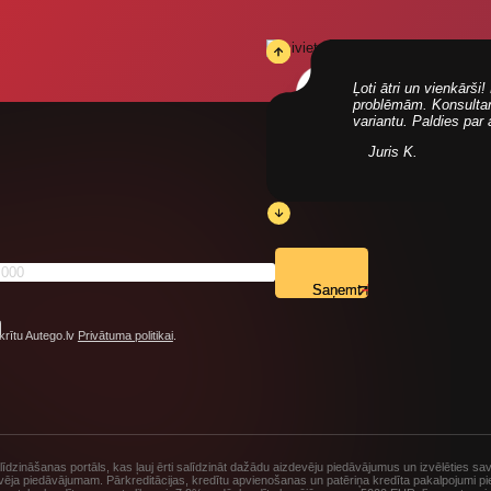
Ļoti ātri un vienkārš
problēmām. Konsultanti
variantu. Paldies par
Juris K.
Saņemt
krītu Autego.lv
Privātuma politikai
.
dzināšanas portāls, kas ļauj ērti salīdzināt dažādu aizdevēju piedāvājumus un izvēlēties sa
vēja piedāvājumam. Pārkreditācijas, kredītu apvienošanas un patēriņa kredīta pakalpojumi 