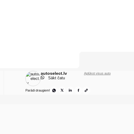
autoselect.lv
Aplūkot visus auto
Sākt čatu
Parādi draugiem!