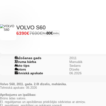
VOLVO S60
6390€
7690€
80€
No
mēn.
Ražošanas gads
2011
Ātruma kārba
Manuālā
Auto tips
Sedans
Motors
Dīzelis
Tehniskā apskate
06.2026
Volvo S60, 2011. gada. 2.0l dīzelis, mehānika.
Tehniskā apskate: 06.2026
Aprīkojums un īpašības:
Brūns ādas salons.
El. regulējamas un apsildāmas priekšējās sēdvietas ar atmiņu.
El. regulējami, apsildāmi un nolokami spoguļi.