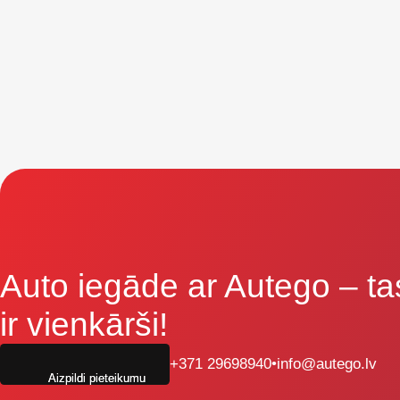
Auto iegāde ar Autego
– ta
ir vienkārši!
+371 29698940
•
info@autego.lv
Aizpildi pieteikumu