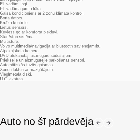
El. vadāmi logi.
El. vadāma jumta lūka.
Gaisa kondicionieris ar 2 zonu klimata kontroli.
Borta dators.
Kruīza kontrole.
Lietus sensors.
Keyless go ar komforta piekļuvi.
Start/stop sistēma.
Multistūre.
Volvo multimedia/navigācija ar bluetooth savienojamību.
Atpakaļskata kamera.
DVD atskaņotāji aizmugurē sēdošajiem.
Priekšējie un aizmugurējie parkošanās sensori.
Automātiskās tuvās gaismas.
Xenon lukturi ar mazgātājiem.
Vieglmetāla diski.
U.C. ekstras.
Auto no šī pārdevēja