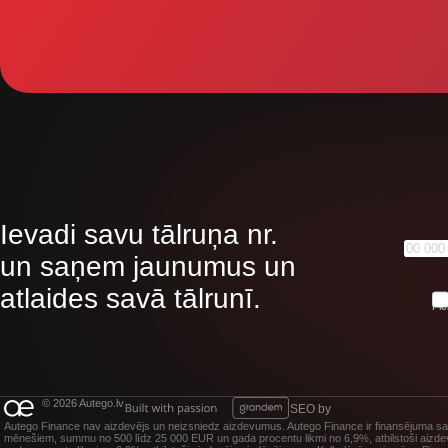
Ievadi savu tālruņa nr.
un saņem jaunumus un
atlaides savā tālrunī.
Pie
© 2026 Autego.lv
SEO by
Autego Finance nav aizdevējs un neizsniedz aizdevumus. Autego Finance ir finansējuma salī
mēnešiem, summu no 500 līdz 25 000 EUR un gada procentu likmi no 6,9%, atbilstoši aizde