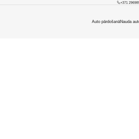
+371 29698
Auto pārdošanā
Nauda aut