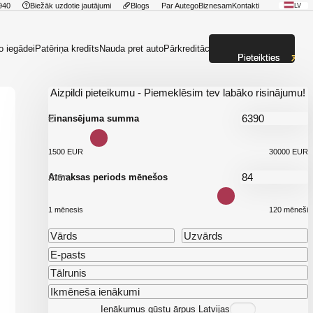
940
Biežāk uzdotie jautājumi
Blogs
Par Autego
Biznesam
Kontakti
LV
o iegādei
Patēriņa kredīts
Nauda pret auto
Pārkreditācija
Pieteikties
Aizpildi pieteikumu - Piemeklēsim tev labāko risinājumu!
€
Finansējuma summa
1500 EUR
30000 EUR
mēn.
Atmaksas periods mēnešos
1 mēnesis
120 mēneši
Ienākumus gūstu ārpus Latvijas