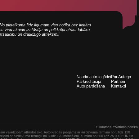
i! No pieteikuma līdz līgumam viss notika bez liekām
 visu skaidri izstāstīja un palīdzēja atrast labāko
 atsaucību un draudzīgo attieksmi!
Nauda auto iegādei
Par Autego
Pārkreditācija
Partneri
Auto pārdošanā
Kontakti
Sīkdatnes
Privātuma politika
vām vajadzībām atbilstošāko. Auto kredīts pieejams ar aizdevuma termiņu no 3 līdz 120
pieejami ar aizdevuma termiņu no 3 līdz 120 mēnešiem, summu no 500 līdz 25 000 EUR un