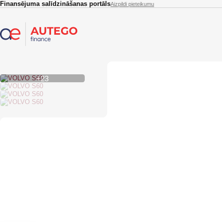
Skip to main content
Finansējuma salīdzināšanas portāls
Aizpildi pieteikumu
+23