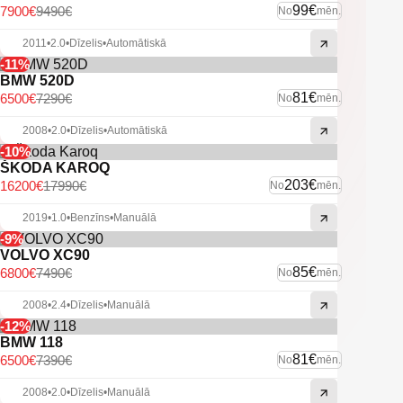
99€
7900€
9490€
No
mēn.
2011
•
2.0
•
Dīzelis
•
Automātiskā
-11%
BMW 520D
81€
6500€
7290€
No
mēn.
2008
•
2.0
•
Dīzelis
•
Automātiskā
-10%
ŠKODA KAROQ
203€
16200€
17990€
No
mēn.
2019
•
1.0
•
Benzīns
•
Manuālā
-9%
VOLVO XC90
85€
6800€
7490€
No
mēn.
2008
•
2.4
•
Dīzelis
•
Manuālā
-12%
BMW 118
81€
6500€
7390€
No
mēn.
2008
•
2.0
•
Dīzelis
•
Manuālā