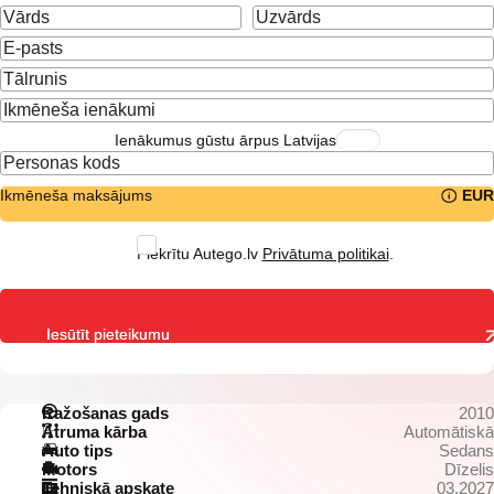
Ienākumus gūstu ārpus Latvijas
Ikmēneša maksājums
EUR
Piekrītu Autego.lv
Privātuma politikai
.
Iesūtīt pieteikumu
Ražošanas gads
2010
Ātruma kārba
Automātiskā
Auto tips
Sedans
Motors
Dīzelis
Tehniskā apskate
03.2027