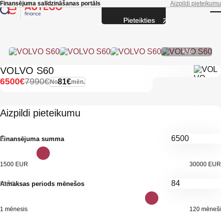
Skip to main content
Finansējuma salīdzināšanas portāls
Aizpildi pieteikumu
Pieteikties
T
+26
VOLVO S60
6500€
7990€
81€
No
mēn.
Aizpildi pieteikumu
€
Finansējuma summa
1500 EUR
30000 EUR
mēn.
Atmaksas periods mēnešos
1 mēnesis
120 mēneši