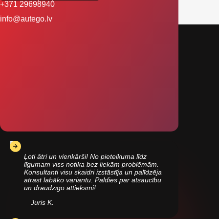
+371 29698940
info@autego.lv
Ļoti ātri un vienkārši! No pieteikuma līdz
līgumam viss notika bez liekām problēmām.
Konsultanti visu skaidri izstāstīja un palīdzēja
atrast labāko variantu. Paldies par atsaucību
un draudzīgo attieksmi!
Juris K.