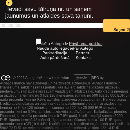
Ievadi savu tālruņa nr. un saņem
jaunumus un atlaides savā tālrunī.
Saņemt
Piekrītu Autego.lv
Privātuma politikai
.
Nauda auto iegādei
Par Autego
Pārkreditācija
Partneri
Auto pārdošanā
Kontakti
© 2026 Autego.lv
SEO by
Autego Finance nav aizdevējs un neizsniedz aizdevumus. Autego Finance ir
finansējuma salīdzināšanas portāls, kas ļauj ērti salīdzināt dažādu aizdevēju
piedāvājumus un izvēlēties savām vajadzībām atbilstošāko. Auto kredīts pieejams
ar aizdevuma termiņu no 3 līdz 120 mēnešiem, summu no 500 līdz 25 000 EUR un
gada procentu likmi no 6,9%, atbilstoši aizdevēja piedāvājumam. Pārkreditācijas,
kredītu apvienošanas un patēriņa kredīta pakalpojumi pieejami ar aizdevuma
termiņu no 3 līdz 120 mēnešiem, summu no 500 līdz 25 000 EUR un gada
procentu likmi no 6,9%, atbilstoši aizdevēja piedāvājumam. Kalkulācijas piemērs:
Pieņemot, ka kredīta procentu likme ir 7.9% gadā, kredīta kopējā summa 5000
EUR, līguma termiņš 48 mēneši, līguma noformēšanas maksa 100 EUR, gada
procentu likme (GPL) ir 9.44%, kopējā summa, kas klientam jāmaksā par kredītu, ir
5962.72 EUR, un veicamo maksājumu apmērs mēnesī sastāda 122.14 EUR.