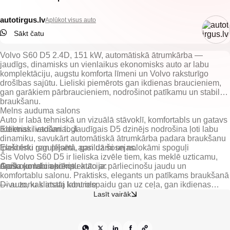
autotirgus.lv
Aplūkot visus auto
Sākt čatu
Volvo S60 D5 2.4D, 151 kW, automātiskā ātrumkārba —
jaudīgs, dinamisks un vienlaikus ekonomisks auto ar labu
komplektāciju, augstu komforta līmeni un Volvo raksturīgo
drošības sajūtu. Lieliski piemērots gan ikdienas braucieniem,
gan garākiem pārbraucieniem, nodrošinot patīkamu un stabilu
braukšanu.
Melns auduma salons
Auto ir labā tehniskā un vizuālā stāvoklī, komfortabls un gatavs
ikdienas lietošanai. Jaudīgais D5 dzinējs nodrošina ļoti labu
Elektriski vadāmi logi
dinamiku, savukārt automātiskā ātrumkārba padara braukšanu
īpaši ērtu gan pilsētā, gan uz šosejas.
Elektriski regulējami, apsildāmi un nolokāmi spoguļi
Šis Volvo S60 D5 ir lieliska izvēle tiem, kas meklē uzticamu,
Gaisa kondicionieris
drošu un labi aprīkotu auto ar pārliecinošu jaudu un
komfortablu salonu. Praktisks, elegants un patīkams braukšanā
Divu zonu klimata kontrole
— auto, kas atstāj labu iespaidu gan uz ceļa, gan ikdienas
lietošanā.
Lasīt vairāk
Kruīza kontrole
Borta dators