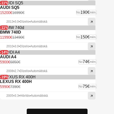
-11%
AUDI SQ5
190€
15200€
16990€
No
mēn.
2013
•
3.0
•
Dīzelis
•
Automātiskā
-11%
BMW 740D
150€
11990€
13490€
No
mēn.
2010
•
3.0
•
Dīzelis
•
Automātiskā
-14%
AUDI A4
74€
5900€
6850€
No
mēn.
2008
•
2.7
•
Dīzelis
•
Automātiskā
-19%
LEXUS RX 400H
75€
5990€
7390€
No
mēn.
2005
•
3.3
•
Hibrīds
•
Automātiskā