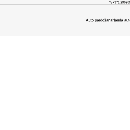
+371 29698
Auto pārdošanā
Nauda aut