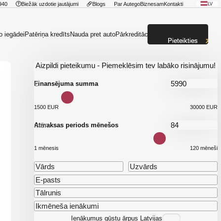
940
Biežāk uzdotie jautājumi
Blogs
Par Autego
Biznesam
Kontakti
LV
o iegādei
Patēriņa kredīts
Nauda pret auto
Pārkreditācija
Pieteikties
Aizpildi pieteikumu - Piemeklēsim tev labāko risinājumu!
€
Finansējuma summa
1500 EUR
30000 EUR
mēn.
Atmaksas periods mēnešos
1 mēnesis
120 mēneši
Ienākumus gūstu ārpus Latvijas