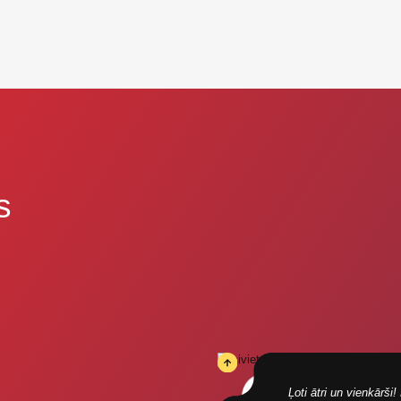
s
Ļoti ātri un vienkārš