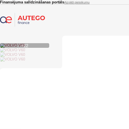
Skip to main content
Finansējuma salīdzināšanas portāls
Aizpildi pieteikumu
+22