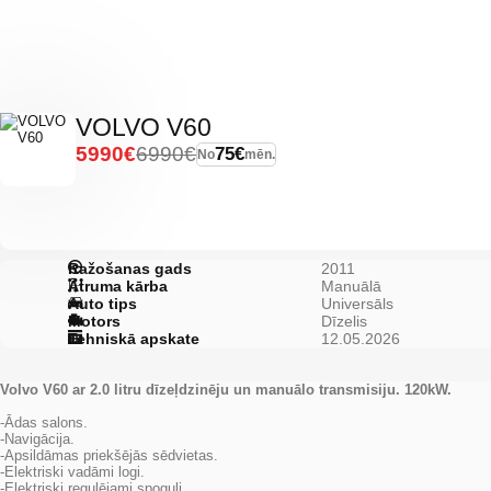
VOLVO V60
5990€
6990€
75€
No
mēn.
Ražošanas gads
2011
Ātruma kārba
Manuālā
Auto tips
Universāls
Motors
Dīzelis
Tehniskā apskate
12.05.2026
Volvo V60 ar 2.0 litru dīzeļdzinēju un manuālo transmisiju. 120kW.
-Ādas salons.
-Navigācija.
-Apsildāmas priekšējās sēdvietas.
-Elektriski vadāmi logi.
-Elektriski regulējami spoguļi.