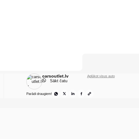
carsoutlet.lv
Aplūkot visus auto
Sākt čatu
Parādi draugiem!