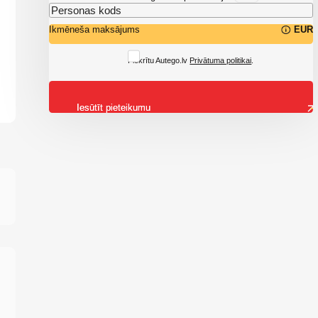
Ikmēneša maksājums
EUR
Piekrītu Autego.lv
Privātuma politikai
.
Iesūtīt pieteikumu