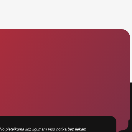
i! No pieteikuma līdz līgumam viss notika bez liekām