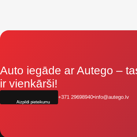
Auto iegāde ar Autego
– ta
ir vienkārši!
+371 29698940
•
info@autego.lv
Aizpildi pieteikumu