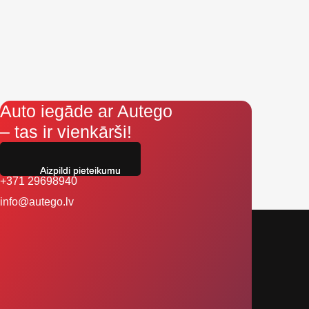
Auto iegāde ar Autego
– tas ir vienkārši!
Aizpildi pieteikumu
+371 29698940
info@autego.lv