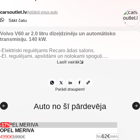
carsoutlet.lv
Aplūkot visus auto
Sākt čatu
Volvo V60 ar 2.0 litru dīzeļdzinēju un automātisko
transmisiju. 140 kW.
-Elektriski regulējams Recaro ādas salons.
-El. regulējami, apsildāmi un nolokami spoguļi.
-Gaisa kondicionieris.
Lasīt vairāk
-Borta dators.
-Kruīza kontrole.
-Keyless go.
-Start/stop sistēma.
-Lietus sensors.
Parādi draugiem!
-Ceļa zīmju atpazīšanas sistēma.
-Multistūre.
Auto no šī pārdevēja
-Volvo multimedia.
-Navigācija.
-Aizm. parkošanās sensori.
-Pr. parkošanās sensori.
-17%
-LED dienas gaitas gaismas.
OPEL MERIVA
-Automātiskās tuvās gaismas.
62€
4990€
5990€
No
mēn.