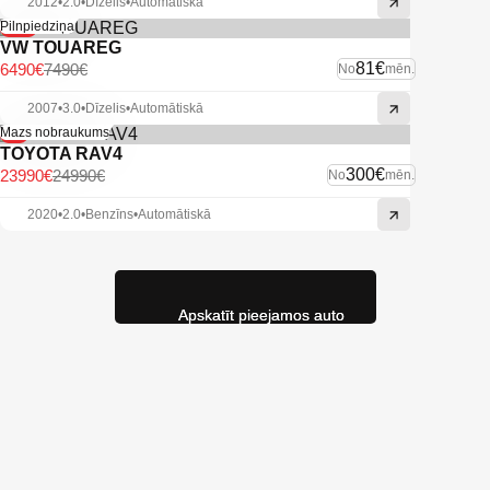
2012
•
2.0
•
Dīzelis
•
Automātiskā
-13%
Pilnpiedziņa
VW TOUAREG
81€
6490€
7490€
No
mēn.
2007
•
3.0
•
Dīzelis
•
Automātiskā
-4%
Mazs nobraukums
TOYOTA RAV4
300€
23990€
24990€
No
mēn.
2020
•
2.0
•
Benzīns
•
Automātiskā
Apskatīt pieejamos auto