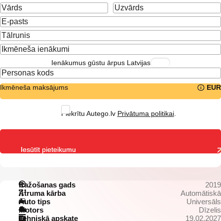
Ienākumus gūstu ārpus Latvijas
Ikmēneša maksājums
EUR
Piekrītu Autego.lv
Privātuma politikai
.
Iesūtīt pieteikumu
Ražošanas gads
2019
Ātruma kārba
Automātiskā
Auto tips
Universāls
Motors
Dīzelis
Tehniskā apskate
19.02.2027