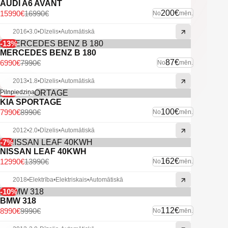
AUDI A6 AVANT
200€
15990€
16990€
No
mēn.
2016
•
3.0
•
Dīzelis
•
Automātiskā
-13%
MERCEDES BENZ B 180
87€
6990€
7990€
No
mēn.
2013
•
1.8
•
Dīzelis
•
Automātiskā
-11%
Pilnpiedziņa
KIA SPORTAGE
100€
7990€
8990€
No
mēn.
2012
•
2.0
•
Dīzelis
•
Automātiskā
-7%
NISSAN LEAF 40KWH
162€
12990€
13990€
No
mēn.
2018
•
Elektrība
•
Elektriskais
•
Automātiskā
-10%
BMW 318
112€
8990€
9990€
No
mēn.