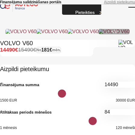
Skip to main content
Finansējuma salīdzināšanas portāls
Aizpildi pieteikumu
Pieteikties
T
+26
VOLVO V60
14490€
15490€
181€
No
mēn.
Aizpildi pieteikumu
€
Finansējuma summa
1500 EUR
30000 EUR
mēn.
Atmaksas periods mēnešos
1 mēnesis
120 mēneši