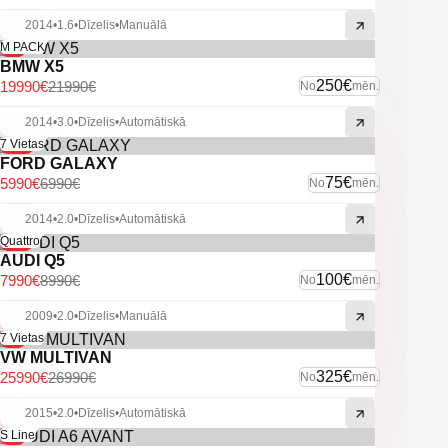
-Miglas lukturi.
-Vieglmetāla diski ar labām riepām.
2014
•
1.6
•
Dīzelis
•
Manuālā
-9%
M PACK
-U.C. ekstras.
BMW X5
250€
19990€
21990€
No
mēn.
2014
•
3.0
•
Dīzelis
•
Automātiskā
-14%
7 Vietas
FORD GALAXY
75€
5990€
6990€
No
mēn.
2014
•
2.0
•
Dīzelis
•
Automātiskā
-11%
Quattro
AUDI Q5
100€
7990€
8990€
No
mēn.
2009
•
2.0
•
Dīzelis
•
Manuālā
-4%
7 Vietas
VW MULTIVAN
325€
25990€
26990€
No
mēn.
2015
•
2.0
•
Dīzelis
•
Automātiskā
-6%
S Line