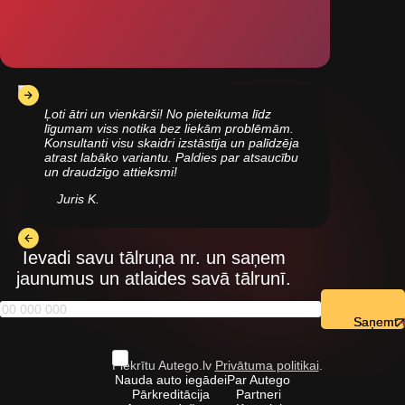
Ļoti ātri un vienkārši! No pieteikuma līdz
līgumam viss notika bez liekām problēmām.
Konsultanti visu skaidri izstāstīja un palīdzēja
atrast labāko variantu. Paldies par atsaucību
un draudzīgo attieksmi!
Juris K.
Ievadi savu tālruņa nr. un saņem
jaunumus un atlaides savā tālrunī.
Saņemt
Piekrītu Autego.lv
Privātuma politikai
.
Nauda auto iegādei
Par Autego
Pārkreditācija
Partneri