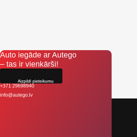
Auto iegāde ar Autego
– tas ir vienkārši!
Aizpildi pieteikumu
+371 29698940
info@autego.lv