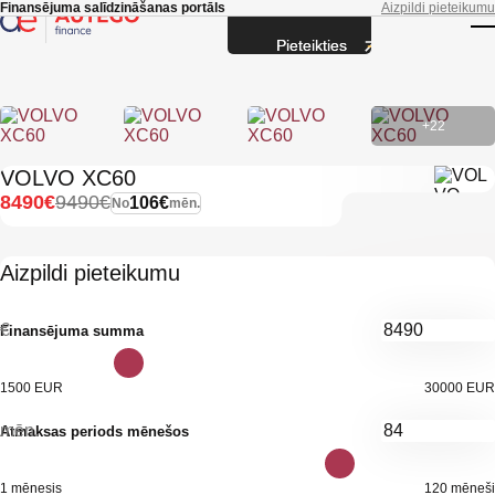
Skip to main content
Finansējuma salīdzināšanas portāls
Aizpildi pieteikumu
Pieteikties
T
+22
VOLVO XC60
8490€
9490€
106€
No
mēn.
Aizpildi pieteikumu
€
Finansējuma summa
1500 EUR
30000 EUR
mēn.
Atmaksas periods mēnešos
1 mēnesis
120 mēneši