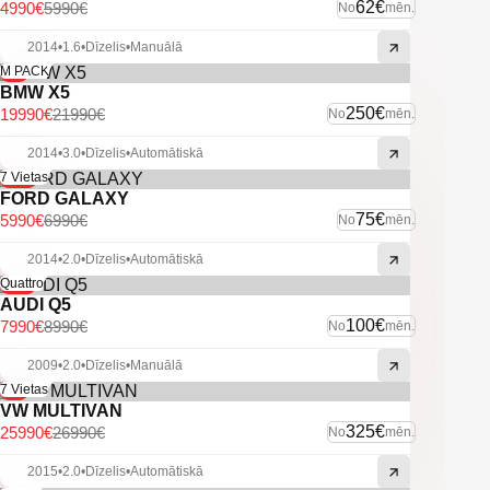
62€
4990€
5990€
No
mēn.
2014
•
1.6
•
Dīzelis
•
Manuālā
-9%
M PACK
BMW X5
250€
19990€
21990€
No
mēn.
2014
•
3.0
•
Dīzelis
•
Automātiskā
-14%
7 Vietas
FORD GALAXY
75€
5990€
6990€
No
mēn.
2014
•
2.0
•
Dīzelis
•
Automātiskā
-11%
Quattro
AUDI Q5
100€
7990€
8990€
No
mēn.
2009
•
2.0
•
Dīzelis
•
Manuālā
-4%
7 Vietas
VW MULTIVAN
325€
25990€
26990€
No
mēn.
2015
•
2.0
•
Dīzelis
•
Automātiskā