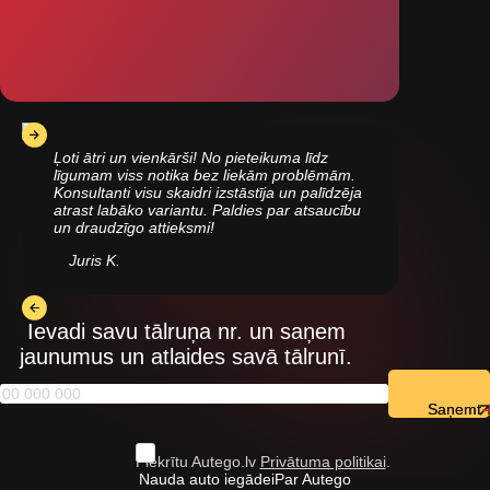
Ļoti ātri un vienkārši! No pieteikuma līdz
līgumam viss notika bez liekām problēmām.
Konsultanti visu skaidri izstāstīja un palīdzēja
atrast labāko variantu. Paldies par atsaucību
un draudzīgo attieksmi!
Juris K.
Ievadi savu tālruņa nr. un saņem
jaunumus un atlaides savā tālrunī.
Saņemt
Piekrītu Autego.lv
Privātuma politikai
.
Nauda auto iegādei
Par Autego