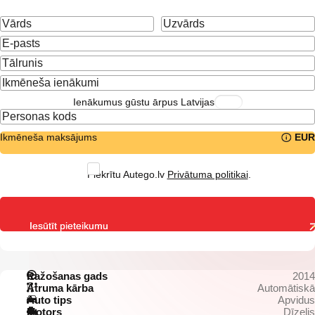
Ienākumus gūstu ārpus Latvijas
Ikmēneša maksājums
EUR
Piekrītu Autego.lv
Privātuma politikai
.
Iesūtīt pieteikumu
Ražošanas gads
2014
Ātruma kārba
Automātiskā
Auto tips
Apvidus
Motors
Dīzelis