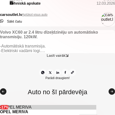
Tehniskā apskate
12.03.2026
carsoutlet.lv
Aplūkot visus auto
Sākt čatu
Volvo XC60 ar 2.4 litru dīzeļdzinēju un automātisko
transmisiju. 120kW.
-Automātiskā transmisija.
-Elektriski vadāmi logi.
-Elektriski regulējami spoguļi.
Lasīt vairāk
-Gaisa kondicionieris.
-Klimatkontrole.
-Multifunkcionāla stūre.
-Kruīza kontrole.
-Lietus sensors.
Parādi draugiem!
-Aizmugurējie parkošanās sensori.
-Atpakaļ skata kamera.
Auto no šī pārdevēja
-IsoFix sēdeklīšu stiprinājumi.
-Tonēti aizmugurējie logi.
-U.C Ekstras
-17%
OPEL MERIVA