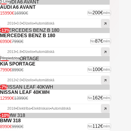
-6%
S Line
AUDI A6 AVANT
200€
15990€
16990€
No
mēn.
2016
•
3.0
•
Dīzelis
•
Automātiskā
-13%
MERCEDES BENZ B 180
87€
6990€
7990€
No
mēn.
2013
•
1.8
•
Dīzelis
•
Automātiskā
-11%
Pilnpiedziņa
KIA SPORTAGE
100€
7990€
8990€
No
mēn.
2012
•
2.0
•
Dīzelis
•
Automātiskā
-7%
NISSAN LEAF 40KWH
162€
12990€
13990€
No
mēn.
2018
•
Elektrība
•
Elektriskais
•
Automātiskā
-10%
BMW 318
112€
8990€
9990€
No
mēn.