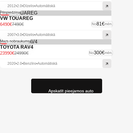
2012
•
2.0
•
Dīzelis
•
Automātiskā
-13%
Pilnpiedziņa
VW TOUAREG
81€
6490€
7490€
No
mēn.
2007
•
3.0
•
Dīzelis
•
Automātiskā
-4%
Mazs nobraukums
TOYOTA RAV4
300€
23990€
24990€
No
mēn.
2020
•
2.0
•
Benzīns
•
Automātiskā
Apskatīt pieejamos auto