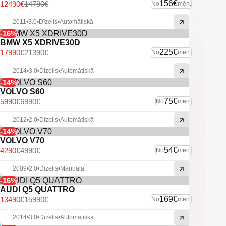
Volvo multimedia/navigācija ar bluetooth savienojamību.
156€
12490€
14790€
No
mēn.
Aizmugurējie parkošanās sensori.
Automātiskās tuvās gaismas.
2011
•
3.0
•
Dīzelis
•
Automātiskā
Xenon lukturi ar mazgātājiem.
-16%
Vieglmetāla diski.
BMW X5 XDRIVE30D
Sakabes āķis.
225€
17990€
21390€
No
mēn.
U.C. ekstras.
2014
•
3.0
•
Dīzelis
•
Automātiskā
-14%
VOLVO S60
75€
5990€
6990€
No
mēn.
2012
•
2.0
•
Dīzelis
•
Automātiskā
-14%
VOLVO V70
54€
4290€
4990€
No
mēn.
2009
•
2.0
•
Dīzelis
•
Manuālā
-16%
AUDI Q5 QUATTRO
169€
13490€
15990€
No
mēn.
2014
•
3.0
•
Dīzelis
•
Automātiskā