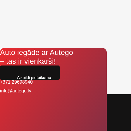
Auto iegāde ar Autego
– tas ir vienkārši!
Aizpildi pieteikumu
+371 29698940
info@autego.lv