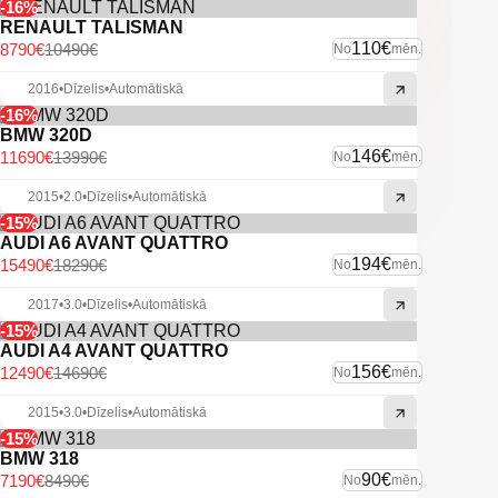
-16%
RENAULT TALISMAN
110€
8790€
10490€
No
mēn.
2016
•
Dīzelis
•
Automātiskā
-16%
BMW 320D
146€
11690€
13990€
No
mēn.
2015
•
2.0
•
Dīzelis
•
Automātiskā
-15%
AUDI A6 AVANT QUATTRO
194€
15490€
18290€
No
mēn.
2017
•
3.0
•
Dīzelis
•
Automātiskā
-15%
AUDI A4 AVANT QUATTRO
156€
12490€
14690€
No
mēn.
2015
•
3.0
•
Dīzelis
•
Automātiskā
-15%
BMW 318
90€
7190€
8490€
No
mēn.