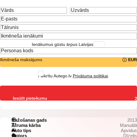
Ienākumus gūstu ārpus Latvijas
Ikmēneša maksājums
EUR
Piekrītu Autego.lv
Privātuma politikai
.
Iesūtīt pieteikumu
Ražošanas gads
2013
Ātruma kārba
Manuālā
Auto tips
Apvidus
Motors
Dīzelis