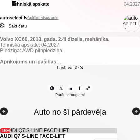
Tehniskā apskate
04.2027
autoselect.lv
Aplūkot visus auto
Sākt čatu
Volvo XC60, 2013. gada. 2.4l dīzelis, mehānika.
Tehniskā apskate: 04.2027
Piedziņa: AWD pilnpiedziņa.
Aprīkojums un īpašības:
Tumšs ādas salons ar melnajiem griestiem.
Lasīt vairāk
El. regulējamas un apsildāmas priekšējās sēdvietas.
El. regulējami, apsildāmi un nolokami spoguļi.
El. vadāmi logi.
Gaisa kondicionieris ar 2 zonu klimata kontroli.
Lietus sensors.
Parādi draugiem!
Borta dators.
Adaptīvā kruīza kontrole.
Auto no šī pārdevēja
Distances kontrole.
Start/stop sistēma.
Joslu asistents.
Aklo zonu asistents.
-16%
Multistūre.
AUDI Q7 S-LINE FACE-LIFT