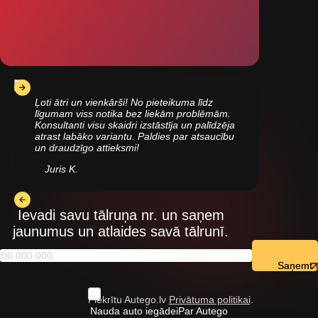
Ļoti ātri un vienkārši! No pieteikuma līdz
līgumam viss notika bez liekām problēmām.
Konsultanti visu skaidri izstāstīja un palīdzēja
atrast labāko variantu. Paldies par atsaucību
un draudzīgo attieksmi!
Juris K.
Ievadi savu tālruņa nr. un saņem
jaunumus un atlaides savā tālrunī.
Saņemt
Piekrītu Autego.lv
Privātuma politikai
.
Nauda auto iegādei
Par Autego