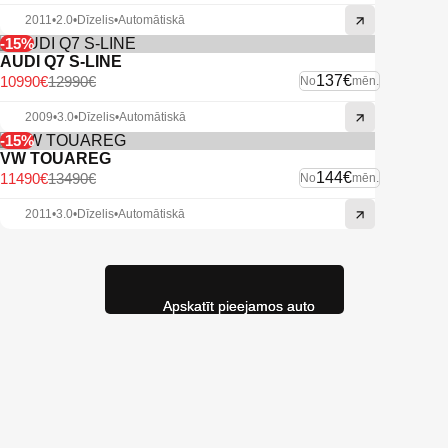
2011
•
2.0
•
Dīzelis
•
Automātiskā
-15%
AUDI Q7 S-LINE
137€
10990€
12990€
No
mēn.
2009
•
3.0
•
Dīzelis
•
Automātiskā
-15%
VW TOUAREG
144€
11490€
13490€
No
mēn.
2011
•
3.0
•
Dīzelis
•
Automātiskā
Apskatīt pieejamos auto