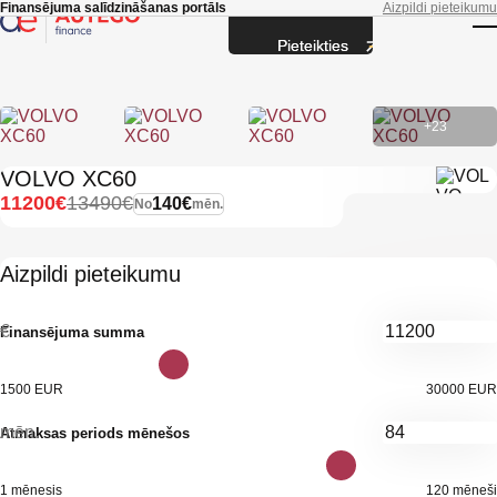
Skip to main content
Finansējuma salīdzināšanas portāls
Aizpildi pieteikumu
Pieteikties
T
+23
VOLVO XC60
11200€
13490€
140€
No
mēn.
Aizpildi pieteikumu
€
Finansējuma summa
1500 EUR
30000 EUR
mēn.
Atmaksas periods mēnešos
1 mēnesis
120 mēneši