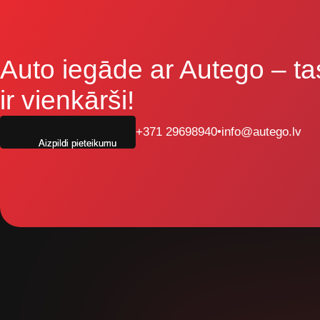
Auto iegāde ar Autego
– ta
ir vienkārši!
+371 29698940
•
info@autego.lv
Aizpildi pieteikumu