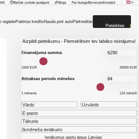
940
Biežāk uzdotie jautājumi
Blogs
Par Autego
Biznesam
Kontakti
LV
o iegādei
Patēriņa kredīts
Nauda pret auto
Pārkreditācija
Pieteikties
Aizpildi pieteikumu - Piemeklēsim tev labāko risinājumu!
€
Finansējuma summa
1500 EUR
30000 EUR
mēn.
Atmaksas periods mēnešos
1 mēnesis
120 mēneši
Ienākumus gūstu ārpus Latvijas