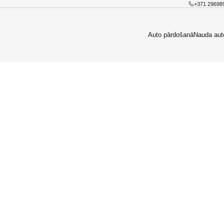
+371 29698
Auto pārdošanā
Nauda aut