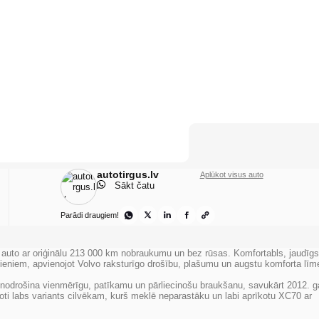
autotirgus.lv
Aplūkot visus auto
Sākt čatu
Parādi draugiem!
 auto ar oriģinālu
213 000 km
nobraukumu un bez rūsas. Komfortabls, jaudīgs
cieniem, apvienojot Volvo raksturīgo drošību, plašumu un augstu komforta līm
js nodrošina vienmērīgu, patīkamu un pārliecinošu braukšanu, savukārt 2012. 
 ļoti labs variants cilvēkam, kurš meklē neparastāku un labi aprīkotu XC70 ar