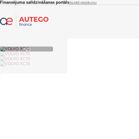
Skip to main content
Finansējuma salīdzināšanas portāls
Aizpildi pieteikumu
+29