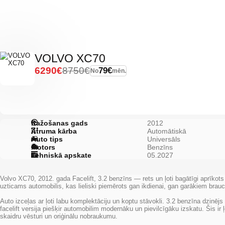
VOLVO XC70
6290€
8750€
79€
No
mēn.
Ražošanas gads
2012
Ātruma kārba
Automātiskā
Auto tips
Universāls
Motors
Benzīns
Tehniskā apskate
05.2027
Volvo XC70, 2012. gada Facelift, 3.2 benzīns — rets un ļoti bagātīgi aprīkots
uzticams automobilis, kas lieliski piemērots gan ikdienai, gan garākiem brau
Auto izceļas ar ļoti labu komplektāciju un koptu stāvokli. 3.2 benzīna dzinē
facelift versija piešķir automobilim modernāku un pievilcīgāku izskatu. Šis ir
skaidru vēsturi un oriģinālu nobraukumu.