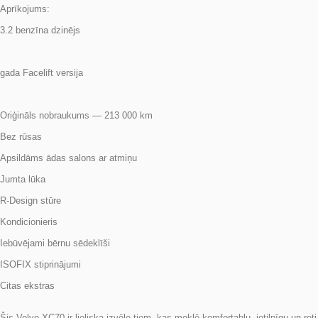
3.2 benzīna dzinējs
gada Facelift versija
Oriģināls nobraukums — 213 000 km
Bez rūsas
Apsildāms ādas salons ar atmiņu
Jumta lūka
R-Design stūre
Kondicionieris
Iebūvējami bērnu sēdeklīši
ISOFIX stiprinājumi
Citas ekstras
Šis Volvo XC70 ir lieliska izvēle tiem, kas meklē komfortablu, ietilpīgu un 