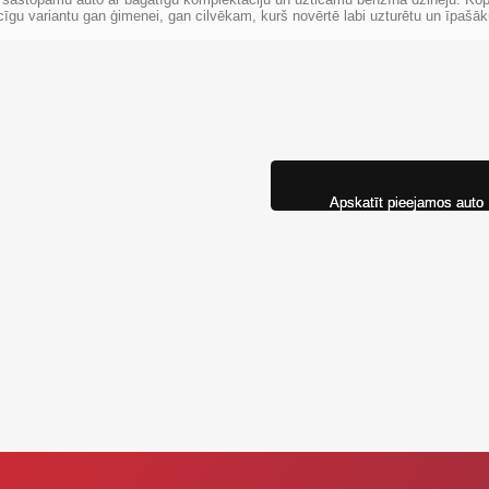
vilcīgu variantu gan ģimenei, gan cilvēkam, kurš novērtē labi uzturētu un īpašā
Apskatīt pieejamos auto