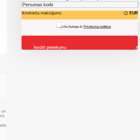
Ikmēneša maksājums
EUR
Piekrītu Autego.lv
Privātuma politikai
.
Iesūtīt pieteikumu
 un
eni.
gada