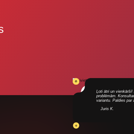
s
Ļoti ātri un vienkārš
problēmām. Konsultanti
variantu. Paldies par
Juris K.