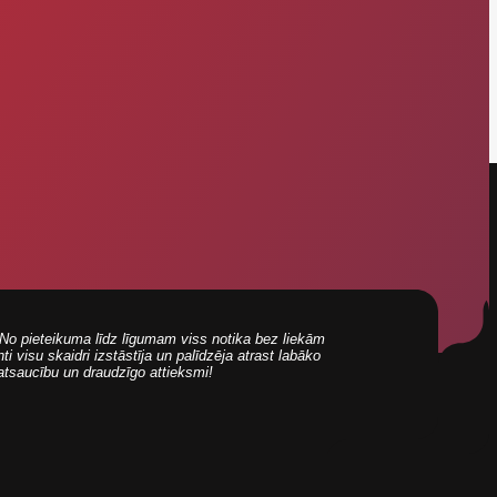
i! No pieteikuma līdz līgumam viss notika bez liekām
 visu skaidri izstāstīja un palīdzēja atrast labāko
 atsaucību un draudzīgo attieksmi!