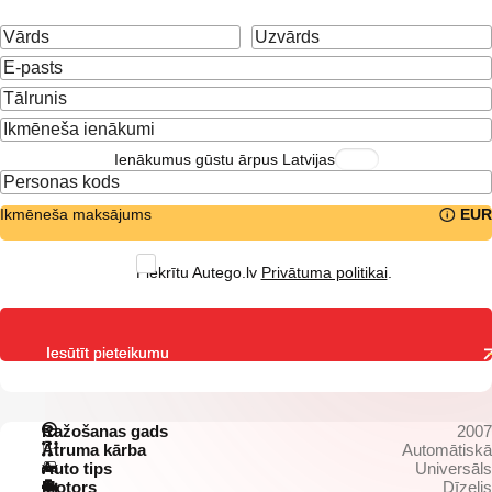
Ienākumus gūstu ārpus Latvijas
Ikmēneša maksājums
EUR
Piekrītu Autego.lv
Privātuma politikai
.
Iesūtīt pieteikumu
Ražošanas gads
2007
Ātruma kārba
Automātiskā
Auto tips
Universāls
Motors
Dīzelis