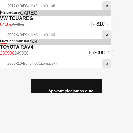
2012
•
2.0
•
Dīzelis
•
Automātiskā
-13%
Pilnpiedziņa
VW TOUAREG
81€
6490€
7490€
No
mēn.
2007
•
3.0
•
Dīzelis
•
Automātiskā
-4%
Mazs nobraukums
TOYOTA RAV4
300€
23990€
24990€
No
mēn.
2020
•
2.0
•
Benzīns
•
Automātiskā
Apskatīt pieejamos auto