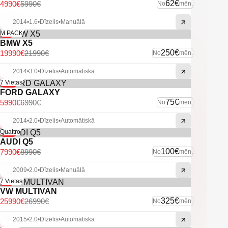
62€
4990€
5990€
No
mēn.
2014
•
1.6
•
Dīzelis
•
Manuālā
-9%
M PACK
BMW X5
250€
19990€
21990€
No
mēn.
2014
•
3.0
•
Dīzelis
•
Automātiskā
-14%
7 Vietas
FORD GALAXY
75€
5990€
6990€
No
mēn.
2014
•
2.0
•
Dīzelis
•
Automātiskā
-11%
Quattro
AUDI Q5
100€
7990€
8990€
No
mēn.
2009
•
2.0
•
Dīzelis
•
Manuālā
-4%
7 Vietas
VW MULTIVAN
325€
25990€
26990€
No
mēn.
2015
•
2.0
•
Dīzelis
•
Automātiskā