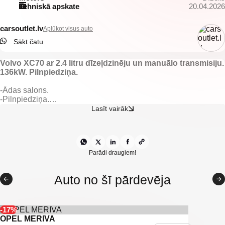
Tehniskā apskate
20.04.2026
carsoutlet.lv
Aplūkot visus auto
Sākt čatu
Volvo XC70 ar 2.4 litru dīzeļdzinēju un manuālo transmisiju.
136kW. Pilnpiedziņa.
-Ādas salons.
-Pilnpiedziņa.
-Elektriski vadāmi logi.
Lasīt vairāk
-Elektriski regulējami un nolokāmi spoguļi.
-Aizmugurējie parkingsensori.
-Gaisa kondicionieris.
-Klimatkontrole.
-Multifunkcionāla stūre.
Parādi draugiem!
-Kruīza kontrole.
-Miglas lukturi.
Auto no šī pārdevēja
-Start/stop.
-Lietus sensors.
-IsoFix sēdeklīšu stiprinājumi.
-17%
-U.C Ekstras
OPEL MERIVA