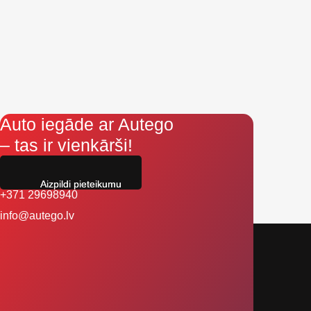
Auto iegāde ar Autego
– tas ir vienkārši!
Aizpildi pieteikumu
+371 29698940
info@autego.lv