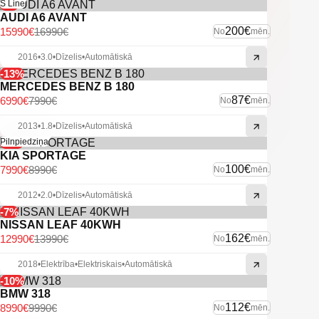
-6%
S Line
AUDI A6 AVANT
200€
15990€
16990€
No
mēn.
2016
•
3.0
•
Dīzelis
•
Automātiskā
-13%
MERCEDES BENZ B 180
87€
6990€
7990€
No
mēn.
2013
•
1.8
•
Dīzelis
•
Automātiskā
-11%
Pilnpiedziņa
KIA SPORTAGE
100€
7990€
8990€
No
mēn.
2012
•
2.0
•
Dīzelis
•
Automātiskā
-7%
NISSAN LEAF 40KWH
162€
12990€
13990€
No
mēn.
2018
•
Elektrība
•
Elektriskais
•
Automātiskā
-10%
BMW 318
112€
8990€
9990€
No
mēn.