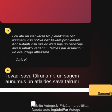
Ļoti ātri un vienkārši! No pieteikuma līdz
līgumam viss notika bez liekām problēmām.
Konsultanti visu skaidri izstāstīja un palīdzēja
atrast labāko variantu. Paldies par atsaucību
un draudzīgo attieksmi!
Juris K.
Ievadi savu tālruņa nr. un saņem
jaunumus un atlaides savā tālrunī.
Saņemt
Piekrītu Autego.lv
Privātuma politikai
.
Nauda auto iegādei
Par Autego