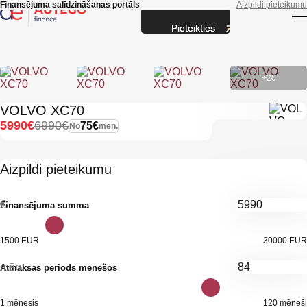
Skip to main content
Finansējuma salīdzināšanas portāls
Aizpildi pieteikumu
Pieteikties
T
+20
VOLVO XC70
5990€
6990€
75€
No
mēn.
Aizpildi pieteikumu
€
Finansējuma summa
1500 EUR
30000 EUR
mēn.
Atmaksas periods mēnešos
1 mēnesis
120 mēneši