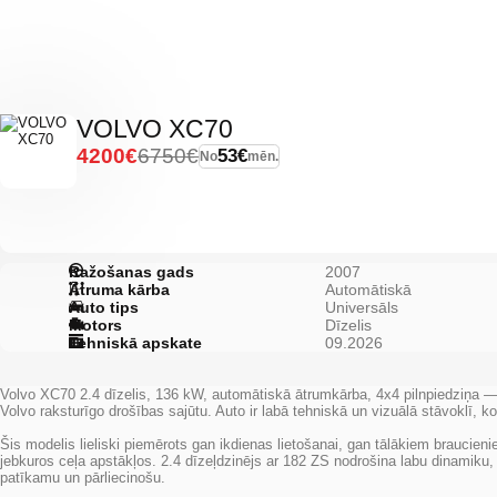
VOLVO XC70
4200€
6750€
53€
No
mēn.
Ražošanas gads
2007
Ātruma kārba
Automātiskā
Auto tips
Universāls
Motors
Dīzelis
Tehniskā apskate
09.2026
Volvo XC70 2.4 dīzelis, 136 kW, automātiskā ātrumkārba, 4x4 pilnpiedziņa — ja
Volvo raksturīgo drošības sajūtu. Auto ir labā tehniskā un vizuālā stāvoklī, k
Šis modelis lieliski piemērots gan ikdienas lietošanai, gan tālākiem braucien
jebkuros ceļa apstākļos. 2.4 dīzeļdzinējs ar 182 ZS nodrošina labu dinamiku
patīkamu un pārliecinošu.