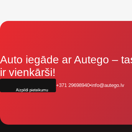
Auto iegāde ar Autego
– ta
ir vienkārši!
+371 29698940
•
info@autego.lv
Aizpildi pieteikumu