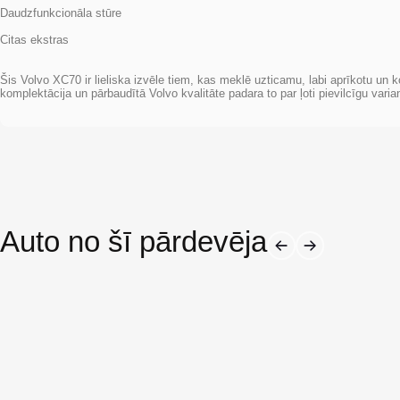
Daudzfunkcionāla stūre
Citas ekstras
Šis Volvo XC70 ir lieliska izvēle tiem, kas meklē uzticamu, labi aprīkotu un k
komplektācija un pārbaudītā Volvo kvalitāte padara to par ļoti pievilcīgu va
Auto no šī pārdevēja