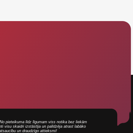
i! No pieteikuma līdz līgumam viss notika bez liekām
 visu skaidri izstāstīja un palīdzēja atrast labāko
 atsaucību un draudzīgo attieksmi!