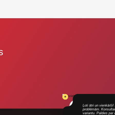
s
Ļoti ātri un vienkārš
problēmām. Konsultanti
variantu. Paldies par