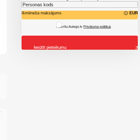
Ikmēneša maksājums
EUR
Piekrītu Autego.lv
Privātuma politikai
.
Iesūtīt pieteikumu
n