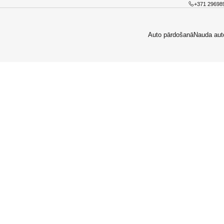
+371 29698
Auto pārdošanā
Nauda aut