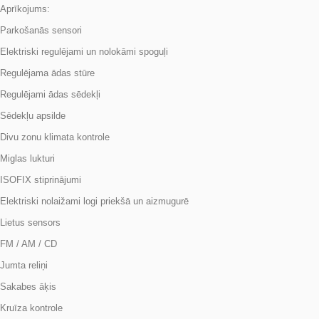
Parkošanās sensori
Elektriski regulējami un nolokāmi spoguļi
Regulējama ādas stūre
Regulējami ādas sēdekļi
Sēdekļu apsilde
Divu zonu klimata kontrole
Miglas lukturi
ISOFIX stiprinājumi
Elektriski nolaižami logi priekšā un aizmugurē
Lietus sensors
FM / AM / CD
Jumta reliņi
Sakabes āķis
Kruīza kontrole