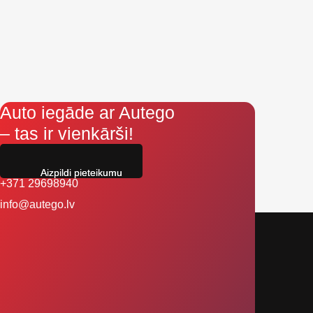
Auto iegāde ar Autego
– tas ir vienkārši!
Aizpildi pieteikumu
+371 29698940
info@autego.lv