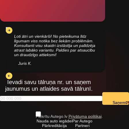
Ļoti ātri un vienkārši! No pieteikuma līdz
līgumam viss notika bez liekām problēmām.
Konsultanti visu skaidri izstāstīja un palīdzēja
atrast labāko variantu. Paldies par atsaucību
un draudzīgo attieksmi!
Juris K.
Ievadi savu tālruņa nr. un saņem
jaunumus un atlaides savā tālrunī.
Saņemt
Piekrītu Autego.lv
Privātuma politikai
.
Nauda auto iegādei
Par Autego
Pārkreditācija
Partneri