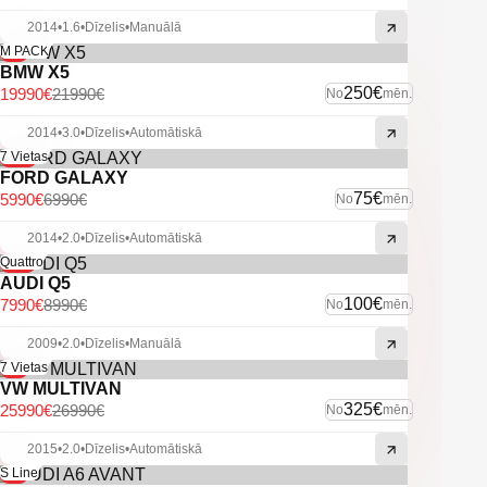
2014
•
1.6
•
Dīzelis
•
Manuālā
-9%
M PACK
BMW X5
250€
19990€
21990€
No
mēn.
2014
•
3.0
•
Dīzelis
•
Automātiskā
-14%
7 Vietas
FORD GALAXY
75€
5990€
6990€
No
mēn.
2014
•
2.0
•
Dīzelis
•
Automātiskā
-11%
Quattro
AUDI Q5
100€
7990€
8990€
No
mēn.
2009
•
2.0
•
Dīzelis
•
Manuālā
-4%
7 Vietas
VW MULTIVAN
325€
25990€
26990€
No
mēn.
2015
•
2.0
•
Dīzelis
•
Automātiskā
-6%
S Line