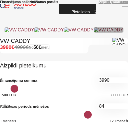
Skip to main content
Finansējuma salīdzināšanas portāls
Aizpildi pieteikumu
Pieteikties
T
+16
VW CADDY
3990€
4990€
50€
No
mēn.
Aizpildi pieteikumu
€
Finansējuma summa
1500 EUR
30000 EUR
mēn.
Atmaksas periods mēnešos
1 mēnesis
120 mēneši