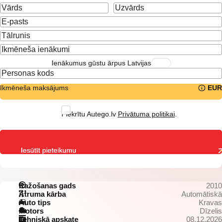
Ienākumus gūstu ārpus Latvijas
Ikmēneša maksājums
EUR
Piekrītu Autego.lv
Privātuma politikai
.
Iesūtīt pieteikumu
Ražošanas gads
2010
Ātruma kārba
Automātiskā
Auto tips
Kravas
Motors
Dīzelis
Tehniskā apskate
08.12.2026