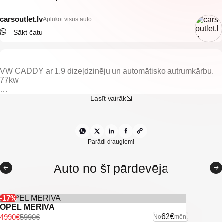
carsoutlet.lv
Aplūkot visus auto
Sākt čatu
VW CADDY ar 1.9 dizeļdzinēju un automātisko autrumkārbu.
77kw
-El. regulējami apsildāmi spoguļi.
Lasīt vairāk
-Klimata kontrole.
-Kravas nodalijums.
-El. regulējami logi.
-Automātiska atrumkārba.
-Vieglmetāla diski.
Parādi draugiem!
-Apsildāmas priekšējas sēdvietas.
Auto no šī pārdevēja
U.c ekstras.
-17%
OPEL MERIVA
62€
4990€
5990€
No
mēn.