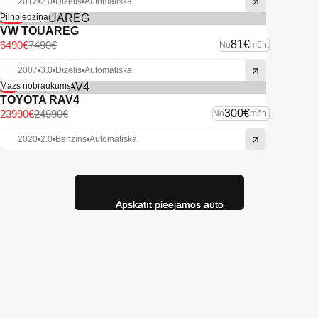
2012
•
2.0
•
Dīzelis
•
Automātiskā
-13%
Pilnpiedziņa
VW TOUAREG
81€
6490€
7490€
No
mēn.
2007
•
3.0
•
Dīzelis
•
Automātiskā
-4%
Mazs nobraukums
TOYOTA RAV4
300€
23990€
24990€
No
mēn.
2020
•
2.0
•
Benzīns
•
Automātiskā
Apskatīt pieejamos auto