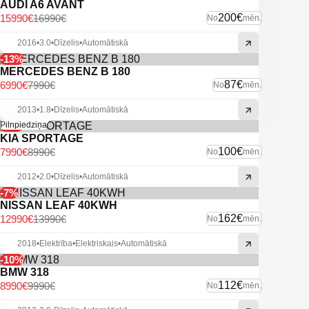
AUDI A6 AVANT
200€
15990€
16990€
No
mēn.
2016
•
3.0
•
Dīzelis
•
Automātiskā
-13%
MERCEDES BENZ B 180
87€
6990€
7990€
No
mēn.
2013
•
1.8
•
Dīzelis
•
Automātiskā
-11%
Pilnpiedziņa
KIA SPORTAGE
100€
7990€
8990€
No
mēn.
2012
•
2.0
•
Dīzelis
•
Automātiskā
-7%
NISSAN LEAF 40KWH
162€
12990€
13990€
No
mēn.
2018
•
Elektrība
•
Elektriskais
•
Automātiskā
-10%
BMW 318
112€
8990€
9990€
No
mēn.