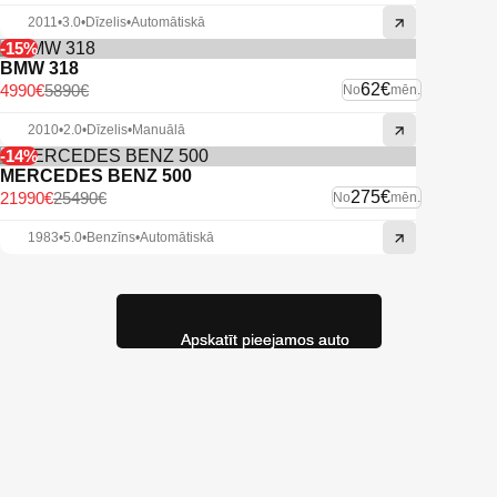
2011
•
3.0
•
Dīzelis
•
Automātiskā
-15%
BMW 318
62€
4990€
5890€
No
mēn.
2010
•
2.0
•
Dīzelis
•
Manuālā
-14%
MERCEDES BENZ 500
275€
21990€
25490€
No
mēn.
1983
•
5.0
•
Benzīns
•
Automātiskā
Apskatīt pieejamos auto