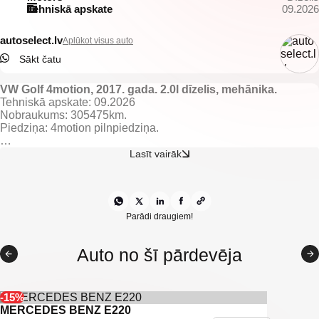
Tehniskā apskate
09.2026
autoselect.lv
Aplūkot visus auto
Sākt čatu
VW Golf 4motion, 2017. gada. 2.0l dīzelis, mehānika.
Tehniskā apskate: 09.2026
Nobraukums: 305475km.
Piedziņa: 4motion pilnpiedziņa.
Aprīkojums un īpašības:
Lasīt vairāk
Tumšs alcantara auduma salons.
Apsildāmas priekšējās sēdvietas.
El. regulējami un apsildāmi spoguļi.
El. vadāmi logi.
Gaisa kondicionieris ar 2 zonu klimata kontroli.
Parādi draugiem!
Lietus sensors.
Borta dators.
Auto no šī pārdevēja
Adaptīvā kruīza kontrole.
Distances kontrole.
Start/stop sistēma.
Multistūre.
-15%
VW multimedia/navigācija ar bluetooth savienojamību.
MERCEDES BENZ E220