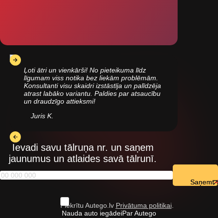
Ļoti ātri un vienkārši! No pieteikuma līdz
līgumam viss notika bez liekām problēmām.
Konsultanti visu skaidri izstāstīja un palīdzēja
atrast labāko variantu. Paldies par atsaucību
un draudzīgo attieksmi!
Juris K.
Ievadi savu tālruņa nr. un saņem
jaunumus un atlaides savā tālrunī.
Saņemt
Piekrītu Autego.lv
Privātuma politikai
.
Nauda auto iegādei
Par Autego