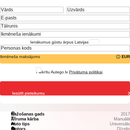
Ienākumus gūstu ārpus Latvijas
Ikmēneša maksājums
EUR
Piekrītu Autego.lv
Privātuma politikai
.
Iesūtīt pieteikumu
Ražošanas gads
2017
Ātruma kārba
Manuālā
Auto tips
Universāls
Motors
Dīzelis