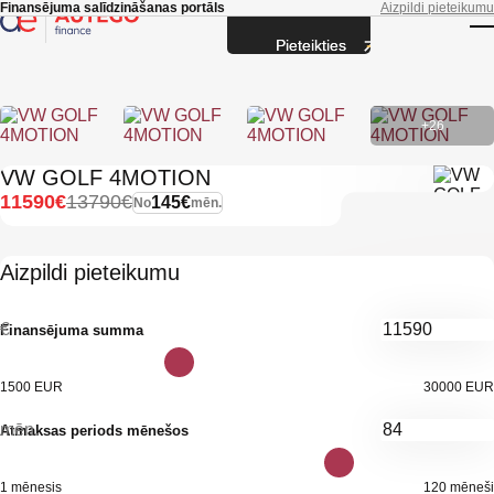
Skip to main content
Finansējuma salīdzināšanas portāls
Aizpildi pieteikumu
Pieteikties
T
+26
VW GOLF 4MOTION
11590€
13790€
145€
No
mēn.
Aizpildi pieteikumu
€
Finansējuma summa
1500 EUR
30000 EUR
mēn.
Atmaksas periods mēnešos
1 mēnesis
120 mēneši