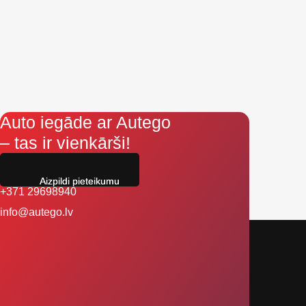
Auto iegāde ar Autego
– tas ir vienkārši!
Aizpildi pieteikumu
+371 29698940
info@autego.lv