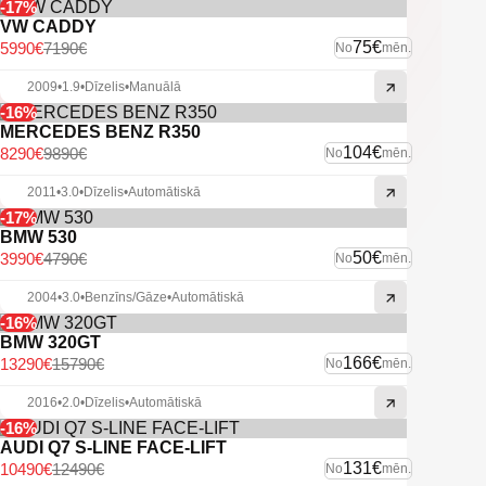
-17%
VW CADDY
75€
5990€
7190€
No
mēn.
2009
•
1.9
•
Dīzelis
•
Manuālā
-16%
MERCEDES BENZ R350
104€
8290€
9890€
No
mēn.
2011
•
3.0
•
Dīzelis
•
Automātiskā
-17%
BMW 530
50€
3990€
4790€
No
mēn.
2004
•
3.0
•
Benzīns/Gāze
•
Automātiskā
-16%
BMW 320GT
166€
13290€
15790€
No
mēn.
2016
•
2.0
•
Dīzelis
•
Automātiskā
-16%
AUDI Q7 S-LINE FACE-LIFT
131€
10490€
12490€
No
mēn.