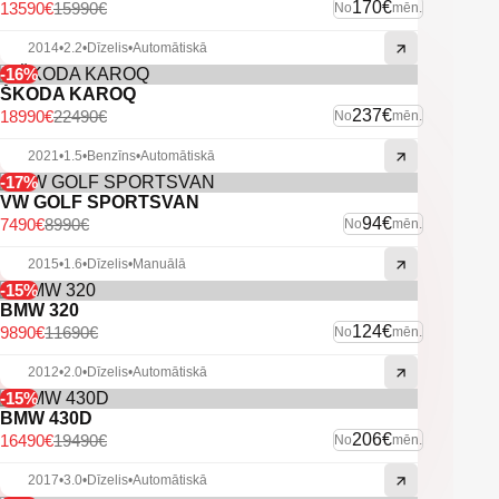
"Apple CarPlay" un "Android Auto" atbalsts.
170€
13590€
15990€
No
mēn.
Atpakaļskata kamera.
Lukturu mazgātāji.
2014
•
2.2
•
Dīzelis
•
Automātiskā
Miglas lukturi.
-16%
Vieglmetāla diski.
ŠKODA KAROQ
Noņemams sakabes āķis.
237€
18990€
22490€
No
mēn.
U.C. ekstras.
2021
•
1.5
•
Benzīns
•
Automātiskā
-17%
VW GOLF SPORTSVAN
94€
7490€
8990€
No
mēn.
2015
•
1.6
•
Dīzelis
•
Manuālā
-15%
BMW 320
124€
9890€
11690€
No
mēn.
2012
•
2.0
•
Dīzelis
•
Automātiskā
-15%
BMW 430D
206€
16490€
19490€
No
mēn.
2017
•
3.0
•
Dīzelis
•
Automātiskā