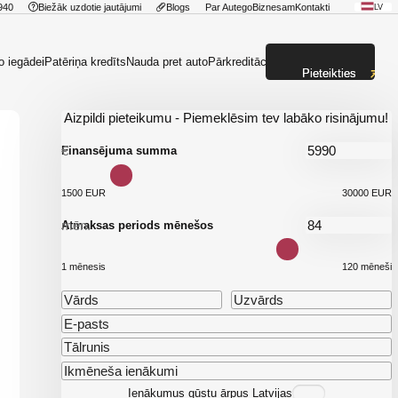
940
Biežāk uzdotie jautājumi
Blogs
Par Autego
Biznesam
Kontakti
LV
o iegādei
Patēriņa kredīts
Nauda pret auto
Pārkreditācija
Pieteikties
Aizpildi pieteikumu - Piemeklēsim tev labāko risinājumu!
€
Finansējuma summa
1500 EUR
30000 EUR
mēn.
Atmaksas periods mēnešos
1 mēnesis
120 mēneši
Ienākumus gūstu ārpus Latvijas