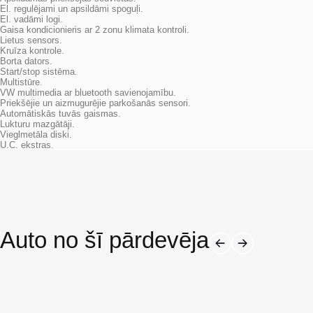
El. regulējami un apsildāmi spoguļi.
El. vadāmi logi.
Gaisa kondicionieris ar 2 zonu klimata kontroli.
Lietus sensors.
Kruīza kontrole.
Borta dators.
Start/stop sistēma.
Multistūre.
VW multimedia ar bluetooth savienojamību.
Priekšējie un aizmugurējie parkošanās sensori.
Automātiskās tuvās gaismas.
Lukturu mazgātāji.
Vieglmetāla diski.
U.C. ekstras.
Auto no šī pārdevēja