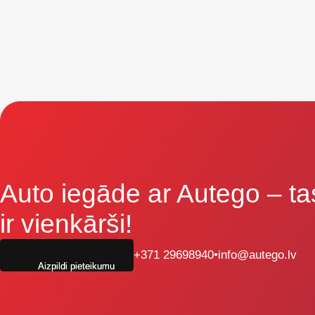
Auto iegāde ar Autego
– ta
ir vienkārši!
+371 29698940
•
info@autego.lv
Aizpildi pieteikumu