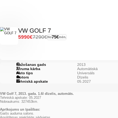
VW GOLF 7
5990€
7290€
75€
No
mēn.
Ražošanas gads
2013
Ātruma kārba
Automātiskā
Auto tips
Universāls
Motors
Dīzelis
Tehniskā apskate
05.2027
VW Golf 7, 2013. gada. 1.6l dīzelis, automāts.
Tehniskā apskate: 05.2027
Nobraukums: 327453km.
Aprīkojums un īpašības:
Gaišs auduma salons.
Apsildāmas priekšējās sēdvietas.