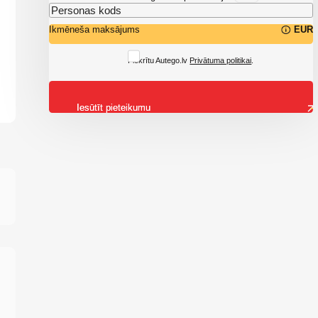
Ikmēneša maksājums
EUR
Piekrītu Autego.lv
Privātuma politikai
.
Iesūtīt pieteikumu