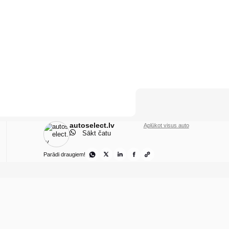
autoselect.lv
Aplūkot visus auto
Sākt čatu
Parādi draugiem!