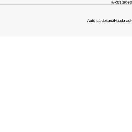
+371 29698
Auto pārdošanā
Nauda aut