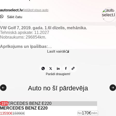
autoselect.lv
Aplūkot visus auto
Sākt čatu
VW Golf 7, 2019. gada. 1.6l dīzelis, mehānika.
Tehniskā apskate: 11.2027
Nobraukums: 296854km.
Aprīkojums un īpašības:
Tumšs auduma salons.
Lasīt vairāk
Apsildāmas priekšējās sēdvietas.
El. regulējami un apsildāmi spoguļi.
El. vadāmi logi.
Gaisa kondicionieris ar 2 zonu klimata kontroli.
Borta dators.
Parādi draugiem!
Kruīza kontrole.
Start/stop sistēma.
Auto no šī pārdevēja
Multistūre.
VW multimedia ar bluetooth savienojamību.
Priekšējie un aizmugurējie parkošanās sensori.
Lukturu mazgātāji.
-15%
Vieglmetāla diski.
MERCEDES BENZ E220
U.C. ekstras.
170€
13590€
15990€
No
mēn.