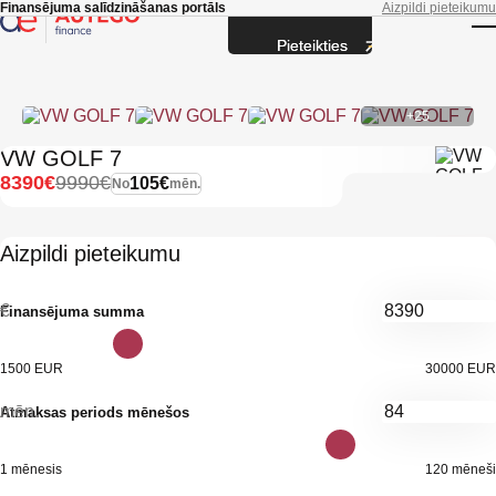
Skip to main content
Finansējuma salīdzināšanas portāls
Aizpildi pieteikumu
Pieteikties
T
+25
VW GOLF 7
8390€
9990€
105€
No
mēn.
Aizpildi pieteikumu
€
Finansējuma summa
1500 EUR
30000 EUR
mēn.
Atmaksas periods mēnešos
1 mēnesis
120 mēneši