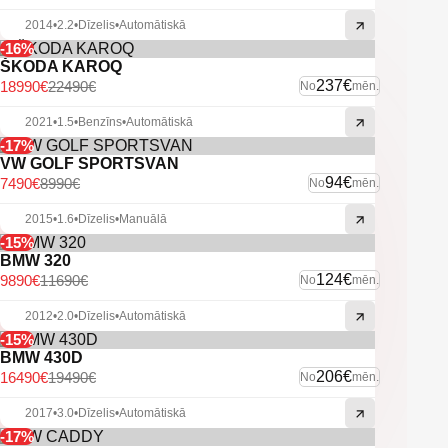
2014
•
2.2
•
Dīzelis
•
Automātiskā
-16%
ŠKODA KAROQ
237€
18990€
22490€
No
mēn.
2021
•
1.5
•
Benzīns
•
Automātiskā
-17%
VW GOLF SPORTSVAN
94€
7490€
8990€
No
mēn.
2015
•
1.6
•
Dīzelis
•
Manuālā
-15%
BMW 320
124€
9890€
11690€
No
mēn.
2012
•
2.0
•
Dīzelis
•
Automātiskā
-15%
BMW 430D
206€
16490€
19490€
No
mēn.
2017
•
3.0
•
Dīzelis
•
Automātiskā
-17%