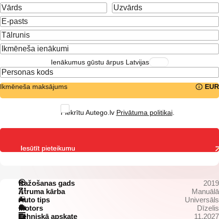
Ienākumus gūstu ārpus Latvijas
Ikmēneša maksājums
EUR
Piekrītu Autego.lv
Privātuma politikai
.
Iesūtīt pieteikumu
Ražošanas gads
2019
Ātruma kārba
Manuālā
Auto tips
Universāls
Motors
Dīzelis
Tehniskā apskate
11.2027