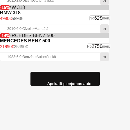
2011
•
3.0
•
Dīzelis
•
Automātiskā
-15%
BMW 318
62€
4990€
5890€
No
mēn.
2010
•
2.0
•
Dīzelis
•
Manuālā
-14%
MERCEDES BENZ 500
275€
21990€
25490€
No
mēn.
1983
•
5.0
•
Benzīns
•
Automātiskā
Apskatīt pieejamos auto