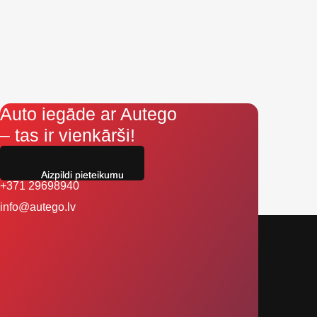
Auto iegāde ar Autego
– tas ir vienkārši!
Aizpildi pieteikumu
+371 29698940
info@autego.lv