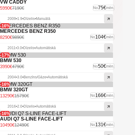
VW CADDY
75€
5990€
7190€
No
mēn.
2009
•
1.9
•
Dīzelis
•
Manuālā
-16%
MERCEDES BENZ R350
104€
8290€
9890€
No
mēn.
2011
•
3.0
•
Dīzelis
•
Automātiskā
-17%
BMW 530
50€
3990€
4790€
No
mēn.
2004
•
3.0
•
Benzīns/Gāze
•
Automātiskā
-16%
BMW 320GT
166€
13290€
15790€
No
mēn.
2016
•
2.0
•
Dīzelis
•
Automātiskā
-16%
AUDI Q7 S-LINE FACE-LIFT
131€
10490€
12490€
No
mēn.