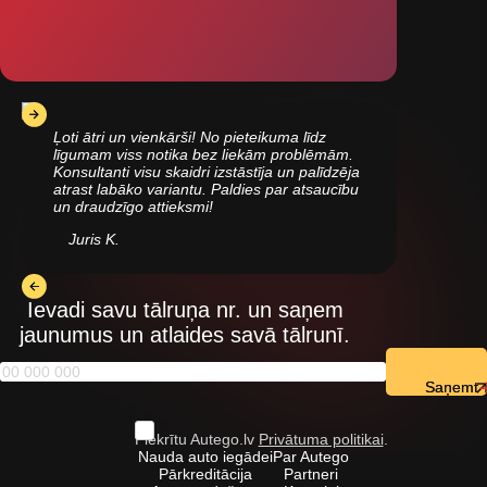
Ļoti ātri un vienkārši! No pieteikuma līdz
līgumam viss notika bez liekām problēmām.
Konsultanti visu skaidri izstāstīja un palīdzēja
atrast labāko variantu. Paldies par atsaucību
un draudzīgo attieksmi!
Juris K.
Ievadi savu tālruņa nr. un saņem
jaunumus un atlaides savā tālrunī.
Saņemt
Piekrītu Autego.lv
Privātuma politikai
.
Nauda auto iegādei
Par Autego
Pārkreditācija
Partneri