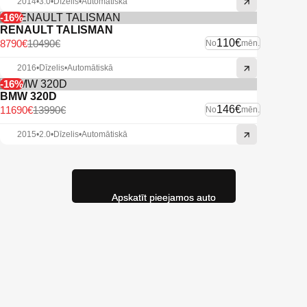
2014
•
3.0
•
Dīzelis
•
Automātiskā
-16%
RENAULT TALISMAN
110€
8790€
10490€
No
mēn.
2016
•
Dīzelis
•
Automātiskā
-16%
BMW 320D
146€
11690€
13990€
No
mēn.
2015
•
2.0
•
Dīzelis
•
Automātiskā
Apskatīt pieejamos auto