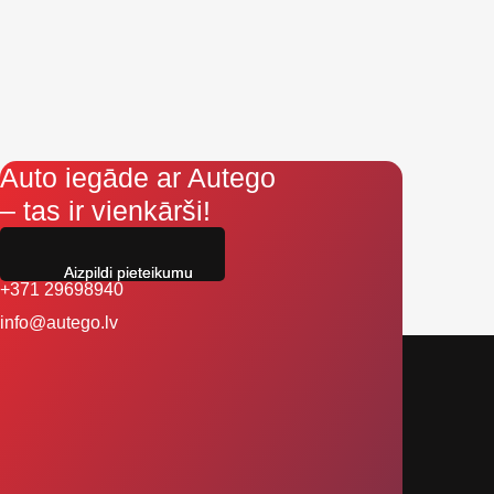
Auto iegāde ar Autego
– tas ir vienkārši!
Aizpildi pieteikumu
+371 29698940
info@autego.lv