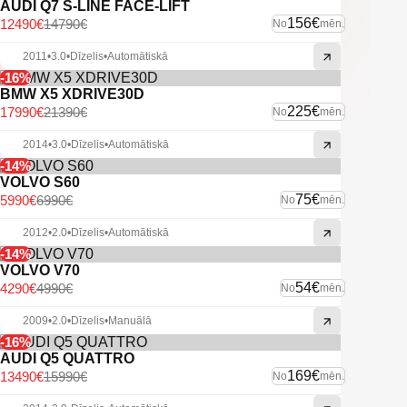
AUDI Q7 S-LINE FACE-LIFT
156€
12490€
14790€
No
mēn.
2011
•
3.0
•
Dīzelis
•
Automātiskā
-16%
BMW X5 XDRIVE30D
225€
17990€
21390€
No
mēn.
2014
•
3.0
•
Dīzelis
•
Automātiskā
-14%
VOLVO S60
75€
5990€
6990€
No
mēn.
2012
•
2.0
•
Dīzelis
•
Automātiskā
-14%
VOLVO V70
54€
4290€
4990€
No
mēn.
2009
•
2.0
•
Dīzelis
•
Manuālā
-16%
AUDI Q5 QUATTRO
169€
13490€
15990€
No
mēn.