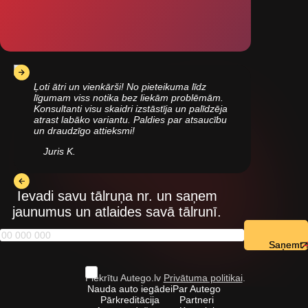
Ļoti ātri un vienkārši! No pieteikuma līdz
līgumam viss notika bez liekām problēmām.
Konsultanti visu skaidri izstāstīja un palīdzēja
atrast labāko variantu. Paldies par atsaucību
un draudzīgo attieksmi!
Juris K.
Ievadi savu tālruņa nr. un saņem
jaunumus un atlaides savā tālrunī.
Saņemt
Piekrītu Autego.lv
Privātuma politikai
.
Nauda auto iegādei
Par Autego
Pārkreditācija
Partneri