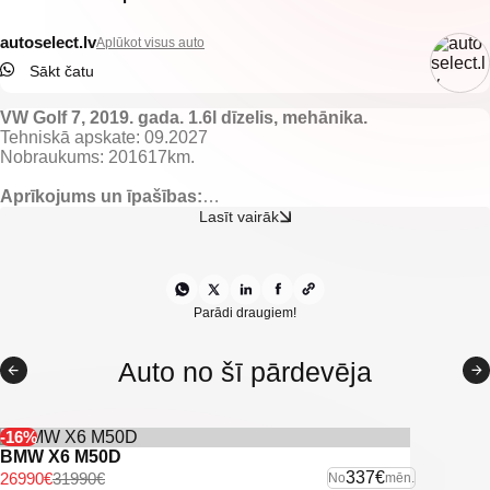
autoselect.lv
Aplūkot visus auto
Sākt čatu
VW Golf 7, 2019. gada. 1.6l dīzelis, mehānika.
Tehniskā apskate: 09.2027
Nobraukums: 201617km.
Aprīkojums un īpašības:
Tumšs auduma salons.
Lasīt vairāk
Apsildāmas priekšējās sēdvietas.
El. regulējami un apsildāmi spoguļi.
El. vadāmi logi.
Gaisa kondicionieris ar 2 zonu klimata kontroli.
Lietus sensors.
Parādi draugiem!
Kruīza kontrole.
Start/stop sistēma.
Auto no šī pārdevēja
Multistūre.
VW multimedia/navigācija ar bluetooth savienojamību.
Priekšējie un aizmugurējie parkošanās sensori.
Lukturu mazgātāji.
-16%
Vieglmetāla diski.
BMW X6 M50D
U.C. ekstras.
337€
26990€
31990€
No
mēn.