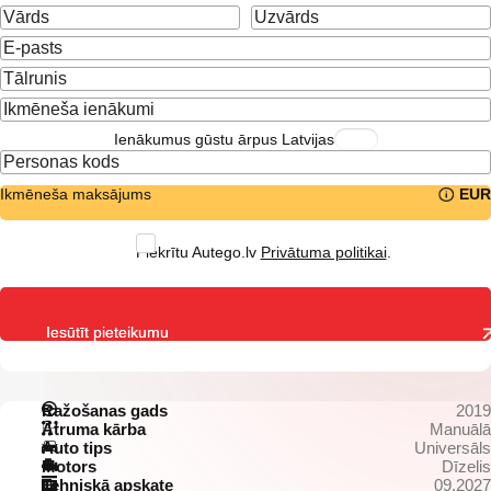
Ienākumus gūstu ārpus Latvijas
Ikmēneša maksājums
EUR
Piekrītu Autego.lv
Privātuma politikai
.
Iesūtīt pieteikumu
Ražošanas gads
2019
Ātruma kārba
Manuālā
Auto tips
Universāls
Motors
Dīzelis
Tehniskā apskate
09.2027