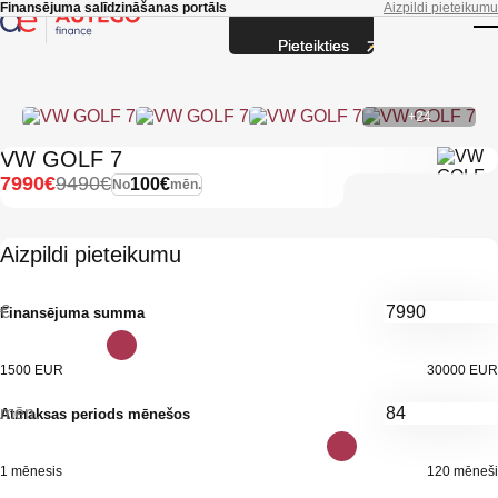
Skip to main content
Finansējuma salīdzināšanas portāls
Aizpildi pieteikumu
Pieteikties
T
+24
VW GOLF 7
7990€
9490€
100€
No
mēn.
Aizpildi pieteikumu
€
Finansējuma summa
1500 EUR
30000 EUR
mēn.
Atmaksas periods mēnešos
1 mēnesis
120 mēneši