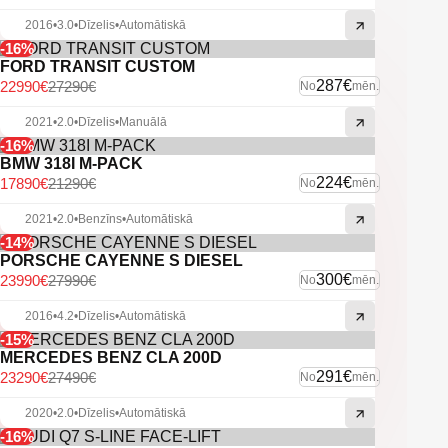
2016
•
3.0
•
Dīzelis
•
Automātiskā
-16%
FORD TRANSIT CUSTOM
287€
22990€
27290€
No
mēn.
2021
•
2.0
•
Dīzelis
•
Manuālā
-16%
BMW 318I M-PACK
224€
17890€
21290€
No
mēn.
2021
•
2.0
•
Benzīns
•
Automātiskā
-14%
PORSCHE CAYENNE S DIESEL
300€
23990€
27990€
No
mēn.
2016
•
4.2
•
Dīzelis
•
Automātiskā
-15%
MERCEDES BENZ CLA 200D
291€
23290€
27490€
No
mēn.
2020
•
2.0
•
Dīzelis
•
Automātiskā
-16%