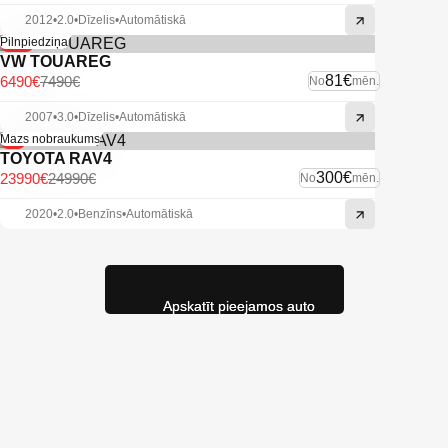
2012
•
2.0
•
Dīzelis
•
Automātiskā
-13%
Pilnpiedziņa
VW TOUAREG
81€
6490€
7490€
No
mēn.
2007
•
3.0
•
Dīzelis
•
Automātiskā
-4%
Mazs nobraukums
TOYOTA RAV4
300€
23990€
24990€
No
mēn.
2020
•
2.0
•
Benzīns
•
Automātiskā
Apskatīt pieejamos auto