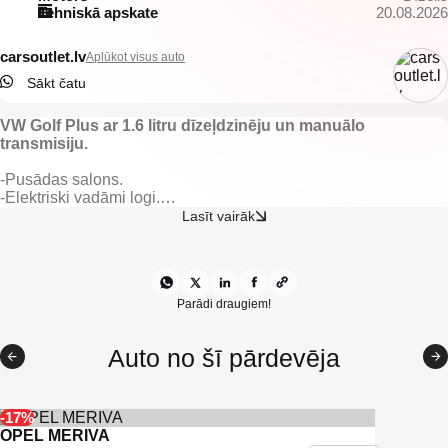
Tehniskā apskate
20.08.2026
carsoutlet.lv
Aplūkot visus auto
Sākt čatu
VW Golf Plus ar 1.6 litru dīzeļdzinēju un manuālo
transmisiju.
-Pusādas salons.
-Elektriski vadāmi logi.
-El. regulējami spoguļi.
Lasīt vairāk
-Apsildāmas priekšējās sēdvietas.
-Gaisa kondicionieris.
-Aizmugurējie parkingsensori.
-Priekšējie parkingsensori.
-Automātiskās gaismas.
Parādi draugiem!
-Manuālā transmisija.
-Tonēti aizmugurējie logi.
Auto no šī pārdevēja
-Kruīzkontrole.
-Sakabes āķis
-U.C. ekstras.
-17%
OPEL MERIVA