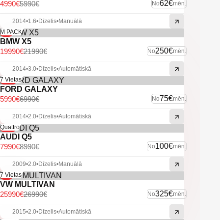
62€
4990€
5990€
No
mēn.
2014
•
1.6
•
Dīzelis
•
Manuālā
-9%
M PACK
BMW X5
250€
19990€
21990€
No
mēn.
2014
•
3.0
•
Dīzelis
•
Automātiskā
-14%
7 Vietas
FORD GALAXY
75€
5990€
6990€
No
mēn.
2014
•
2.0
•
Dīzelis
•
Automātiskā
-11%
Quattro
AUDI Q5
100€
7990€
8990€
No
mēn.
2009
•
2.0
•
Dīzelis
•
Manuālā
-4%
7 Vietas
VW MULTIVAN
325€
25990€
26990€
No
mēn.
2015
•
2.0
•
Dīzelis
•
Automātiskā