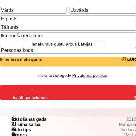
Ienākumus gūstu ārpus Latvijas
Ikmēneša maksājums
EUR
Piekrītu Autego.lv
Privātuma politikai
.
Iesūtīt pieteikumu
Ražošanas gads
2012
Ātruma kārba
Manuālā
Auto tips
Sedans
Motors
Dīzelis