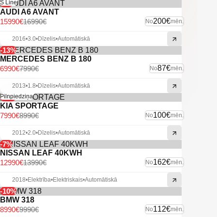
-6%
S Line
AUDI A6 AVANT
200€
15990€
16990€
No
mēn.
2016
•
3.0
•
Dīzelis
•
Automātiskā
-13%
MERCEDES BENZ B 180
87€
6990€
7990€
No
mēn.
2013
•
1.8
•
Dīzelis
•
Automātiskā
-11%
Pilnpiedziņa
KIA SPORTAGE
100€
7990€
8990€
No
mēn.
2012
•
2.0
•
Dīzelis
•
Automātiskā
-7%
NISSAN LEAF 40KWH
162€
12990€
13990€
No
mēn.
2018
•
Elektrība
•
Elektriskais
•
Automātiskā
-10%
BMW 318
112€
8990€
9990€
No
mēn.