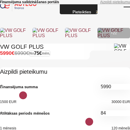
Skip to main content
Finansējuma salīdzināšanas portāls
Aizpildi pieteikumu
Pieteikties
T
+22
VW GOLF PLUS
5990€
6990€
75€
No
mēn.
Aizpildi pieteikumu
€
Finansējuma summa
1500 EUR
30000 EUR
mēn.
Atmaksas periods mēnešos
1 mēnesis
120 mēneši