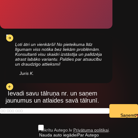
Ļoti ātri un vienkārši! No pieteikuma līdz
līgumam viss notika bez liekām problēmām.
Konsultanti visu skaidri izstāstīja un palīdzēja
atrast labāko variantu. Paldies par atsaucību
un draudzīgo attieksmi!
Juris K.
Ievadi savu tālruņa nr. un saņem
jaunumus un atlaides savā tālrunī.
Saņemt
Piekrītu Autego.lv
Privātuma politikai
.
Nauda auto iegādei
Par Autego