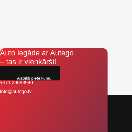
Auto iegāde ar Autego
– tas ir vienkārši!
Aizpildi pieteikumu
+371 29698940
info@autego.lv