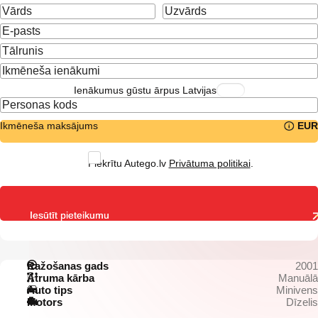
Ienākumus gūstu ārpus Latvijas
Ikmēneša maksājums
EUR
Piekrītu Autego.lv
Privātuma politikai
.
Iesūtīt pieteikumu
Ražošanas gads
2001
Ātruma kārba
Manuālā
Auto tips
Minivens
Motors
Dīzelis