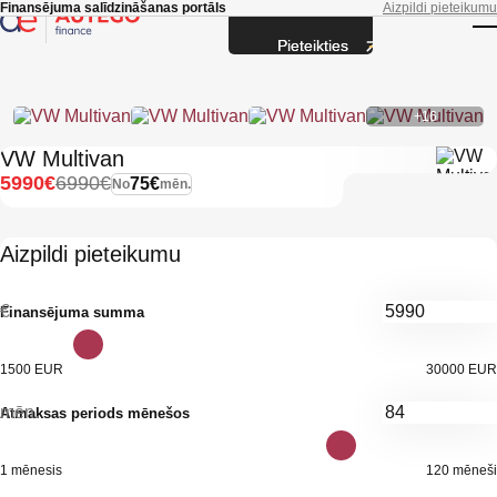
Skip to main content
Finansējuma salīdzināšanas portāls
Aizpildi pieteikumu
Pieteikties
T
+16
VW Multivan
5990€
6990€
75€
No
mēn.
Aizpildi pieteikumu
€
Finansējuma summa
1500 EUR
30000 EUR
mēn.
Atmaksas periods mēnešos
1 mēnesis
120 mēneši