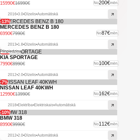
200€
15990€
16990€
No
mēn.
2016
•
3.0
•
Dīzelis
•
Automātiskā
-13%
MERCEDES BENZ B 180
87€
6990€
7990€
No
mēn.
2013
•
1.8
•
Dīzelis
•
Automātiskā
-11%
Pilnpiedziņa
KIA SPORTAGE
100€
7990€
8990€
No
mēn.
2012
•
2.0
•
Dīzelis
•
Automātiskā
-7%
NISSAN LEAF 40KWH
162€
12990€
13990€
No
mēn.
2018
•
Elektrība
•
Elektriskais
•
Automātiskā
-10%
BMW 318
112€
8990€
9990€
No
mēn.
2012
•
2.0
•
Dīzelis
•
Automātiskā