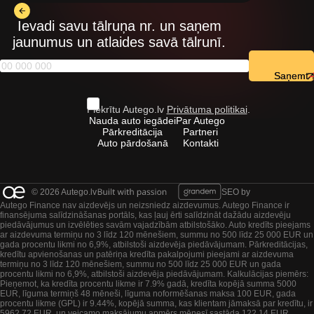
Ievadi savu tālruņa nr. un saņem
jaunumus un atlaides savā tālrunī.
Saņemt
Piekrītu Autego.lv
Privātuma politikai
.
Nauda auto iegādei
Par Autego
Pārkreditācija
Partneri
Auto pārdošanā
Kontakti
© 2026 Autego.lv
SEO by
Autego Finance nav aizdevējs un neizsniedz aizdevumus. Autego Finance ir
finansējuma salīdzināšanas portāls, kas ļauj ērti salīdzināt dažādu aizdevēju
piedāvājumus un izvēlēties savām vajadzībām atbilstošāko. Auto kredīts pieejams
ar aizdevuma termiņu no 3 līdz 120 mēnešiem, summu no 500 līdz 25 000 EUR un
gada procentu likmi no 6,9%, atbilstoši aizdevēja piedāvājumam. Pārkreditācijas,
kredītu apvienošanas un patēriņa kredīta pakalpojumi pieejami ar aizdevuma
termiņu no 3 līdz 120 mēnešiem, summu no 500 līdz 25 000 EUR un gada
procentu likmi no 6,9%, atbilstoši aizdevēja piedāvājumam. Kalkulācijas piemērs:
Pieņemot, ka kredīta procentu likme ir 7.9% gadā, kredīta kopējā summa 5000
EUR, līguma termiņš 48 mēneši, līguma noformēšanas maksa 100 EUR, gada
procentu likme (GPL) ir 9.44%, kopējā summa, kas klientam jāmaksā par kredītu, ir
5962.72 EUR, un veicamo maksājumu apmērs mēnesī sastāda 122.14 EUR.