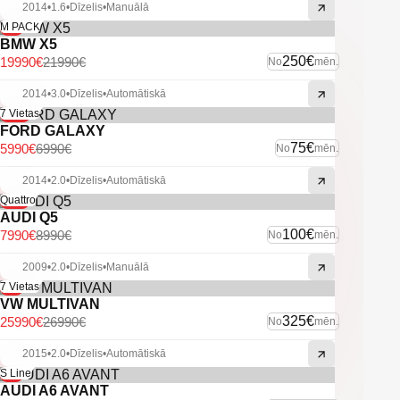
2014
•
1.6
•
Dīzelis
•
Manuālā
-9%
M PACK
BMW X5
250€
19990€
21990€
No
mēn.
2014
•
3.0
•
Dīzelis
•
Automātiskā
-14%
7 Vietas
FORD GALAXY
75€
5990€
6990€
No
mēn.
2014
•
2.0
•
Dīzelis
•
Automātiskā
-11%
Quattro
AUDI Q5
100€
7990€
8990€
No
mēn.
2009
•
2.0
•
Dīzelis
•
Manuālā
-4%
7 Vietas
VW MULTIVAN
325€
25990€
26990€
No
mēn.
2015
•
2.0
•
Dīzelis
•
Automātiskā
-6%
S Line
AUDI A6 AVANT