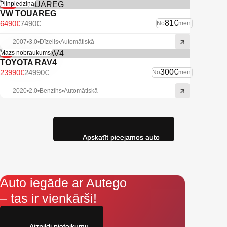
-13%
Pilnpiedziņa
VW TOUAREG
81€
6490€
7490€
No
mēn.
2007
•
3.0
•
Dīzelis
•
Automātiskā
-4%
Mazs nobraukums
TOYOTA RAV4
300€
23990€
24990€
No
mēn.
2020
•
2.0
•
Benzīns
•
Automātiskā
Apskatīt pieejamos auto
Auto iegāde ar Autego
– tas ir vienkārši!
Aizpildi pieteikumu