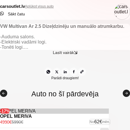
carsoutlet.lv
Aplūkot visus auto
Sākt čatu
VW Multivan Ar 2.5 Dizeļdzinēju un manuālo atrumkarbu.
-Auduma salons.
-Elektriski vadāmi logi.
-Tonēti logi.
-Gaisa kondicionieris.
Lasīt vairāk
-Klimatkontrole.
-Iso fix.
-Vieglmetāla diski ar labām riepām.
-U.C. ekstras.
Parādi draugiem!
Auto no šī pārdevēja
-17%
OPEL MERIVA
62€
4990€
5990€
No
mēn.