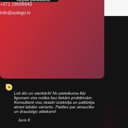
+371 29698940
info@autego.lv
Ļoti ātri un vienkārši! No pieteikuma līdz
līgumam viss notika bez liekām problēmām.
Konsultanti visu skaidri izstāstīja un palīdzēja
atrast labāko variantu. Paldies par atsaucību
un draudzīgo attieksmi!
Juris K.