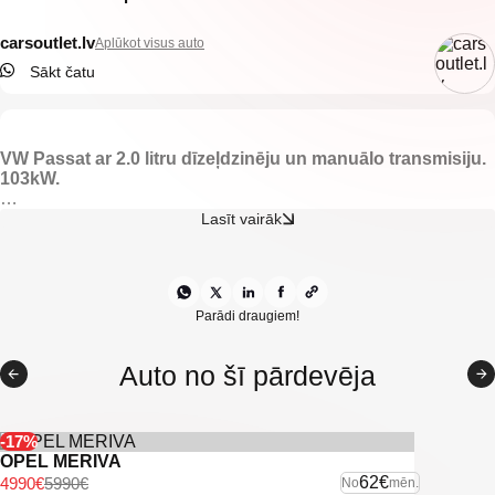
carsoutlet.lv
Aplūkot visus auto
Sākt čatu
VW Passat ar 2.0 litru dīzeļdzinēju un manuālo transmisiju.
103kW.
-Tumšs auduma Recaro salons.
Lasīt vairāk
-Elektriski vadāmi logi.
-El. regulējami un apsildāmi spoguļi.
-Apsildāmas priekšējās sēdvietas.
-Gaisa kondicionieris.
-Auto hold funkcija.
Parādi draugiem!
-VW Multimedia.
-Klimatkontrole.
Auto no šī pārdevēja
-Multifunkcionāla stūre.
-Kruīzkontrole.
-Miglas lukturi.
-Start/Stop sistēma.
-17%
-Priekšējie parkošanās sensori.
OPEL MERIVA
-Aizmugurējie parkošanās sensori.
62€
4990€
5990€
No
mēn.