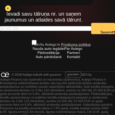
Ievadi savu tālruņa nr. un saņem
jaunumus un atlaides savā tālrunī.
Saņemt
Piekrītu Autego.lv
Privātuma politikai
.
Nauda auto iegādei
Par Autego
Pārkreditācija
Partneri
Auto pārdošanā
Kontakti
© 2026 Autego.lv
SEO by
Autego Finance nav aizdevējs un neizsniedz aizdevumus. Autego Finance ir
finansējuma salīdzināšanas portāls, kas ļauj ērti salīdzināt dažādu aizdevēju
piedāvājumus un izvēlēties savām vajadzībām atbilstošāko. Auto kredīts pieejams
ar aizdevuma termiņu no 3 līdz 120 mēnešiem, summu no 500 līdz 25 000 EUR un
gada procentu likmi no 6,9%, atbilstoši aizdevēja piedāvājumam. Pārkreditācijas,
kredītu apvienošanas un patēriņa kredīta pakalpojumi pieejami ar aizdevuma
termiņu no 3 līdz 120 mēnešiem, summu no 500 līdz 25 000 EUR un gada
procentu likmi no 6,9%, atbilstoši aizdevēja piedāvājumam. Kalkulācijas piemērs:
Pieņemot, ka kredīta procentu likme ir 7.9% gadā, kredīta kopējā summa 5000
EUR, līguma termiņš 48 mēneši, līguma noformēšanas maksa 100 EUR, gada