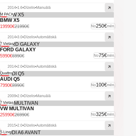
-Vieglmetāla diski.
2014
•
1.6
•
Dīzelis
•
Manuālā
-U.C. ekstras.
-9%
M PACK
BMW X5
250€
19990€
21990€
No
mēn.
2014
•
3.0
•
Dīzelis
•
Automātiskā
-14%
7 Vietas
FORD GALAXY
75€
5990€
6990€
No
mēn.
2014
•
2.0
•
Dīzelis
•
Automātiskā
-11%
Quattro
AUDI Q5
100€
7990€
8990€
No
mēn.
2009
•
2.0
•
Dīzelis
•
Manuālā
-4%
7 Vietas
VW MULTIVAN
325€
25990€
26990€
No
mēn.
2015
•
2.0
•
Dīzelis
•
Automātiskā
-6%
S Line