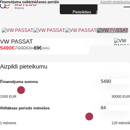
Skip to main content
Finansējuma salīdzināšanas portāls
Aizpildi pieteikumu
Pieteikties
T
+23
VW PASSAT
5490€
7990€
69€
No
mēn.
Aizpildi pieteikumu
€
Finansējuma summa
1500 EUR
30000 EUR
mēn.
Atmaksas periods mēnešos
1 mēnesis
120 mēneši