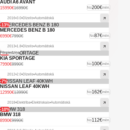
AUDI A6 AVANT
200€
15990€
16990€
No
mēn.
2016
•
3.0
•
Dīzelis
•
Automātiskā
-13%
MERCEDES BENZ B 180
87€
6990€
7990€
No
mēn.
2013
•
1.8
•
Dīzelis
•
Automātiskā
-11%
Pilnpiedziņa
KIA SPORTAGE
100€
7990€
8990€
No
mēn.
2012
•
2.0
•
Dīzelis
•
Automātiskā
-7%
NISSAN LEAF 40KWH
162€
12990€
13990€
No
mēn.
2018
•
Elektrība
•
Elektriskais
•
Automātiskā
-10%
BMW 318
112€
8990€
9990€
No
mēn.