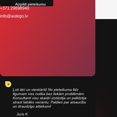
+371 29698940
info@autego.lv
Ļoti ātri un vienkārši! No pieteikuma līdz
līgumam viss notika bez liekām problēmām.
Konsultanti visu skaidri izstāstīja un palīdzēja
atrast labāko variantu. Paldies par atsaucību
un draudzīgo attieksmi!
Juris K.