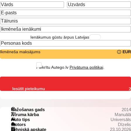
Ienākumus gūstu ārpus Latvijas
Ikmēneša maksājums
EUR
Piekrītu Autego.lv
Privātuma politikai
.
Iesūtīt pieteikumu
Ražošanas gads
2014
Ātruma kārba
Manuālā
Auto tips
Universāls
Motors
Dīzelis
Tehniskā apskate
23.10.2026