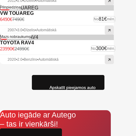
2012
•
2.0
•
Dīzelis
•
Automātiskā
-13%
Pilnpiedziņa
VW TOUAREG
81€
6490€
7490€
No
mēn.
2007
•
3.0
•
Dīzelis
•
Automātiskā
-4%
Mazs nobraukums
TOYOTA RAV4
300€
23990€
24990€
No
mēn.
2020
•
2.0
•
Benzīns
•
Automātiskā
Apskatīt pieejamos auto
Auto iegāde ar Autego
– tas ir vienkārši!
Aizpildi pieteikumu